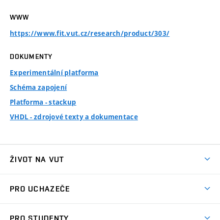
WWW
https://www.fit.vut.cz/research/product/303/
DOKUMENTY
Experimentální platforma
Schéma zapojení
Platforma - stackup
VHDL - zdrojové texty a dokumentace
ŽIVOT NA VUT
Atmosféra VUT
PRO UCHAZEČE
Prostory školy
Proč na VUT
Koleje
PRO STUDENTY