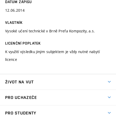
DATUM ZÁPISU
12.06.2014
VLASTNÍK
Vysoké učení technické v Brně Prefa Kompozity, a.s.
LICENČNÍ POPLATEK
K využití výsledku jiným subjektem je vždy nutné nabytí
licence
ŽIVOT NA VUT
Atmosféra VUT
PRO UCHAZEČE
Prostory školy
Proč na VUT
Koleje
PRO STUDENTY