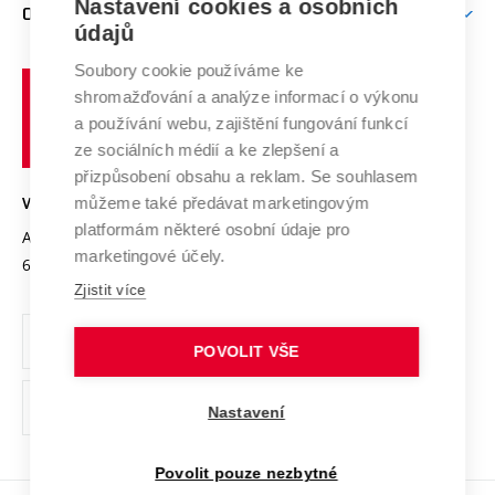
Nastavení cookies a osobních
Mezinárodní vědecká rada
O UNIVERZITĚ
Doktorské studium
Podpora podnikání
E-přihláška
údajů
Zahraniční spolupráce
Systém zajišťování kvality výzkumu
Profil univerzity
Soubory cookie používáme ke
Spolupráce se školami
Vysoké
Výzkumné infrastruktury
shromažďování a analýze informací o výkonu
Udržitelná univerzita
učení
Služby univerzity
Transfer znalostí
a používání webu, zajištění fungování funkcí
technické
Podnikavá univerzita / ContriBUTe
Mezinárodní dohody
ze sociálních médií a ke zlepšení a
Open Science
v
Bezpečná univerzita
přizpůsobení obsahu a reklam. Se souhlasem
Univerzitní sítě
Brně
Projekty
můžeme také předávat marketingovým
VYSOKÉ UČENÍ TECHNICKÉ V BRNĚ
Vyznamenání
platformám některé osobní údaje pro
Projekty ze strukturálních fondů
Antonínská 548/1
www.vut.cz
marketingové účely.
Organizační struktura
602 00 Brno
vut@vutbr.cz
Specifický výzkum
Zjistit více
Úřední deska
Ochrana osobních údajů
POVOLIT VŠE
(externí
Pracovní příležitosti
Nastavení
odkaz)
Podpora a rozvoj zaměstnanců a studujících
Povolit pouze nezbytné
Rovné příležitosti