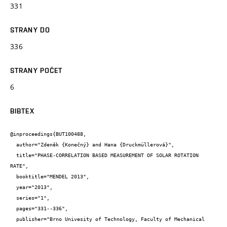
331
STRANY DO
336
STRANY POČET
6
BIBTEX
@inproceedings{BUT100488,

  author="Zdeněk {Konečný} and Hana {Druckmüllerová}",

  title="PHASE-CORRELATION BASED MEASUREMENT OF SOLAR ROTATION 
RATE",

  booktitle="MENDEL 2013",

  year="2013",

  series="1",

  pages="331--336",

  publisher="Brno Univesity of Technology, Faculty of Mechanical 