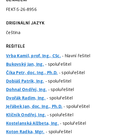
FEKT-S-26-8956
ORIGINÁLNÍ JAZYK
čeština
ŘEŠITELÉ
- hlavní řešitel
Vrba Kamil, prof. Ing., CSc.
- spoluřešitel
Bukovský Jan, Ing.
- spoluřešitel
Číka Petr, doc. Ing., Ph.D.
- spoluřešitel
Dobiáš Patrik, Ing.
- spoluřešitel
Dohnal Ondřej, Ing.
- spoluřešitel
Dvořák Radim, Ing.
- spoluřešitel
Jeřábek Jan, doc. Ing., Ph.D.
- spoluřešitel
Klíčník Ondřej, Ing.
- spoluřešitel
Kostelanská Alžbeta, Ing.
- spoluřešitel
Koton Radka, Mgr.