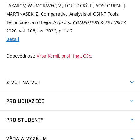
LAZAROV, W.; MORAVEC, V.; LOUTOCKÝ, P.; VOSTOUPAL, J.;
MARTINÁSEK, Z. Comparative Analysis of OSINT Tools,
Techniques, and Legal Aspects.
COMPUTERS & SECURITY,
2026, vol. 168, iss. 2026,
p. 1-17.
Detail
Odpovědnost:
Vrba Kamil, prof. Ing., CSc.
ŽIVOT NA VUT
Atmosféra VUT
PRO UCHAZEČE
Prostory školy
Proč na VUT
Koleje
PRO STUDENTY
Studijní programy
Stravování
Předměty
Studijní předpisy
Studium a stáže v zahraničí
Stipendia
Dny otevřených dveří
VĚDA A VÝZKUM
Sport na VUT