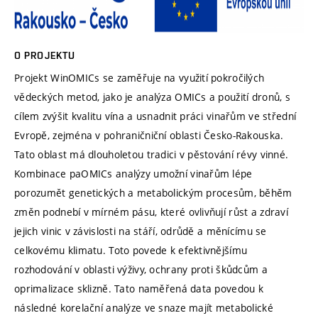
O PROJEKTU
Projekt WinOMICs se zaměřuje na využití pokročilých
vědeckých metod, jako je analýza OMICs a použití dronů, s
cílem zvýšit kvalitu vína a usnadnit práci vinařům ve střední
Evropě, zejména v pohraničniční oblasti Česko-Rakouska.
Tato oblast má dlouholetou tradici v pěstování révy vinné.
Kombinace paOMICs analýzy umožní vinařům lépe
porozumět genetických a metabolickým procesům, běhěm
změn podnebí v mírném pásu, které ovlivňují růst a zdraví
jejich vinic v závislosti na stáří, odrůdě a měnícímu se
celkovému klimatu. Toto povede k efektivnějšímu
rozhodování v oblasti výživy, ochrany proti škůdcům a
oprimalizace sklizně. Tato naměřená data povedou k
následné korelační analýze ve snaze majít metabolické