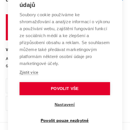
Doktorské studium
Podpora podnikání
E-přihláška
údajů
Zahraniční spolupráce
Systém zajišťování kvality výzkumu
Profil univerzity
Spolupráce se školami
Soubory cookie používáme ke
Vysoké
Výzkumné infrastruktury
shromažďování a analýze informací o výkonu
Udržitelná univerzita
učení
Služby univerzity
Transfer znalostí
a používání webu, zajištění fungování funkcí
technické
Podnikavá univerzita / ContriBUTe
Mezinárodní dohody
ze sociálních médií a ke zlepšení a
Open Science
v
Bezpečná univerzita
přizpůsobení obsahu a reklam. Se souhlasem
Univerzitní sítě
Brně
Projekty
můžeme také předávat marketingovým
VYSOKÉ UČENÍ TECHNICKÉ V BRNĚ
Vyznamenání
platformám některé osobní údaje pro
Projekty ze strukturálních fondů
Antonínská 548/1
www.vut.cz
marketingové účely.
Organizační struktura
602 00 Brno
vut@vutbr.cz
Specifický výzkum
Zjistit více
Úřední deska
Ochrana osobních údajů
POVOLIT VŠE
(externí
Pracovní příležitosti
Nastavení
odkaz)
Podpora a rozvoj zaměstnanců a studujících
Povolit pouze nezbytné
Rovné příležitosti