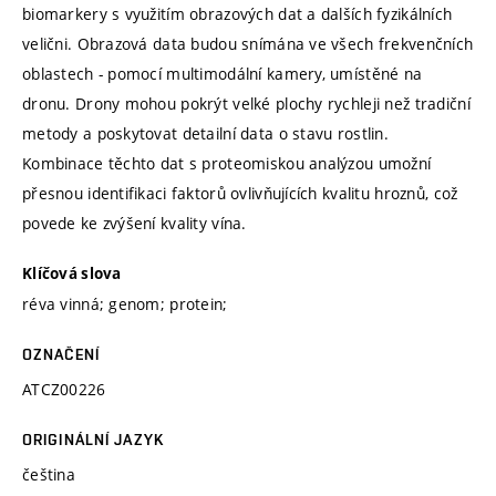
biomarkery s využitím obrazových dat a dalších fyzikálních
velični. Obrazová data budou snímána ve všech frekvenčních
oblastech - pomocí multimodální kamery, umístěné na
dronu. Drony mohou pokrýt velké plochy rychleji než tradiční
metody a poskytovat detailní data o stavu rostlin.
Kombinace těchto dat s proteomiskou analýzou umožní
přesnou identifikaci faktorů ovlivňujících kvalitu hroznů, což
povede ke zvýšení kvality vína.
Klíčová slova
réva vinná; genom; protein;
OZNAČENÍ
ATCZ00226
ORIGINÁLNÍ JAZYK
čeština