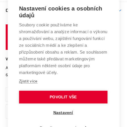
Závěrečné práce
Studium bez bariér
Zpracování osobních údajů uchazečů o studium
Firemní spolupráce
Nastavení cookies a osobních
Mezinárodní vědecká rada
O UNIVERZITĚ
Doktorské studium
Podpora podnikání
E-přihláška
údajů
Zahraniční spolupráce
Systém zajišťování kvality výzkumu
Profil univerzity
Soubory cookie používáme ke
Spolupráce se školami
Vysoké
Výzkumné infrastruktury
shromažďování a analýze informací o výkonu
Udržitelná univerzita
učení
Služby univerzity
Transfer znalostí
a používání webu, zajištění fungování funkcí
technické
Podnikavá univerzita / ContriBUTe
Mezinárodní dohody
ze sociálních médií a ke zlepšení a
Open Science
v
Bezpečná univerzita
přizpůsobení obsahu a reklam. Se souhlasem
Univerzitní sítě
Brně
Projekty
můžeme také předávat marketingovým
VYSOKÉ UČENÍ TECHNICKÉ V BRNĚ
Vyznamenání
platformám některé osobní údaje pro
Projekty ze strukturálních fondů
Antonínská 548/1
www.vut.cz
marketingové účely.
Organizační struktura
602 00 Brno
vut@vutbr.cz
Specifický výzkum
Zjistit více
Úřední deska
Ochrana osobních údajů
POVOLIT VŠE
(externí
Pracovní příležitosti
Nastavení
odkaz)
Podpora a rozvoj zaměstnanců a studujících