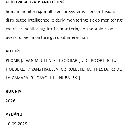
KLÍČOVÁ SLOVA V ANGLIČTINĚ
human monitoring; multi-sensor systems; sensor fusion;
distributed intelligence; elderly monitoring; sleep monitoring;
exercise monitoring; traffic monitoring; vulnerable road
users; driver monitoring; robot interaction
AUTOŘI
PLOMP, J.; VAN MEULEN, F.; ESCOBAR, J.; DE POORTER, E.;
HOEBEKE, J.; VANSTRAELEN, G.; RÖLLEKE, M.; PRESTA, R.; DE
LA CÁMARA, R.; DAVOLI, L.; HUBÁLEK, J.
ROK RIV
2026
VYDÁNO
10.09.2025