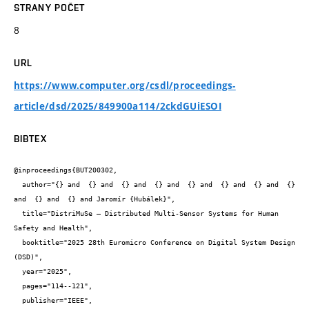
STRANY POČET
8
URL
https://www.computer.org/csdl/proceedings-
article/dsd/2025/849900a114/2ckdGUiESOI
BIBTEX
@inproceedings{BUT200302,

  author="{} and  {} and  {} and  {} and  {} and  {} and  {} and  {} 
and  {} and  {} and Jaromír {Hubálek}",

  title="DistriMuSe – Distributed Multi-Sensor Systems for Human 
Safety and Health",

  booktitle="2025 28th Euromicro Conference on Digital System Design 
(DSD)",

  year="2025",

  pages="114--121",

  publisher="IEEE",
