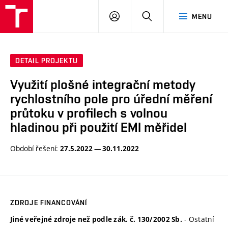
VUT
PŘIHLÁSIT
HLEDAT
MENU
SE
DETAIL PROJEKTU
Využití plošné integrační metody
rychlostního pole pro úřední měření
průtoku v profilech s volnou
hladinou při použití EMI měřidel
Období řešení:
27.5.2022 — 30.11.2022
ZDROJE FINANCOVÁNÍ
- Ostatní
Jiné veřejné zdroje než podle zák. č. 130/2002 Sb.