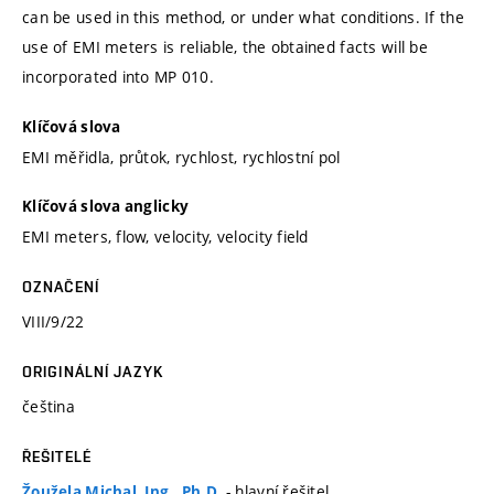
can be used in this method, or under what conditions. If the
use of EMI meters is reliable, the obtained facts will be
incorporated into MP 010.
Klíčová slova
EMI měřidla, průtok, rychlost, rychlostní pol
Klíčová slova anglicky
EMI meters, flow, velocity, velocity field
OZNAČENÍ
VIII/9/22
ORIGINÁLNÍ JAZYK
čeština
ŘEŠITELÉ
- hlavní řešitel
Žoužela Michal, Ing., Ph.D.