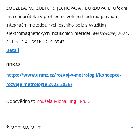
ŽOUŽELA, M.; ZUBÍK, P.; JECHOVÁ, A.; BURDOVÁ, L. Úřední
měření průtoku v profilech s volnou hladinou plošnou
integrační metodou rychlostního pole s využitím
elektromagnetických indukčních měřidel.
Metrologie,
2024,
č. 1,
s. 2-4.
ISSN: 1210-3543.
Detail
ODKAZ
https://www.unmz.cz/rozvoj-v-metrologii/koncepce-
rozvoje-metrologie-2022-2026/
Odpovědnost:
Žoužela Michal, Ing., Ph.D.
ŽIVOT NA VUT