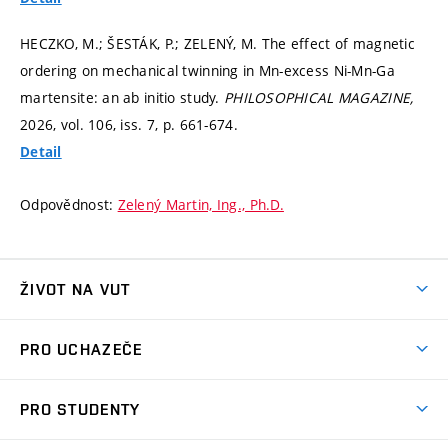
HECZKO, M.; ŠESTÁK, P.; ZELENÝ, M. The effect of magnetic
ordering on mechanical twinning in Mn-excess Ni-Mn-Ga
martensite: an ab initio study.
PHILOSOPHICAL MAGAZINE,
2026, vol. 106, iss. 7,
p. 661-674.
Detail
Odpovědnost:
Zelený Martin, Ing., Ph.D.
ŽIVOT NA VUT
Atmosféra VUT
PRO UCHAZEČE
Prostory školy
Proč na VUT
Koleje
PRO STUDENTY
Studijní programy
Stravování