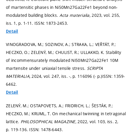
of martensitic phases in Ni50Mn27Ga22Fe1 beyond non-
modulated building blocks.
Acta materialia,
2023, vol. 255,
iss. 1,
p. 1-11.
ISSN: 1873-2453.
Detail
VINOGRADOVA, M.; SOZINOV, A.; STRAKA, L.; VEŘTÁT, P.;
HECZKO, O.; ZELENÝ, M.; CHULIST, R.; ULLAKKO, K. Stability
of incommensurately modulated Ni50Mn27Ga22Fe1 10M
martensite under uniaxial tensile stress.
SCRIPTA
MATERIALIA,
2024, vol. 247, iss. -,
p. 116096 (- p.)
ISSN: 1359-
6462.
Detail
ZELENÝ, M.; OSTAPOVETS, A.; FRIDRICH, L.; ŠESTÁK, P.;
HECZKO, M.; KRUML, T. On mechanical twinning in tetragonal
lattice.
PHILOSOPHICAL MAGAZINE,
2022, vol. 103, iss. 2,
p. 119-136.
ISSN: 1478-6443.