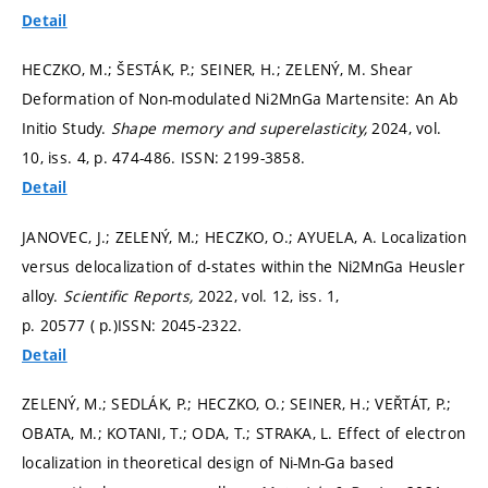
Detail
HECZKO, M.; ŠESTÁK, P.; SEINER, H.; ZELENÝ, M. Shear
Deformation of Non-modulated Ni2MnGa Martensite: An Ab
Initio Study.
Shape memory and superelasticity,
2024, vol.
10, iss. 4,
p. 474-486.
ISSN: 2199-3858.
Detail
JANOVEC, J.; ZELENÝ, M.; HECZKO, O.; AYUELA, A. Localization
versus delocalization of d-states within the Ni2MnGa Heusler
alloy.
Scientific Reports,
2022, vol. 12, iss. 1,
p. 20577 ( p.)
ISSN: 2045-2322.
Detail
ZELENÝ, M.; SEDLÁK, P.; HECZKO, O.; SEINER, H.; VEŘTÁT, P.;
OBATA, M.; KOTANI, T.; ODA, T.; STRAKA, L. Effect of electron
localization in theoretical design of Ni-Mn-Ga based