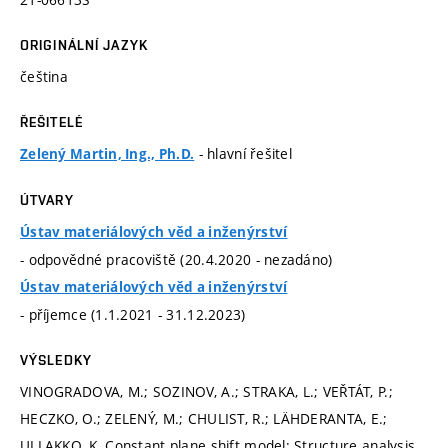
ORIGINÁLNÍ JAZYK
čeština
ŘEŠITELÉ
- hlavní řešitel
Zelený Martin, Ing., Ph.D.
ÚTVARY
Ústav materiálových věd a inženýrství
- odpovědné pracoviště (20.4.2020 - nezadáno)
Ústav materiálových věd a inženýrství
- příjemce (1.1.2021 - 31.12.2023)
VÝSLEDKY
VINOGRADOVA, M.; SOZINOV, A.; STRAKA, L.; VEŘTÁT, P.;
HECZKO, O.; ZELENÝ, M.; CHULIST, R.; LÄHDERANTA, E.;
ULLAKKO, K. Constant plane shift model: Structure analysis