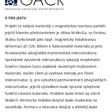
O PROJEKTU
Projekt se zabývá materiály s magnetickou tvarovou pamětí,
jejichž hlavním představitelem je slitina Ni-Mn-Ga, se širokou
škálou funkcionalit jako např. magneticky indukovanou
deformací až 12%. Klíčem k funkcionalitě materiálu je jeho
feroelastická zdvojčatělá martensitická mikrostruktura.
Spontánně vytvořené mikrostuktury vykazují neoptimální
funkční chování často vzdálené skutečným možnostem
materiálu. Naším cílem je vyvinout metody pro řízení
mikrostruktur, tj. pro vytvoření permanentních zdvojčatělých
mikrostruktur, jejichž výsledkem bude výrazně vylepšené
funkční chování materiálu. Problém bude řešen na všech
škálách: intrinsická mobilita dvojčat bude studována na
nanoškále, formace a interakce dvojčat a defektů bude