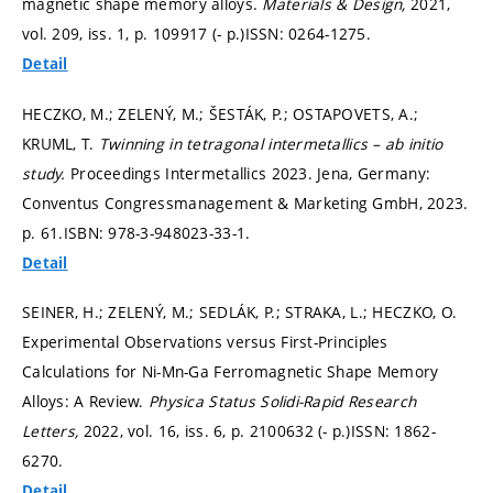
magnetic shape memory alloys.
Materials & Design,
2021,
vol. 209, iss. 1,
p. 109917 (- p.)
ISSN: 0264-1275.
Detail
HECZKO, M.; ZELENÝ, M.; ŠESTÁK, P.; OSTAPOVETS, A.;
KRUML, T.
Twinning in tetragonal intermetallics – ab initio
study.
Proceedings Intermetallics 2023. Jena, Germany:
Conventus Congressmanagement & Marketing GmbH, 2023.
p. 61.
ISBN: 978-3-948023-33-1.
Detail
SEINER, H.; ZELENÝ, M.; SEDLÁK, P.; STRAKA, L.; HECZKO, O.
Experimental Observations versus First-Principles
Calculations for Ni-Mn-Ga Ferromagnetic Shape Memory
Alloys: A Review.
Physica Status Solidi-Rapid Research
Letters,
2022, vol. 16, iss. 6,
p. 2100632 (- p.)
ISSN: 1862-
6270.
Detail