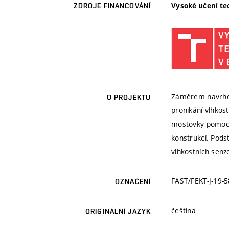
Vysoké učení te
ZDROJE FINANCOVÁNÍ
Záměrem navrhov
O PROJEKTU
pronikání vlhkos
mostovky pomocí 
konstrukcí. Pods
vlhkostních senz
FAST/FEKT-J-19-
OZNAČENÍ
čeština
ORIGINÁLNÍ JAZYK