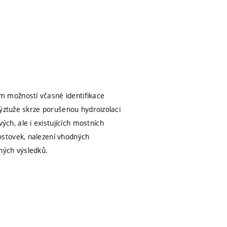
m možností včasné identifikace
výztuže skrze porušenou hydroizolaci
h, ale i existujících mostních
ostovek, nalezení vhodných
ných výsledků.