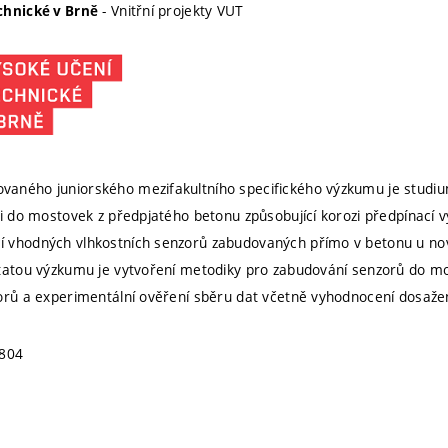
- Vnitřní projekty VUT
chnické v Brně
aného juniorského mezifakultního specifického výzkumu je studiu
ti do mostovek z předpjatého betonu způsobující korozi předpínací 
vhodných vlhkostních senzorů zabudovaných přímo v betonu u novýc
tatou výzkumu je vytvoření metodiky pro zabudování senzorů do m
orů a experimentální ověření sběru dat včetně vyhodnocení dosaže
5804