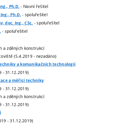
- hlavní řešitel
ng., Ph.D.
- spoluřešitel
Ing., Ph.D.
- spoluřešitel
, doc. Ing., CSc.
- spoluřešitel
.
h a zděných konstrukcí
oviště (5.4.2019 - nezadáno)
techniky a komunikačních technologií
19 - 31.12.2019)
ace a měřicí techniky
19 - 31.12.2019)
h a zděných konstrukcí
19 - 31.12.2019)
í
019 - 31.12.2019)