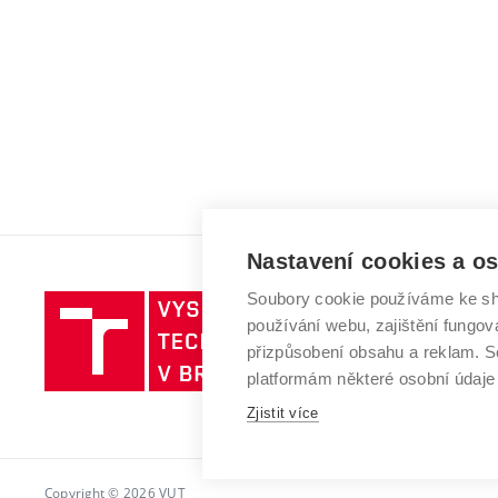
Nastavení cookies a o
Soubory cookie používáme ke sh
Vysoké
používání webu, zajištění fungová
učení
přizpůsobení obsahu a reklam.
technické
platformám některé osobní údaje
v
Zjistit více
Brně
Copyright © 2026 VUT