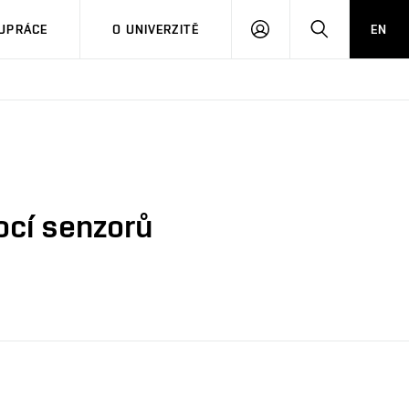
PŘIHLÁSIT
HLEDAT
UPRÁCE
O UNIVERZITĚ
EN
SE
ocí senzorů