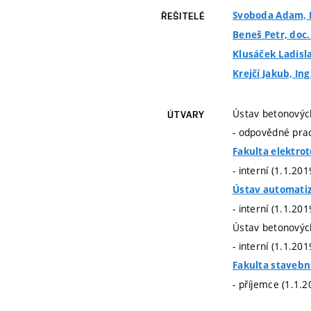
Svoboda Adam, I
ŘEŠITELÉ
Beneš Petr, doc. 
Klusáček Ladislav
Krejčí Jakub, Ing
Ústav betonovýc
ÚTVARY
- odpovědné prac
Fakulta elektro
- interní (1.1.20
Ústav automatiz
- interní (1.1.20
Ústav betonovýc
- interní (1.1.20
Fakulta stavebn
- příjemce (1.1.2