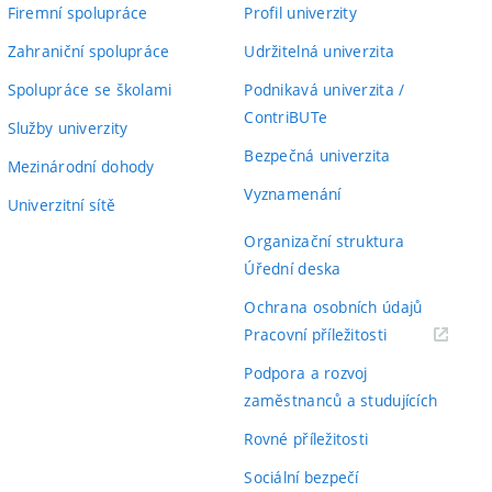
Firemní spolupráce
Profil univerzity
Zahraniční spolupráce
Udržitelná univerzita
Spolupráce se školami
Podnikavá univerzita /
ContriBUTe
Služby univerzity
Bezpečná univerzita
Mezinárodní dohody
Vyznamenání
Univerzitní sítě
Organizační struktura
Úřední deska
Ochrana osobních údajů
(externí
Pracovní příležitosti
odkaz)
Podpora a rozvoj
zaměstnanců a studujících
Rovné příležitosti
Sociální bezpečí