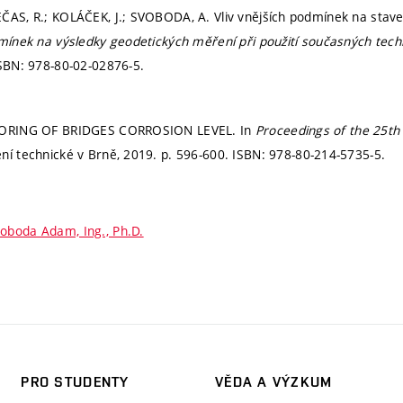
ČAS, R.; KOLÁČEK, J.; SVOBODA, A. Vliv vnějších podmínek na staveb
dmínek na výsledky geodetických měření při použití současných tec
SBN: 978-80-02-02876-5.
ITORING OF BRIDGES CORROSION LEVEL. In
Proceedings of the 25t
ní technické v Brně, 2019.
p. 596-600.
ISBN: 978-80-214-5735-5.
oboda Adam, Ing., Ph.D.
PRO STUDENTY
VĚDA A VÝZKUM