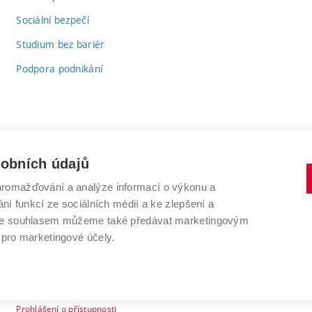
odkaz)
Sociální bezpečí
Studium bez bariér
Podpora podnikání
sobních údajů
romažďování a analýze informací o výkonu a
VYSOKÉ UČENÍ TECHNICKÉ V BRNĚ
ní funkcí ze sociálních médií a ke zlepšení a
Antonínská 548/1
www.vut.cz
 Se souhlasem můžeme také předávat marketingovým
602 00 Brno
vut@vutbr.cz
 pro marketingové účely.
Prohlášení o přístupnosti