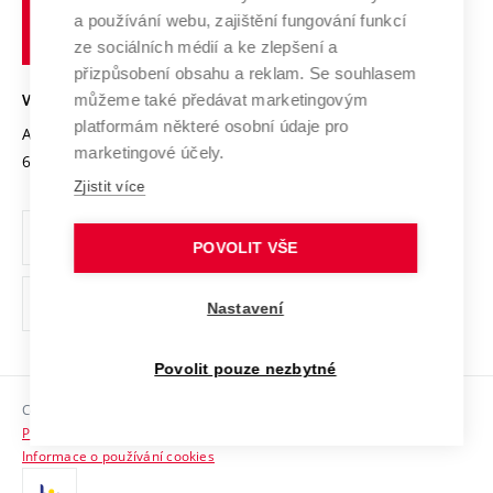
učení
Služby univerzity
Transfer znalostí
a používání webu, zajištění fungování funkcí
technické
Podnikavá univerzita / ContriBUTe
Mezinárodní dohody
ze sociálních médií a ke zlepšení a
Open Science
v
Bezpečná univerzita
přizpůsobení obsahu a reklam. Se souhlasem
Univerzitní sítě
Brně
Projekty
můžeme také předávat marketingovým
VYSOKÉ UČENÍ TECHNICKÉ V BRNĚ
Vyznamenání
platformám některé osobní údaje pro
Projekty ze strukturálních fondů
Antonínská 548/1
www.vut.cz
marketingové účely.
Organizační struktura
602 00 Brno
vut@vutbr.cz
Specifický výzkum
Zjistit více
Úřední deska
Ochrana osobních údajů
POVOLIT VŠE
(externí
Pracovní příležitosti
Nastavení
odkaz)
Podpora a rozvoj zaměstnanců a studujících
Povolit pouze nezbytné
Rovné příležitosti
Copyright © 2026 VUT
Sociální bezpečí
Prohlášení o přístupnosti
HR Award
Informace o používání cookies