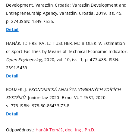
Development. Varazdin, Croatia: Varazdin Development and
Entrepreneurship Agency, Varazdin, Croatia, 2019. iss. 45,
p. 274.
ISSN: 1849-7535.
Detail
HANÁK, T.; HRSTKA, L.; TUSCHER, M.; BIOLEK, V. Estimation
of Sport Facilities by Means of Technical-Economic Indicator.
Open Engineering,
2020, vol. 10, iss. 1,
p. 477-483.
ISSN:
2391-5439.
Detail
ROUZEK, J.
EKONOMICKÁ ANALÝZA VYBRANÝCH ZDÍCÍCH
SYSTÉMŮ.
Juniorstav 2020. Brno: VUT FAST, 2020.
s. 773.
ISBN: 978-80-86433-73-8.
Detail
Odpovědnost:
Hanák Tomáš, doc. Ing., Ph.D.