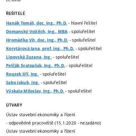
ŘEŠITELÉ
- hlavní řešitel
Hanák Tomáš, doc. Ing., Ph.D.
- spoluřešitel
Domanský Vojtěch, Ing., MBA
- spoluřešitel
Hromádka Vít, doc. Ing., Ph.D.
- spoluřešitel
Korytárová Jana, prof. Ing., Ph.D.
- spoluřešitel
Lipovská Zuzana, Ing.
- spoluřešitel
Pelčák Svatopluk, Ing., Ph.D.
- spoluřešitel
Rouzek Jiří, Ing.
- spoluřešitel
Sabo Jakub, Ing.
- spoluřešitel
Výskala Miloslav, Ing., Ph.D.
ÚTVARY
Ústav stavební ekonomiky a řízení
- odpovědné pracoviště (15.1.2020 - nezadáno)
Ústav stavební ekonomiky a řízení