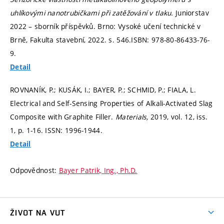
uhlíkovými nanotrubičkami při zatěžování v tlaku.
Juniorstav
2022 – sborník příspěvků. Brno: Vysoké učení technické v
Brně, Fakulta stavební, 2022.
s. 546.
ISBN: 978-80-86433-76-
9.
Detail
ROVNANÍK, P.; KUSÁK, I.; BAYER, P.; SCHMID, P.; FIALA, L.
Electrical and Self-Sensing Properties of Alkali-Activated Slag
Composite with Graphite Filler.
Materials,
2019, vol. 12, iss.
1,
p. 1-16.
ISSN: 1996-1944.
Detail
Odpovědnost:
Bayer Patrik, Ing., Ph.D.
ŽIVOT NA VUT