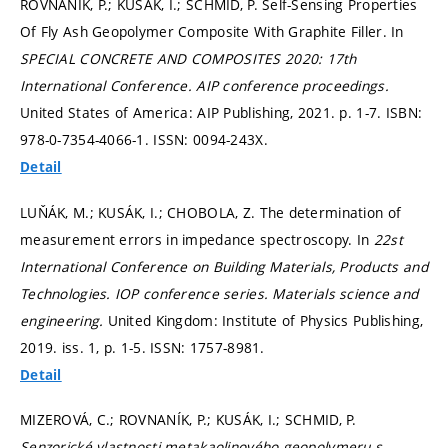
ROVNANÍK, P.; KUSÁK, I.; SCHMID, P. Self-Sensing Properties
Of Fly Ash Geopolymer Composite With Graphite Filler. In
SPECIAL CONCRETE AND COMPOSITES 2020: 17th
International Conference.
AIP conference proceedings.
United States of America: AIP Publishing, 2021.
p. 1-7.
ISBN:
978-0-7354-4066-1. ISSN: 0094-243X.
Detail
LUŇÁK, M.; KUSÁK, I.; CHOBOLA, Z. The determination of
measurement errors in impedance spectroscopy. In
22st
International Conference on Building Materials, Products and
Technologies.
IOP conference series. Materials science and
engineering.
United Kingdom: Institute of Physics Publishing,
2019. iss. 1,
p. 1-5.
ISSN: 1757-8981.
Detail
MIZEROVÁ, C.; ROVNANÍK, P.; KUSÁK, I.; SCHMID, P.
Senzorické vlastnosti metakaolinového geopolymeru s