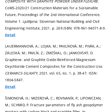
COMPOSITE WITH GRAPHITE POWDER UNDER FLEXURE.
CoMS-2020/21 Construction Materials for a Sustainable
Future, Proceedings of the 2nd International Conference,
Volume 1. Ljubljana: Slovenian National Building and Civil
Engineering Institute, 2021.
p. 269.
ISBN: 978-961-94071-8-9.
Detail
LAUERMANNOVÁ, A.; LOJKA, M.; PAVLÍKOVÁ, M.; PIVÁK, A.;
ZÁLESKÁ, M.; PAVLÍK, Z.; ZMEŠKAL, O.; JANKOVSKÝ, O.
Graphene- and Graphite Oxide-Reinforced Magnesium
Oxychloride Cement Composites for the Construction Use.
CERAMICS-SILIKATY,
2021, vol. 65, iss. 1,
p. 38-47.
ISSN:
1804-5847.
Detail
ŠIMONOVÁ, H.; MIZEROVÁ, C.; ROVNANÍK, P.; LIPOWCZAN,
M.; SCHMID, P. Fracture parameters of fly ash geopolymer
mortars with carbon black and graphite filler. In