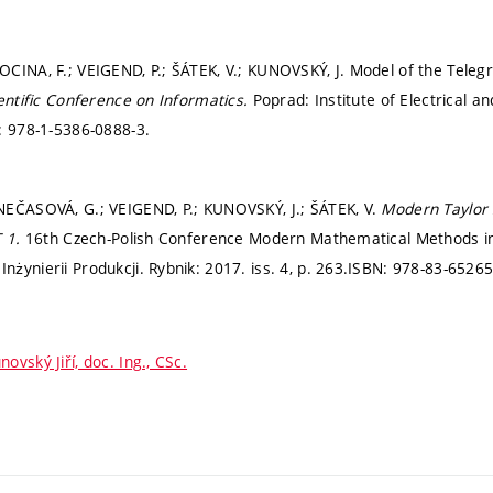
CINA, F.; VEIGEND, P.; ŠÁTEK, V.; KUNOVSKÝ, J. Model of the Telegr
ientific Conference on Informatics.
Poprad: Institute of Electrical a
: 978-1-5386-0888-3.
NEČASOVÁ, G.; VEIGEND, P.; KUNOVSKÝ, J.; ŠÁTEK, V.
Modern Taylor 
T 1.
16th Czech-Polish Conference Modern Mathematical Methods in
żynierii Produkcji. Rybnik: 2017. iss. 4,
p. 263.
ISBN: 978-83-65265
novský Jiří, doc. Ing., CSc.