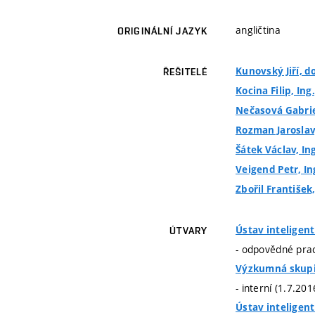
angličtina
ORIGINÁLNÍ JAZYK
Kunovský Jiří, do
ŘEŠITELÉ
Kocina Filip, Ing.
Nečasová Gabriel
Rozman Jaroslav,
Šátek Václav, Ing
Veigend Petr, Ing
Zbořil František,
Ústav inteligen
ÚTVARY
- odpovědné prac
Výzkumná skupi
- interní (1.7.20
Ústav inteligen