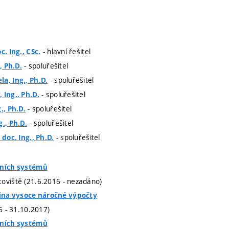
- hlavní řešitel
c. Ing., CSc.
- spoluřešitel
, Ph.D.
- spoluřešitel
a, Ing., Ph.D.
- spoluřešitel
 Ing., Ph.D.
- spoluřešitel
., Ph.D.
- spoluřešitel
., Ph.D.
- spoluřešitel
 doc. Ing., Ph.D.
tních systémů
oviště (21.6.2016 - nezadáno)
na vysoce náročné výpočty
16 - 31.10.2017)
tních systémů