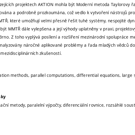
zejících projektech AKTION mohla být Moderní metoda Taylorovy ř
ována a podrobně prozkoumána, což vedlo k vytvoření nástrojů pro 
TŘ, které umožňují velmi přesně řešit tuhé systémy, nespojité d
být MMTŘ dále vylepšena a její výhody uplatněny v praxi, projektový
 Brno. Z toho vyplývá posílení a rozšíření mezinárodní spolupráce 
nalyzovány náročné aplikované problémy a řada mladých vědců dost
mezidisciplinárních zkušeností.
ation methods, parallel computations, differential equations, large
sky
ční metody, paralelní výpočty, diferenciální rovnice, rozsáhlé sous