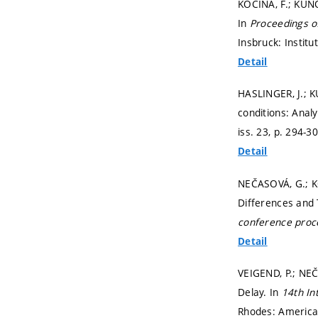
KOCINA, F.; KUNOV
In
Proceedings o
Insbruck: Institu
Detail
HASLINGER, J.; K
conditions: Anal
iss. 23,
p. 294-3
Detail
NEČASOVÁ, G.; KO
Differences and 
conference proc
Detail
VEIGEND, P.; NEČ
Delay. In
14th In
Rhodes: American