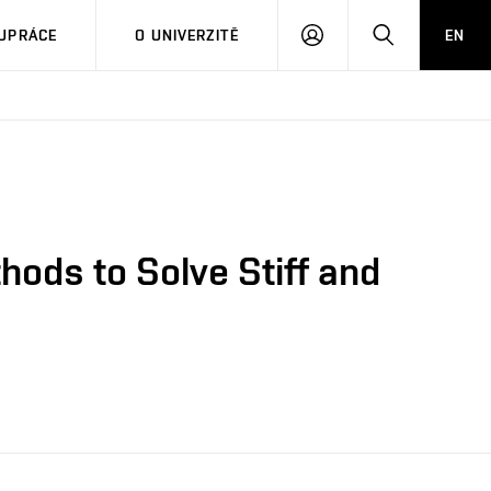
PŘIHLÁSIT
HLEDAT
UPRÁCE
O UNIVERZITĚ
EN
SE
hods to Solve Stiff and