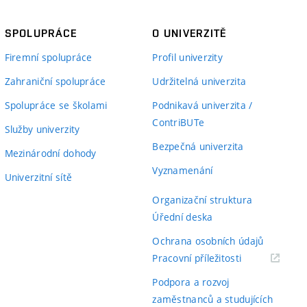
SPOLUPRÁCE
O UNIVERZITĚ
Firemní spolupráce
Profil univerzity
Zahraniční spolupráce
Udržitelná univerzita
Spolupráce se školami
Podnikavá univerzita /
ContriBUTe
Služby univerzity
Bezpečná univerzita
Mezinárodní dohody
Vyznamenání
Univerzitní sítě
Organizační struktura
Úřední deska
Ochrana osobních údajů
(externí
Pracovní příležitosti
odkaz)
Podpora a rozvoj
zaměstnanců a studujících