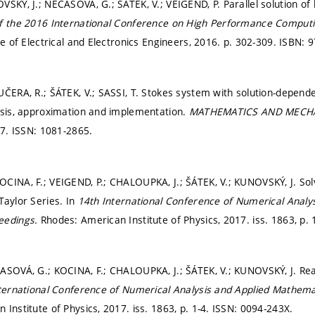
SKÝ, J.; NEČASOVÁ, G.; ŠÁTEK, V.; VEIGEND, P. Parallel solution of 
f the 2016 International Conference on High Performance Computi
te of Electrical and Electronics Engineers, 2016.
p. 302-309.
ISBN: 9
UČERA, R.; ŠÁTEK, V.; SASSI, T. Stokes system with solution-depend
ysis, approximation and implementation.
MATHEMATICS AND MECHA
07.
ISSN: 1081-2865.
CINA, F.; VEIGEND, P.; CHALOUPKA, J.; ŠÁTEK, V.; KUNOVSKÝ, J. Sol
Taylor Series. In
14th International Conference of Numerical Analy
eedings.
Rhodes: American Institute of Physics, 2017. iss. 1863,
p. 
ASOVÁ, G.; KOCINA, F.; CHALOUPKA, J.; ŠÁTEK, V.; KUNOVSKÝ, J. Rea
ternational Conference of Numerical Analysis and Applied Mathema
 Institute of Physics, 2017. iss. 1863,
p. 1-4.
ISSN: 0094-243X.