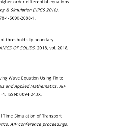
higher order differential equations.
ng & Simulation (HPCS 2016).
78-1-5090-2088-1.
ent threshold slip boundary
NICS OF SOLIDS,
2018, vol. 2018,
ving Wave Equation Using Finite
sis and Applied Mathematics.
AIP
1-4.
ISSN: 0094-243X.
l Time Simulation of Transport
tics.
AIP conference proceedings.