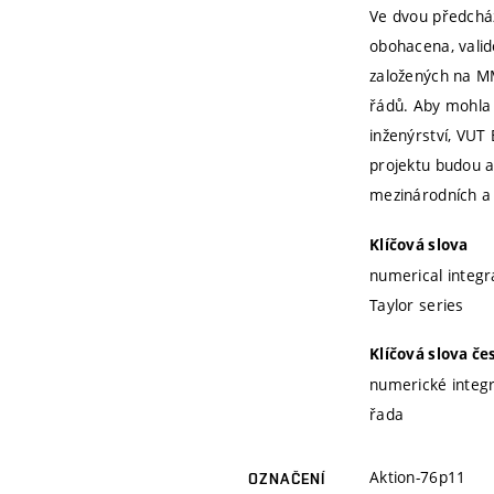
Ve dvou předchá
obohacena, valid
založených na MM
řádů. Aby mohla 
inženýrství, VUT
projektu budou a
mezinárodních a 
Klíčová slova
numerical integr
Taylor series
Klíčová slova če
numerické integra
řada
Aktion-76p11
OZNAČENÍ