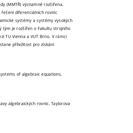
ady (MMTŘ) významně rozšířena,
řešení diferenciálních rovnic
ynamické systémy a systémy vysokých
 tým je rozšířen o Fakultu strojního
mezi TU Vienna a VUT Brno. V rámci
ane příležitost pro získání
 systems of algebraic equations,
tavy algebraických rovnic, Taylorova