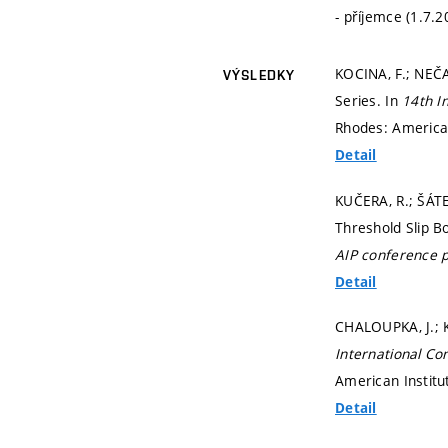
- příjemce (1.7.2
KOCINA, F.; NEČA
VÝSLEDKY
Series. In
14th I
Rhodes: American
Detail
KUČERA, R.; ŠÁTE
Threshold Slip B
AIP conference 
Detail
CHALOUPKA, J.; K
International Co
American Institut
Detail