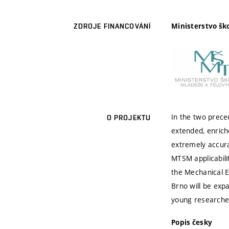
Ministerstvo šk
ZDROJE FINANCOVÁNÍ
In the two prece
O PROJEKTU
extended, enric
extremely accura
MTSM applicabilit
the Mechanical E
Brno will be exp
young researcher
Popis česky