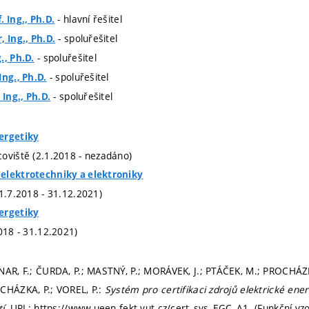
- hlavní řešitel
 Ing., Ph.D.
- spoluřešitel
, Ing., Ph.D.
- spoluřešitel
., Ph.D.
- spoluřešitel
Ing., Ph.D.
- spoluřešitel
 Ing., Ph.D.
ergetiky
oviště (2.1.2018 - nezadáno)
elektrotechniky a elektroniky
(1.7.2018 - 31.12.2021)
ergetiky
018 - 31.12.2021)
NAR, F.; ČURDA, P.; MASTNÝ, P.; MORÁVEK, J.; PTÁČEK, M.; PROCHÁZK
CHÁZKA, P.; VOREL, P.:
Systém pro certifikaci zdrojů elektrické ene
tí
. URL: https://www.ueen.fekt.vut.cz/cert_sys_EGC_A1. (Funkční vz