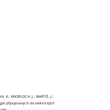
A, K.; KNOBLOCH, J.; MARTIŠ, J.;
rgie připojovaných do elektrických
orek)