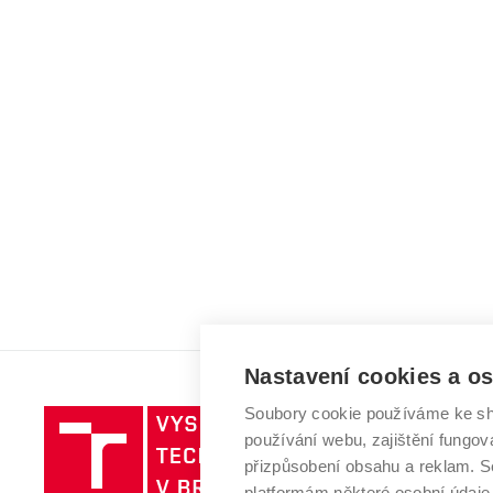
Nastavení cookies a o
Soubory cookie používáme ke sh
Vysoké
používání webu, zajištění fungová
učení
přizpůsobení obsahu a reklam.
technické
platformám některé osobní údaje