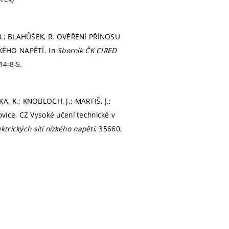
, M.; BLAHŮŠEK, R. OVĚŘENÍ PŘÍNOSU
KÉHO NAPĚTÍ. In
Sborník ČK CIRED
14-8-5.
A, K.; KNOBLOCH, J.; MARTIŠ, J.;
vice, CZ Vysoké učení technické v
ktrických sítí nízkého napětí
. 35660,