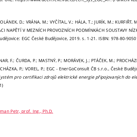
OLÁNEK, D.; VRÁNA, M.; VYČÍTAL, V.; HÁLA, T.; JURÍK, M.; KURFIŘT
ZACI NAPĚTÍ V MEZNÍCH PROVOZNÍCH PODMÍNKÁCH SOUSTAVY NÍZ
udějovice: EGC České Budějovice, 2019.
s. 1-21.
ISBN: 978-80-9050
NAR, F.; ČURDA, P.; MASTNÝ, P.; MORÁVEK, J.; PTÁČEK, M.; PROCHÁZK
CHÁZKA, P.; VOREL, P.; EGC - EnerGoConsult ČB s.r.o., České Budějo
ystém pro certifikaci zdrojů elektrické energie připojovaných do ele
1)
man Petr, prof. Ing., Ph.D.