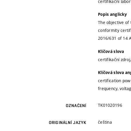
certifikační labo
Popis anglicky
The objective of
conformity certi
2016/631 of 14 Ap
Klíčová slova
certifikační zdro
Klíčová slova an
certification po
frequency, volta
TK01020196
OZNAČENÍ
čeština
ORIGINÁLNÍ JAZYK