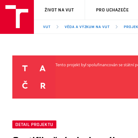
VUT
ŽIVOT NA VUT
PRO UCHAZEČE
VUT
VĚDA A VÝZKUM NA VUT
PROJE
Tento projekt byl spolufinancován se státní
DETAIL PROJEKTU