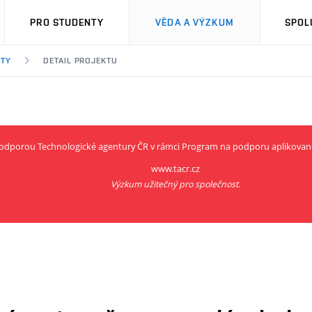
PRO STUDENTY
VĚDA A VÝZKUM
SPOL
KTY
DETAIL PROJEKTU
 podporou Technologické agentury ČR v rámci Program na podporu aplikovan
www.tacr.cz
Výzkum užitečný pro společnost.