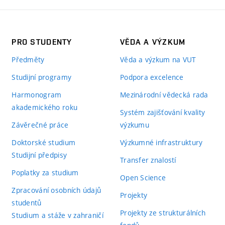
PRO STUDENTY
VĚDA A VÝZKUM
Předměty
Věda a výzkum na VUT
Studijní programy
Podpora excelence
Harmonogram
Mezinárodní vědecká rada
akademického roku
Systém zajišťování kvality
Závěrečné práce
výzkumu
Doktorské studium
Výzkumné infrastruktury
Studijní předpisy
Transfer znalostí
Poplatky za studium
Open Science
Zpracování osobních údajů
Projekty
studentů
Projekty ze strukturálních
Studium a stáže v zahraničí