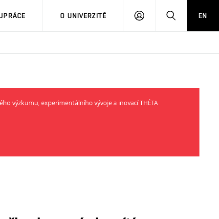
PŘIHLÁSIT
HLEDAT
UPRÁCE
O UNIVERZITĚ
EN
SE
ého výzkumu, experimentálního vývoje a inovací THÉTA