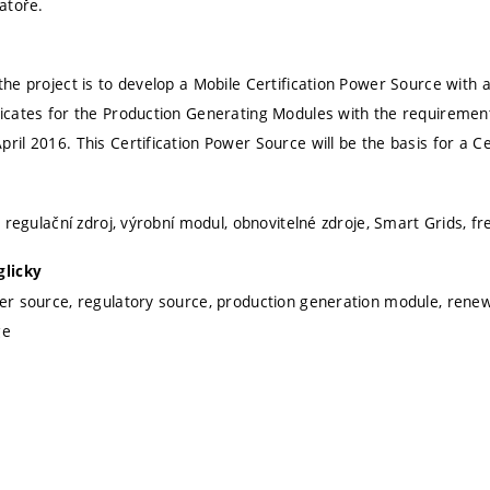
ratoře.
 the project is to develop a Mobile Certification Power Source with 
ficates for the Production Generating Modules with the requiremen
ril 2016. This Certification Power Source will be the basis for a Ce
j, regulační zdroj, výrobní modul, obnovitelné zdroje, Smart Grids, f
glicky
wer source, regulatory source, production generation module, rene
ge