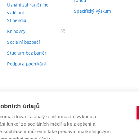
fondů
Uznání zahraničního
Specifický výzkum
vzdělání
Stipendia
(externí
Knihovny
odkaz)
Sociální bezpečí
Studium bez bariér
Podpora podnikání
sobních údajů
romažďování a analýze informací o výkonu a
VYSOKÉ UČENÍ TECHNICKÉ V BRNĚ
ní funkcí ze sociálních médií a ke zlepšení a
Antonínská 548/1
www.vut.cz
 Se souhlasem můžeme také předávat marketingovým
602 00 Brno
vut@vutbr.cz
 pro marketingové účely.