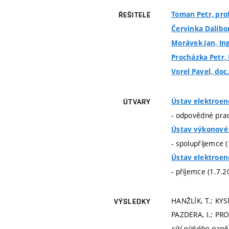
Toman Petr, prof.
ŘEŠITELÉ
Červinka Dalibor
Morávek Jan, Ing
Procházka Petr, 
Vorel Pavel, doc.
Ústav elektroen
ÚTVARY
- odpovědné prac
Ústav výkonové 
- spolupříjemce 
Ústav elektroen
- příjemce (1.7.2
HANŽLÍK, T.; KYS
VÝSLEDKY
PAZDERA, I.; PRO
sítí nízkého napě