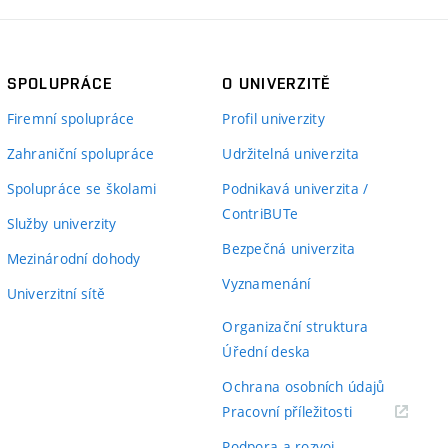
SPOLUPRÁCE
O UNIVERZITĚ
Firemní spolupráce
Profil univerzity
Zahraniční spolupráce
Udržitelná univerzita
Spolupráce se školami
Podnikavá univerzita /
ContriBUTe
Služby univerzity
Bezpečná univerzita
Mezinárodní dohody
Vyznamenání
Univerzitní sítě
Organizační struktura
Úřední deska
Ochrana osobních údajů
(externí
Pracovní příležitosti
odkaz)
Podpora a rozvoj