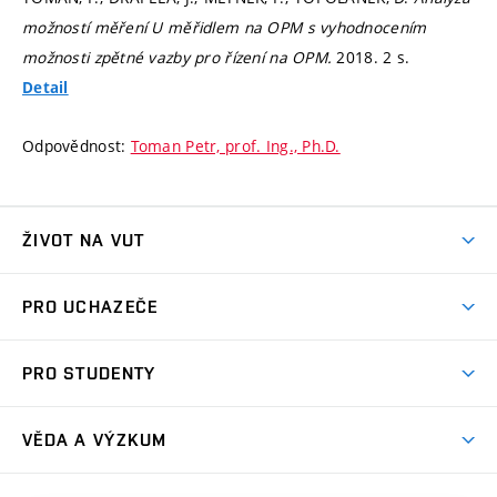
možností měření U měřidlem na OPM s vyhodnocením
možnosti zpětné vazby pro řízení na OPM.
2018. 2 s.
Detail
Odpovědnost:
Toman Petr, prof. Ing., Ph.D.
ŽIVOT NA VUT
Atmosféra VUT
PRO UCHAZEČE
Prostory školy
Proč na VUT
Koleje
PRO STUDENTY
Studijní programy
Stravování
Předměty
Studijní předpisy
Studium a stáže v zahraničí
Stipendia
Dny otevřených dveří
VĚDA A VÝZKUM
Sport na VUT
(externí
Studijní programy
Poplatky za studium
Uznání zahraničního vzdělání
Knihovny
Aktivity pro juniory
Studentský život
odkaz)
Věda a výzkum na VUT