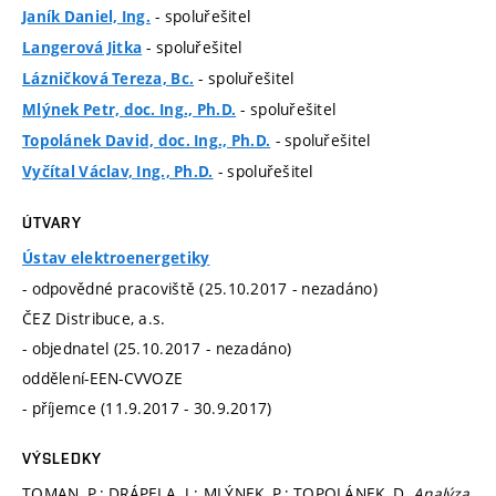
- spoluřešitel
Janík Daniel, Ing.
- spoluřešitel
Langerová Jitka
- spoluřešitel
Lázničková Tereza, Bc.
- spoluřešitel
Mlýnek Petr, doc. Ing., Ph.D.
- spoluřešitel
Topolánek David, doc. Ing., Ph.D.
- spoluřešitel
Vyčítal Václav, Ing., Ph.D.
ÚTVARY
Ústav elektroenergetiky
- odpovědné pracoviště (25.10.2017 - nezadáno)
ČEZ Distribuce, a.s.
- objednatel (25.10.2017 - nezadáno)
oddělení-EEN-CVVOZE
- příjemce (11.9.2017 - 30.9.2017)
VÝSLEDKY
TOMAN, P.; DRÁPELA, J.; MLÝNEK, P.; TOPOLÁNEK, D.
Analýza