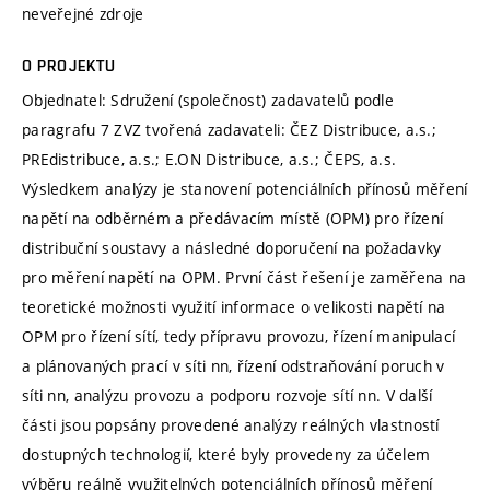
neveřejné zdroje
O PROJEKTU
Objednatel: Sdružení (společnost) zadavatelů podle
paragrafu 7 ZVZ tvořená zadavateli: ČEZ Distribuce, a.s.;
PREdistribuce, a.s.; E.ON Distribuce, a.s.; ČEPS, a.s.
Výsledkem analýzy je stanovení potenciálních přínosů měření
napětí na odběrném a předávacím místě (OPM) pro řízení
distribuční soustavy a následné doporučení na požadavky
pro měření napětí na OPM. První část řešení je zaměřena na
teoretické možnosti využití informace o velikosti napětí na
OPM pro řízení sítí, tedy přípravu provozu, řízení manipulací
a plánovaných prací v síti nn, řízení odstraňování poruch v
síti nn, analýzu provozu a podporu rozvoje sítí nn. V další
části jsou popsány provedené analýzy reálných vlastností
dostupných technologií, které byly provedeny za účelem
výběru reálně využitelných potenciálních přínosů měření