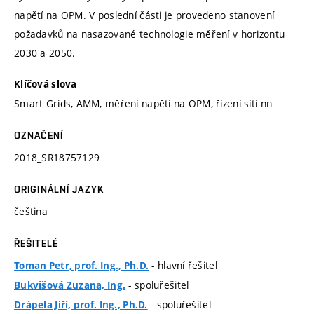
napětí na OPM. V poslední části je provedeno stanovení
požadavků na nasazované technologie měření v horizontu
2030 a 2050.
Klíčová slova
Smart Grids, AMM, měření napětí na OPM, řízení sítí nn
OZNAČENÍ
2018_SR18757129
ORIGINÁLNÍ JAZYK
čeština
ŘEŠITELÉ
- hlavní řešitel
Toman Petr, prof. Ing., Ph.D.
- spoluřešitel
Bukvišová Zuzana, Ing.
- spoluřešitel
Drápela Jiří, prof. Ing., Ph.D.