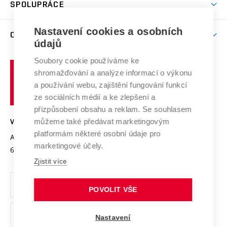
Harmonogram akademického roku
Zpracování osobních údajů studentů
Sociální bezpečí
SPOLUPRÁCE
Celoživotní vzdělávání
Brno
Podpora excelence
Závěrečné práce
Studium bez bariér
Zpracování osobních údajů uchazečů o studium
Firemní spolupráce
Nastavení cookies a osobních
Mezinárodní vědecká rada
O UNIVERZITĚ
Doktorské studium
Podpora podnikání
E-přihláška
údajů
Zahraniční spolupráce
Systém zajišťování kvality výzkumu
Profil univerzity
Soubory cookie používáme ke
Spolupráce se školami
Vysoké
Výzkumné infrastruktury
shromažďování a analýze informací o výkonu
Udržitelná univerzita
učení
Služby univerzity
Transfer znalostí
a používání webu, zajištění fungování funkcí
technické
Podnikavá univerzita / ContriBUTe
Mezinárodní dohody
ze sociálních médií a ke zlepšení a
Open Science
v
Bezpečná univerzita
přizpůsobení obsahu a reklam. Se souhlasem
Univerzitní sítě
Brně
Projekty
můžeme také předávat marketingovým
VYSOKÉ UČENÍ TECHNICKÉ V BRNĚ
Vyznamenání
platformám některé osobní údaje pro
Projekty ze strukturálních fondů
Antonínská 548/1
www.vut.cz
marketingové účely.
Organizační struktura
602 00 Brno
vut@vutbr.cz
Specifický výzkum
Zjistit více
Úřední deska
Ochrana osobních údajů
POVOLIT VŠE
(externí
Pracovní příležitosti
Nastavení
odkaz)