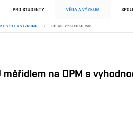
PRO STUDENTY
VĚDA A VÝZKUM
SPOL
KY VĚDY A VÝZKUMU
DETAIL VÝSLEDKU VAV
U měřidlem na OPM s vyhodno