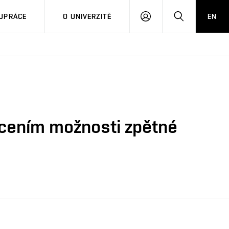
PŘIHLÁSIT
HLEDAT
UPRÁCE
O UNIVERZITĚ
EN
SE
cením možnosti zpětné