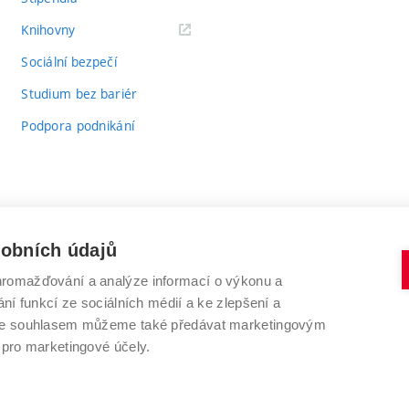
(externí
Knihovny
odkaz)
Sociální bezpečí
Studium bez bariér
Podpora podnikání
sobních údajů
romažďování a analýze informací o výkonu a
VYSOKÉ UČENÍ TECHNICKÉ V BRNĚ
ní funkcí ze sociálních médií a ke zlepšení a
Antonínská 548/1
www.vut.cz
 Se souhlasem můžeme také předávat marketingovým
602 00 Brno
vut@vutbr.cz
 pro marketingové účely.