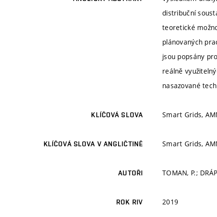
distribuční sous
teoretické možnos
plánovaných prací
jsou popsány pro
reálně využiteln
nasazované tech
Smart Grids, AMM
KLÍČOVÁ SLOVA
Smart Grids, AMM
KLÍČOVÁ SLOVA V ANGLIČTINĚ
TOMAN, P.; DRÁP
AUTOŘI
2019
ROK RIV