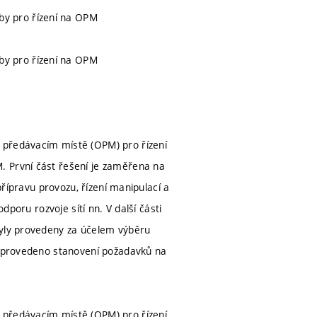
y pro řízení na OPM
y pro řízení na OPM
 předávacím místě (OPM) pro řízení
. První část řešení je zaměřena na
přípravu provozu, řízení manipulací a
dporu rozvoje sítí nn. V další části
byly provedeny za účelem výběru
je provedeno stanovení požadavků na
 předávacím místě (OPM) pro řízení