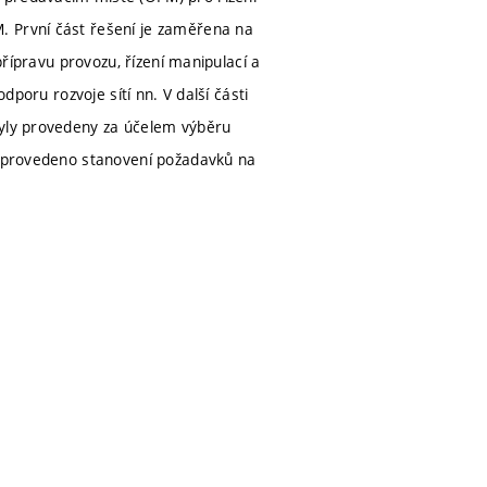
. První část řešení je zaměřena na
přípravu provozu, řízení manipulací a
dporu rozvoje sítí nn. V další části
byly provedeny za účelem výběru
je provedeno stanovení požadavků na