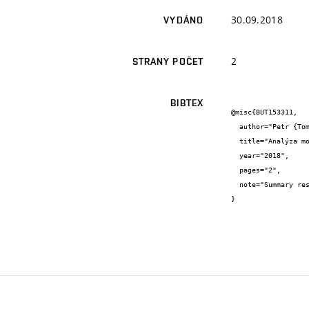
30.09.2018
VYDÁNO
2
STRANY POČET
BIBTEX
@misc{BUT153311,

  author="Petr {Toman} and Jiří {Drápela} and Petr {Mlýnek} and David {Topolánek}",

  title="Analýza možností měření U měřidlem na OPM s vyhodnocením možnosti zpětné vazby pro řízení na OPM",

  year="2018",

  pages="2",

  note="Summary research report"

}