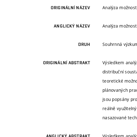
Analýza možnost
ORIGINÁLNÍ NÁZEV
Analýza možnost
ANGLICKÝ NÁZEV
Souhrnná výzku
DRUH
Výsledkem analýz
ORIGINÁLNÍ ABSTRAKT
distribuční sous
teoretické možnos
plánovaných prací
jsou popsány pro
reálně využiteln
nasazované tech
Výsledkem analýz
ANGLICKÝ ABSTRAKT