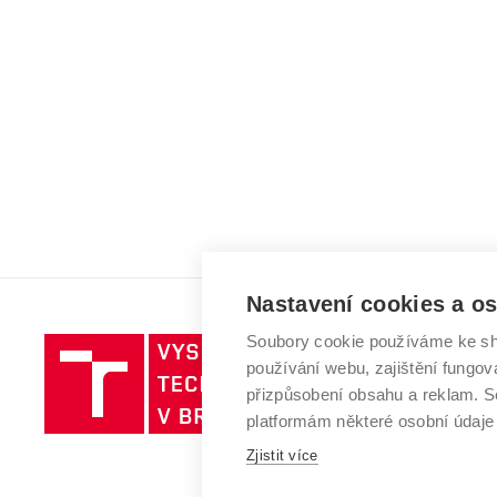
Nastavení cookies a o
Soubory cookie používáme ke sh
Vysoké
používání webu, zajištění fungová
učení
přizpůsobení obsahu a reklam.
technické
platformám některé osobní údaje
v
Brně
Zjistit více