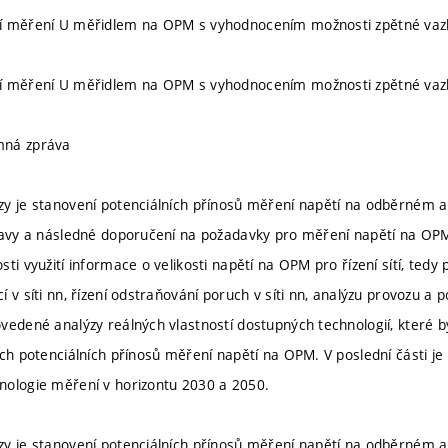
í měření U měřidlem na OPM s vyhodnocením možnosti zpětné vazb
í měření U měřidlem na OPM s vyhodnocením možnosti zpětné vazb
mná zpráva
y je stanovení potenciálních přínosů měření napětí na odběrném a
tavy a následné doporučení na požadavky pro měření napětí na OPM
ti využití informace o velikosti napětí na OPM pro řízení sítí, tedy 
 v síti nn, řízení odstraňování poruch v síti nn, analýzu provozu a po
vedené analýzy reálných vlastností dostupných technologií, které 
ých potenciálních přínosů měření napětí na OPM. V poslední části 
nologie měření v horizontu 2030 a 2050.
y je stanovení potenciálních přínosů měření napětí na odběrném a