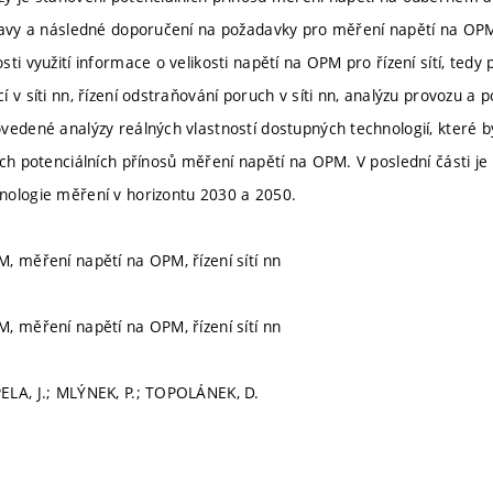
tavy a následné doporučení na požadavky pro měření napětí na OPM
ti využití informace o velikosti napětí na OPM pro řízení sítí, tedy 
 v síti nn, řízení odstraňování poruch v síti nn, analýzu provozu a po
vedené analýzy reálných vlastností dostupných technologií, které 
ých potenciálních přínosů měření napětí na OPM. V poslední části 
nologie měření v horizontu 2030 a 2050.
, měření napětí na OPM, řízení sítí nn
, měření napětí na OPM, řízení sítí nn
ELA, J.; MLÝNEK, P.; TOPOLÁNEK, D.