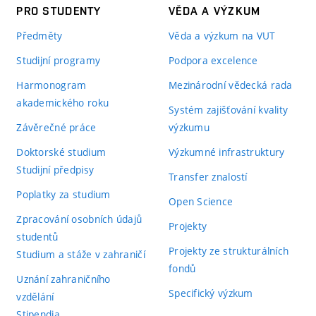
PRO STUDENTY
VĚDA A VÝZKUM
Předměty
Věda a výzkum na VUT
Studijní programy
Podpora excelence
Harmonogram
Mezinárodní vědecká rada
akademického roku
Systém zajišťování kvality
Závěrečné práce
výzkumu
Doktorské studium
Výzkumné infrastruktury
Studijní předpisy
Transfer znalostí
Poplatky za studium
Open Science
Zpracování osobních údajů
Projekty
studentů
Projekty ze strukturálních
Studium a stáže v zahraničí
fondů
Uznání zahraničního
Specifický výzkum
vzdělání
Stipendia