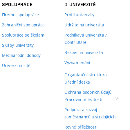
SPOLUPRÁCE
O UNIVERZITĚ
Firemní spolupráce
Profil univerzity
Zahraniční spolupráce
Udržitelná univerzita
Spolupráce se školami
Podnikavá univerzita /
ContriBUTe
Služby univerzity
Bezpečná univerzita
Mezinárodní dohody
Vyznamenání
Univerzitní sítě
Organizační struktura
Úřední deska
Ochrana osobních údajů
(externí
Pracovní příležitosti
odkaz)
Podpora a rozvoj
zaměstnanců a studujících
Rovné příležitosti