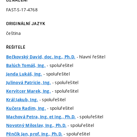
OZNAČENÍ
FAST-S-17-4768
ORIGINÁLNÍ JAZYK
čeština
ŘEŠITELÉ
- hlavní řešitel
Bečkovský David, doc. Ing., Ph.D.
- spoluřešitel
Balúch Tomáš, Ing.
- spoluřešitel
Janda Lukáš, Ing.
- spoluřešitel
Julinová Patricie, Ing.
- spoluřešitel
Kervitcer Marek, Ing.
- spoluřešitel
Král Jakub, Ing.
- spoluřešitel
Kučera Radim, Ing.
- spoluřešitel
Machová Petra, Ing. et Ing., Ph.D.
- spoluřešitel
Novotný Miloslav, Ing., Ph.D.
- spoluřešitel
Pěnčík Jan, prof. Ing., Ph.D.