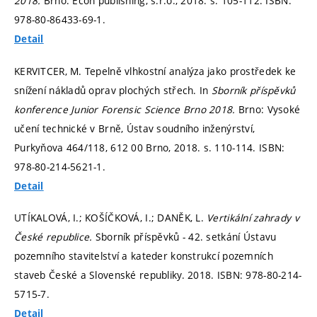
2018.
Brno: Econ publishing, s.r.o., 2018.
s. 105-112.
ISBN:
978-80-86433-69-1.
Detail
KERVITCER, M. Tepelně vlhkostní analýza jako prostředek ke
snížení nákladů oprav plochých střech. In
Sborník příspěvků
konference Junior Forensic Science Brno 2018.
Brno: Vysoké
učení technické v Brně, Ústav soudního inženýrství,
Purkyňova 464/118, 612 00 Brno, 2018.
s. 110-114.
ISBN:
978-80-214-5621-1.
Detail
UTÍKALOVÁ, I.; KOŠÍČKOVÁ, I.; DANĚK, L.
Vertikální zahrady v
České republice.
Sborník příspěvků - 42. setkání Ústavu
pozemního stavitelství a kateder konstrukcí pozemních
staveb České a Slovenské republiky. 2018. ISBN: 978-80-214-
5715-7.
Detail