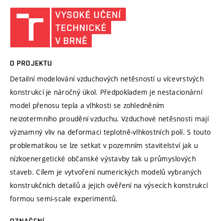
O PROJEKTU
Detailní modelování vzduchových netěsností u vícevrstvých
konstrukcí je náročný úkol. Předpokladem je nestacionární
model přenosu tepla a vlhkosti se zohledněním
neizotermního proudění vzduchu. Vzduchové netěsnosti mají
významný vliv na deformaci teplotně-vlhkostních polí. S touto
problematikou se lze setkat v pozemním stavitelství jak u
nízkoenergetické občanské výstavby tak u průmyslových
staveb. Cílem je vytvoření numerických modelů vybraných
konstrukčních detailů a jejich ověření na výsecích konstrukcí
formou semi-scale experimentů.