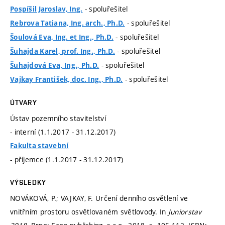
- spoluřešitel
Pospíšil Jaroslav, Ing.
- spoluřešitel
Rebrova Tatiana, Ing. arch., Ph.D.
- spoluřešitel
Šoulová Eva, Ing. et Ing., Ph.D.
- spoluřešitel
Šuhajda Karel, prof. Ing., Ph.D.
- spoluřešitel
Šuhajdová Eva, Ing., Ph.D.
- spoluřešitel
Vajkay František, doc. Ing., Ph.D.
ÚTVARY
Ústav pozemního stavitelství
- interní (1.1.2017 - 31.12.2017)
Fakulta stavební
- příjemce (1.1.2017 - 31.12.2017)
VÝSLEDKY
NOVÁKOVÁ, P.; VAJKAY, F. Určení denního osvětlení ve
vnitřním prostoru osvětlovaném světlovody. In
Juniorstav