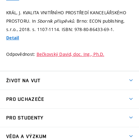
KRÁL, J. KVALITA VNITŘNÍHO PROSTŘEDÍ KANCELÁŘSKÉHO
PROSTORU. In
Sborník příspěvků.
Brno: ECON publishing,
s.r.o., 2018.
s. 1107-1114.
ISBN: 978-80-86433-69-1.
Detail
Odpovědnost:
Bečkovský David, doc. Ing., Ph.D.
ŽIVOT NA VUT
Atmosféra VUT
PRO UCHAZEČE
Prostory školy
Proč na VUT
Koleje
PRO STUDENTY
Studijní programy
Stravování
Předměty
Studijní předpisy
Studium a stáže v zahraničí
Stipendia
Dny otevřených dveří
VĚDA A VÝZKUM
Sport na VUT