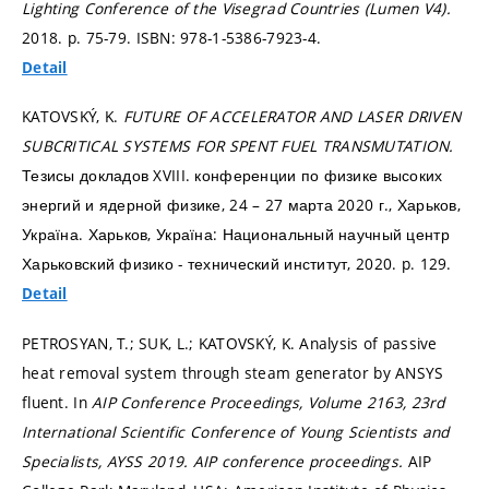
Lighting Conference of the Visegrad Countries (Lumen V4).
2018.
p. 75-79.
ISBN: 978-1-5386-7923-4.
Detail
KATOVSKÝ, K.
FUTURE OF ACCELERATOR AND LASER DRIVEN
SUBCRITICAL SYSTEMS FOR SPENT FUEL TRANSMUTATION.
Тезисы докладов XVIII. конференции по физике высоких
энергий и ядерной физике, 24 – 27 марта 2020 г., Харьков,
Україна. Харьков, Україна: Национальный научный центр
Харьковский физико - технический институт, 2020.
p. 129.
Detail
PETROSYAN, T.; SUK, L.; KATOVSKÝ, K. Analysis of passive
heat removal system through steam generator by ANSYS
fluent. In
AIP Conference Proceedings, Volume 2163, 23rd
International Scientific Conference of Young Scientists and
Specialists, AYSS 2019.
AIP conference proceedings.
AIP