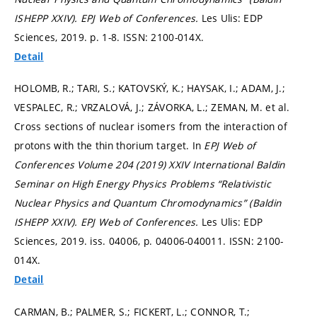
ISHEPP XXIV).
EPJ Web of Conferences.
Les Ulis: EDP
Sciences, 2019.
p. 1-8.
ISSN: 2100-014X.
Detail
HOLOMB, R.; TARI, S.; KATOVSKÝ, K.; HAYSAK, I.; ADAM, J.;
VESPALEC, R.; VRZALOVÁ, J.; ZÁVORKA, L.; ZEMAN, M. et al.
Cross sections of nuclear isomers from the interaction of
protons with the thin thorium target. In
EPJ Web of
Conferences Volume 204 (2019) XXIV International Baldin
Seminar on High Energy Physics Problems “Relativistic
Nuclear Physics and Quantum Chromodynamics” (Baldin
ISHEPP XXIV).
EPJ Web of Conferences.
Les Ulis: EDP
Sciences, 2019. iss. 04006,
p. 04006-040011.
ISSN: 2100-
014X.
Detail
CARMAN, B.; PALMER, S.; FICKERT, L.; CONNOR, T.;