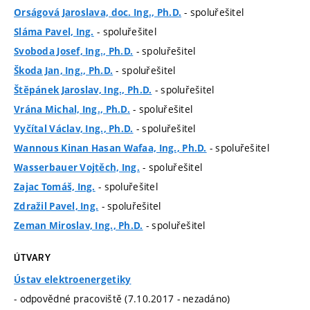
- spoluřešitel
Orságová Jaroslava, doc. Ing., Ph.D.
- spoluřešitel
Sláma Pavel, Ing.
- spoluřešitel
Svoboda Josef, Ing., Ph.D.
- spoluřešitel
Škoda Jan, Ing., Ph.D.
- spoluřešitel
Štěpánek Jaroslav, Ing., Ph.D.
- spoluřešitel
Vrána Michal, Ing., Ph.D.
- spoluřešitel
Vyčítal Václav, Ing., Ph.D.
- spoluřešitel
Wannous Kinan Hasan Wafaa, Ing., Ph.D.
- spoluřešitel
Wasserbauer Vojtěch, Ing.
- spoluřešitel
Zajac Tomáš, Ing.
- spoluřešitel
Zdražil Pavel, Ing.
- spoluřešitel
Zeman Miroslav, Ing., Ph.D.
ÚTVARY
Ústav elektroenergetiky
- odpovědné pracoviště (7.10.2017 - nezadáno)