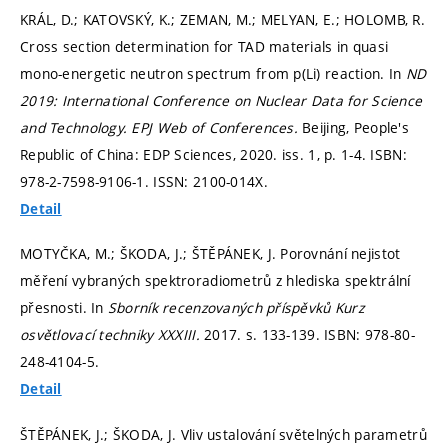
KRÁL, D.; KATOVSKÝ, K.; ZEMAN, M.; MELYAN, E.; HOLOMB, R.
Cross section determination for TAD materials in quasi
mono-energetic neutron spectrum from p(Li) reaction. In
ND
2019: International Conference on Nuclear Data for Science
and Technology.
EPJ Web of Conferences.
Beijing, People's
Republic of China: EDP Sciences, 2020. iss. 1,
p. 1-4.
ISBN:
978-2-7598-9106-1. ISSN: 2100-014X.
Detail
MOTYČKA, M.; ŠKODA, J.; ŠTĚPÁNEK, J. Porovnání nejistot
měření vybraných spektroradiometrů z hlediska spektrální
přesnosti. In
Sborník recenzovaných příspěvků Kurz
osvětlovací techniky XXXIII.
2017.
s. 133-139.
ISBN: 978-80-
248-4104-5.
Detail
ŠTĚPÁNEK, J.; ŠKODA, J. Vliv ustalování světelných parametrů