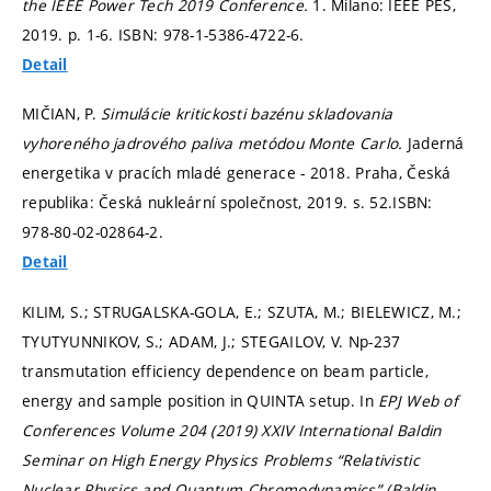
the IEEE Power Tech 2019 Conference.
1. Milano: IEEE PES,
2019.
p. 1-6.
ISBN: 978-1-5386-4722-6.
Detail
MIČIAN, P.
Simulácie kritickosti bazénu skladovania
vyhoreného jadrového paliva metódou Monte Carlo.
Jaderná
energetika v pracích mladé generace - 2018. Praha, Česká
republika: Česká nukleární společnost, 2019.
s. 52.
ISBN:
978-80-02-02864-2.
Detail
KILIM, S.; STRUGALSKA-GOLA, E.; SZUTA, M.; BIELEWICZ, M.;
TYUTYUNNIKOV, S.; ADAM, J.; STEGAILOV, V. Np-237
transmutation efficiency dependence on beam particle,
energy and sample position in QUINTA setup. In
EPJ Web of
Conferences Volume 204 (2019) XXIV International Baldin
Seminar on High Energy Physics Problems “Relativistic
Nuclear Physics and Quantum Chromodynamics” (Baldin