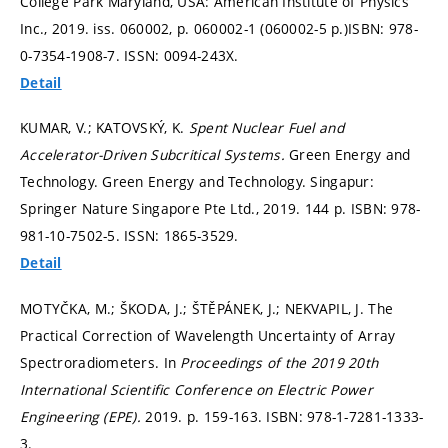
College Park Maryland, USA: American Institute of Physics
Inc., 2019. iss. 060002,
p. 060002-1 (060002-5 p.)
ISBN: 978-
0-7354-1908-7. ISSN: 0094-243X.
Detail
KUMAR, V.; KATOVSKÝ, K.
Spent Nuclear Fuel and
Accelerator-Driven Subcritical Systems.
Green Energy and
Technology. Green Energy and Technology. Singapur:
Springer Nature Singapore Pte Ltd., 2019. 144 p. ISBN: 978-
981-10-7502-5. ISSN: 1865-3529.
Detail
MOTYČKA, M.; ŠKODA, J.; ŠTĚPÁNEK, J.; NEKVAPIL, J. The
Practical Correction of Wavelength Uncertainty of Array
Spectroradiometers. In
Proceedings of the 2019 20th
International Scientific Conference on Electric Power
Engineering (EPE).
2019.
p. 159-163.
ISBN: 978-1-7281-1333-
3.