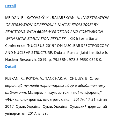
Detail
MELYAN, E.; KATOVSKÝ, K.; BALABEKYAN, A.
INVESTIGATION
OF FORMATION OF RESIDUAL NUCLEI FROM 209Bi BY
REACTIONS WITH 660MeV PROTONS AND COMPARISON
WITH MCNP SIMULATION RESULTS.
LXIX International
Conference "NUCLEUS-2019" ON NUCLEAR SPECTROSCOPY
AND NUCLEAR STRUCTURE. Dubna, Russia: Joint Institute for
Nuclear Research, 2019.
p. 79.
ISBN: 978-5-9530-0518-0.
Detail
PLEKAN, R.; POYDA, V.; TANCHAK, A.; CHULEY, B.
Опис
кореляцій нуклонів парно-парних ядер в адіабатичному
наближенні.
Матеріали науково-технічної конференції
«Фізика, електроніка, електротехніка – 2017», 17-21 квітня
2017, Суми, Україна. Суми, Україна: Сумський державний
університет, 2017.
s. 59.