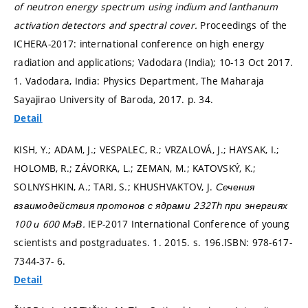
of neutron energy spectrum using indium and lanthanum
activation detectors and spectral cover.
Proceedings of the
ICHERA-2017: international conference on high energy
radiation and applications; Vadodara (India); 10-13 Oct 2017.
1. Vadodara, India: Physics Department, The Maharaja
Sayajirao University of Baroda, 2017.
p. 34.
Detail
KISH, Y.; ADAM, J.; VESPALEC, R.; VRZALOVÁ, J.; HAYSAK, I.;
HOLOMB, R.; ZÁVORKA, L.; ZEMAN, M.; KATOVSKÝ, K.;
SOLNYSHKIN, A.; TARI, S.; KHUSHVAKTOV, J.
Сечения
взаимодействия протонов с ядрами 232Th при энергиях
100 и 600 МэВ.
IEP-2017 International Conference of young
scientists and postgraduates. 1. 2015.
s. 196.
ISBN: 978-617-
7344-37- 6.
Detail