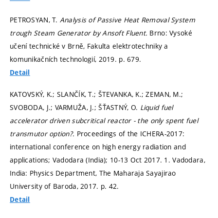
PETROSYAN, T.
Analysis of Passive Heat Removal System
trough Steam Generator by Ansoft Fluent.
Brno: Vysoké
učení technické v Brně, Fakulta elektrotechniky a
komunikačních technologií, 2019.
p. 679.
Detail
KATOVSKÝ, K.; SLANČÍK, T.; ŠTEVANKA, K.; ZEMAN, M.;
SVOBODA, J.; VARMUŽA, J.; ŠŤASTNÝ, O.
Liquid fuel
accelerator driven subcritical reactor - the only spent fuel
transmutor option?.
Proceedings of the ICHERA-2017:
international conference on high energy radiation and
applications; Vadodara (India); 10-13 Oct 2017. 1. Vadodara,
India: Physics Department, The Maharaja Sayajirao
University of Baroda, 2017.
p. 42.
Detail