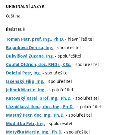
ORIGINÁLNÍ JAZYK
čeština
ŘEŠITELÉ
- hlavní řešitel
Toman Petr, prof. Ing., Ph.D.
- spoluřešitel
Bajánková Denisa, Ing.
- spoluřešitel
Bukvišová Zuzana, Ing.
- spoluřešitel
Coufal Oldřich, doc. RNDr., CSc.
- spoluřešitel
Doležal Petr, Ing.
- spoluřešitel
Jasenský Filip, Ing.
- spoluřešitel
Jelínek Martin, Ing.
- spoluřešitel
Katovský Karel, prof. Ing., Ph.D.
- spoluřešitel
Lázničková Ilona, doc. Ing., Ph.D.
- spoluřešitel
Mastný Petr, doc. Ing., Ph.D.
- spoluřešitel
Modlitba Petr, Ing.
- spoluřešitel
Motyčka Martin, Ing., Ph.D.