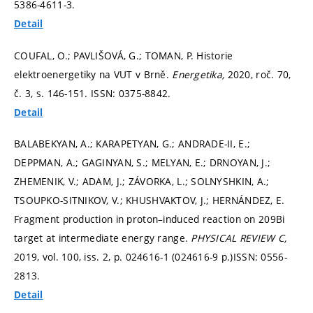
5386-4611-3.
Detail
COUFAL, O.; PAVLIŠOVÁ, G.; TOMAN, P. Historie
elektroenergetiky na VUT v Brně.
Energetika,
2020, roč. 70,
č. 3,
s. 146-151.
ISSN: 0375-8842.
Detail
BALABEKYAN, A.; KARAPETYAN, G.; ANDRADE-II, E.;
DEPPMAN, A.; GAGINYAN, S.; MELYAN, E.; DRNOYAN, J.;
ZHEMENIK, V.; ADAM, J.; ZÁVORKA, L.; SOLNYSHKIN, A.;
TSOUPKO-SITNIKOV, V.; KHUSHVAKTOV, J.; HERNÁNDEZ, E.
Fragment production in proton–induced reaction on 209Bi
target at intermediate energy range.
PHYSICAL REVIEW C,
2019, vol. 100, iss. 2,
p. 024616-1 (024616-9 p.)
ISSN: 0556-
2813.
Detail