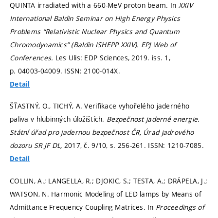
QUINTA irradiated with a 660-MeV proton beam. In
XXIV
International Baldin Seminar on High Energy Physics
Problems “Relativistic Nuclear Physics and Quantum
Chromodynamics” (Baldin ISHEPP XXIV).
EPJ Web of
Conferences.
Les Ulis: EDP Sciences, 2019. iss. 1,
p. 04003-04009.
ISSN: 2100-014X.
Detail
ŠŤASTNÝ, O., TICHÝ, A. Verifikace vyhořelého jaderného
paliva v hlubinných úložištích.
Bezpečnost jaderné energie.
Státní úřad pro jadernou bezpečnost ČR, Úrad jadrového
dozoru SR JF DL,
2017, č. 9/10,
s. 256-261.
ISSN: 1210-7085.
Detail
COLLIN, A.; LANGELLA, R.; DJOKIC, S.; TESTA, A.; DRÁPELA, J.;
WATSON, N. Harmonic Modeling of LED lamps by Means of
Admittance Frequency Coupling Matrices. In
Proceedings of