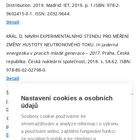
Distribution. 2019. Madrid: IET, 2019.
p. 1.
ISBN: 978-2-
9602415-0-1. ISSN: 2032-9644.
Detail
KRÁL, D. NÁVRH EXPERIMENTÁLNÍHO STENDU PRO MĚŘENÍ
ZMĚNY HUSTOTY NEUTRONOVÉHO TOKU. In
Jaderná
energetika v pracích mladé generace – 2017.
Praha, Česká
republika: Česká nukleární společnost, 2018.
s. 58-62.
ISBN:
978-80-02-02798-0.
Detail
ŠTĚPÁNEK, J.; ŠKODA, J.; KRBAL, M.; MOTYČKA, M.; NEKVAPIL,
Nastavení cookies a osobních
J. Measurement of Photobiogical Safety for LEDs with
údajů
Different Spectra. In
Proceedings of the 2018 VII. Lighting
Soubory cookie používáme ke
Conference of the Visegrad Countries (Lumen V4).
2018.
shromažďování a analýze informací o výkonu
p. 137-141.
ISBN: 978-1-5386-7923-4.
a používání webu, zajištění fungování funkcí
Detail
ze sociálních médií a ke zlepšení a