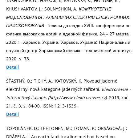
TAKHTASIEV, O.; HAYSAK, I.; KATOVSKÝ, K.; HOLOMB, R.;
KHUSHVAKTOV, J.; SOLNYSHKIN, A.
КОМП‘ЮТЕРНЕ
МОДЕЛЮВАННЯ ГАЛЬМІВНИХ СПЕКТРІВ ЕЛЕКТРОННИХ
ПРИСКОРЮВАЧІВ.
Тезисы докладов XVIII. конференции по
физике высоких энергий и ядерной физике, 24 – 27 марта
2020 г., Харьков, Україна. Харьков, Україна: Национальный
научный центр Харьковский физико - технический институт,
2020.
s. 78.
Detail
ŠŤASTNÝ, O.; TICHÝ, A.; KATOVSKÝ, K. Plovoucí jaderné
elektrárny: nová kategorie jaderných zařízení.
Elektrorevue -
Internetový časopis (http://www.elektrorevue.cz),
2019, roč.
21, č. 3,
s. 84-90.
ISSN: 1213-1539.
Detail
TOPOLÁNEK, D.; LEHTONEN, M.; TOMAN, P.; ORSÁGOVÁ, J.;
DRÁPELA, J. An earth fault location method based on