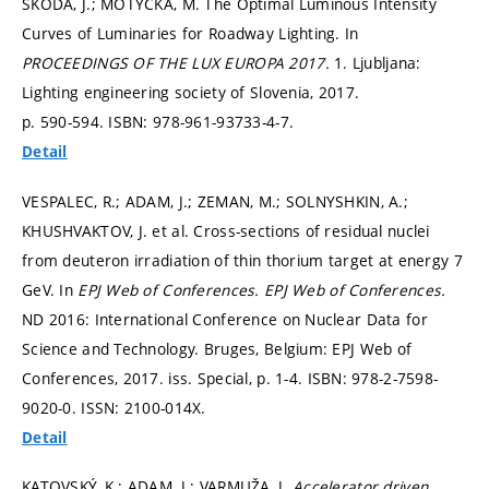
ŠKODA, J.; MOTYČKA, M. The Optimal Luminous Intensity
Curves of Luminaries for Roadway Lighting. In
PROCEEDINGS OF THE LUX EUROPA 2017.
1. Ljubljana:
Lighting engineering society of Slovenia, 2017.
p. 590-594.
ISBN: 978-961-93733-4-7.
Detail
VESPALEC, R.; ADAM, J.; ZEMAN, M.; SOLNYSHKIN, A.;
KHUSHVAKTOV, J. et al. Cross-sections of residual nuclei
from deuteron irradiation of thin thorium target at energy 7
GeV. In
EPJ Web of Conferences.
EPJ Web of Conferences.
ND 2016: International Conference on Nuclear Data for
Science and Technology. Bruges, Belgium: EPJ Web of
Conferences, 2017. iss. Special,
p. 1-4.
ISBN: 978-2-7598-
9020-0. ISSN: 2100-014X.
Detail
KATOVSKÝ, K.; ADAM, J.; VARMUŽA, J.
Accelerator driven