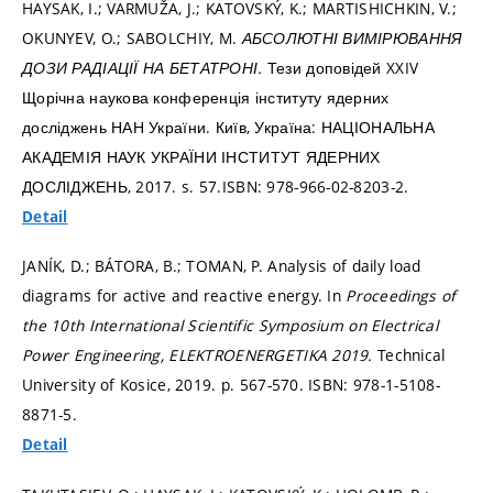
HAYSAK, I.; VARMUŽA, J.; KATOVSKÝ, K.; MARTISHICHKIN, V.;
OKUNYEV, O.; SABOLCHIY, M.
АБСОЛЮТНІ ВИМІРЮВАННЯ
ДОЗИ РАДІАЦІЇ НА БЕТАТРОНІ.
Тези доповідей XXIV
Щорічна наукова конференція інституту ядерних
досліджень НАН України. Київ, Україна: НАЦІОНАЛЬНА
АКАДЕМІЯ НАУК УКРАЇНИ ІНСТИТУТ ЯДЕРНИХ
ДОСЛІДЖЕНЬ, 2017.
s. 57.
ISBN: 978-966-02-8203-2.
Detail
JANÍK, D.; BÁTORA, B.; TOMAN, P. Analysis of daily load
diagrams for active and reactive energy. In
Proceedings of
the 10th International Scientific Symposium on Electrical
Power Engineering, ELEKTROENERGETIKA 2019.
Technical
University of Kosice, 2019.
p. 567-570.
ISBN: 978-1-5108-
8871-5.
Detail