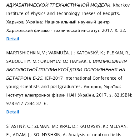
АДИАБАТИЧЕСКОЙ ТРЕХЧАСТИЧНОЙ МОДЕЛИ.
Kharkov
Institute of Physics and Technology Theses of Reoprts.
Харьков, Україна: Национальный научный центр
Харьковский физико - технический институт, 2017.
s. 32.
Detail
MARTISHICHKIN, V.; VARMUŽA, J.; KATOVSKÝ, K.; PLEKAN, R.;
SABOLCHIY, M.; OKUNYEV, O.; HAYSAK, I.
ВИМІРЮВАННЯ
АБСОЛЮТНОЇ ПОГЛИНУТОЇ ДОЗИ ОПРОМІНЕННЯ НА
БЕТАТРОНІ Б-25.
IEP-2017 International Conference of
young scientists and postgraduates. Ужгород, Україна:
Інститут електронної фізики НАН України, 2017.
s. 82.
ISBN:
978-617-7344-37- 6.
Detail
ŠŤASTNÝ, O.; ZEMAN, M.; KRÁL, D.; KATOVSKÝ, K.; MELYAN,
E.; ADAM, J.; SOLNYSHKIN, A. Analysis of neutron fields