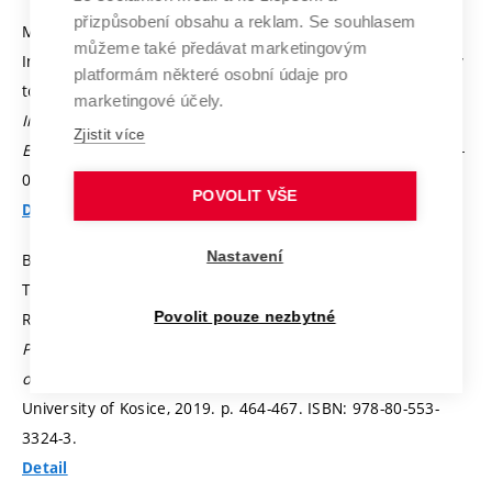
přizpůsobení obsahu a reklam. Se souhlasem
MOTYČKA, M.; ŠKODA, J.; ŠTĚPÁNEK, J. The Calibration of
můžeme také předávat marketingovým
Integrating Sphere with spectroradiometer with Traceability
platformám některé osobní údaje pro
to Goniophotometer. In
Proccedings of the 2018 19th
marketingové účely.
International Scientific Conference on Electric Power
Zjistit více
Engineering (EPE).
2018.
p. 486-490.
ISBN: 978-1-5386-4612-
0.
POVOLIT VŠE
Detail
Nastavení
BUKVIŠOVÁ, Z.; WANNOUS, K.; TOMAN, P.; ORSÁGOVÁ, J.;
TOPOLÁNEK, D.; DE PAULA ALVES, P.H. The Influence of
Ripple Control Signal on Protection Relay Operation. In
Povolit pouze nezbytné
Proceedings of the 10th International Scientific Symposium
on Electrical Power Engineering.
Stará Lesná: Technical
University of Kosice, 2019.
p. 464-467.
ISBN: 978-80-553-
3324-3.
Detail