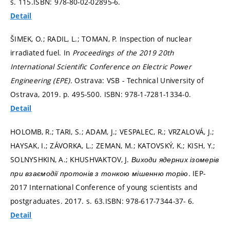
s. 115.
ISBN: 978-80-02-02895-6.
Detail
ŠIMEK, O.; RADIL, L.; TOMAN, P. Inspection of nuclear
irradiated fuel. In
Proceedings of the 2019 20th
International Scientific Conference on Electric Power
Engineering (EPE).
Ostrava: VSB - Technical University of
Ostrava, 2019.
p. 495-500.
ISBN: 978-1-7281-1334-0.
Detail
HOLOMB, R.; TARI, S.; ADAM, J.; VESPALEC, R.; VRZALOVÁ, J.;
HAYSAK, I.; ZÁVORKA, L.; ZEMAN, M.; KATOVSKÝ, K.; KISH, Y.;
SOLNYSHKIN, A.; KHUSHVAKTOV, J.
Виходи ядерних ізомерів
при взаємодії протонів з тонкою мішенню торію.
IEP-
2017 International Conference of young scientists and
postgraduates. 2017.
s. 63.
ISBN: 978-617-7344-37- 6.
Detail