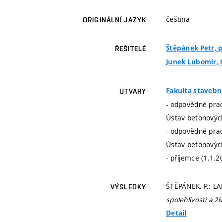
čeština
ORIGINÁLNÍ JAZYK
Štěpánek Petr, pr
ŘEŠITELÉ
Junek Lubomír, I
Fakulta stavebn
ÚTVARY
- odpovědné prac
Ústav betonovýc
- odpovědné prac
Ústav betonovýc
- příjemce (1.1.2
ŠTĚPÁNEK, P.; LA
VÝSLEDKY
spolehlivosti a 
Detail