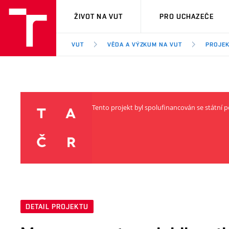
VUT
ŽIVOT NA VUT
PRO UCHAZEČE
VUT
VĚDA A VÝZKUM NA VUT
PROJE
Tento projekt byl spolufinancován se státn
DETAIL PROJEKTU