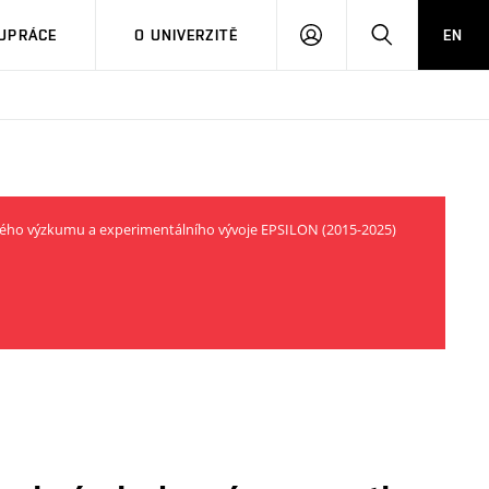
PŘIHLÁSIT
HLEDAT
UPRÁCE
O UNIVERZITĚ
EN
SE
ného výzkumu a experimentálního vývoje EPSILON (2015-2025)