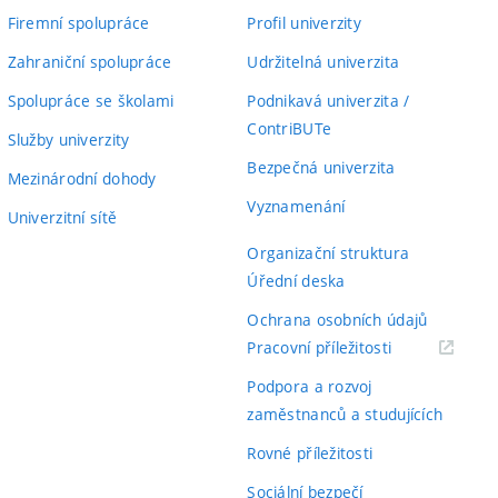
Firemní spolupráce
Profil univerzity
Zahraniční spolupráce
Udržitelná univerzita
Spolupráce se školami
Podnikavá univerzita /
ContriBUTe
Služby univerzity
Bezpečná univerzita
Mezinárodní dohody
Vyznamenání
Univerzitní sítě
Organizační struktura
Úřední deska
Ochrana osobních údajů
(externí
Pracovní příležitosti
odkaz)
Podpora a rozvoj
zaměstnanců a studujících
Rovné příležitosti
Sociální bezpečí