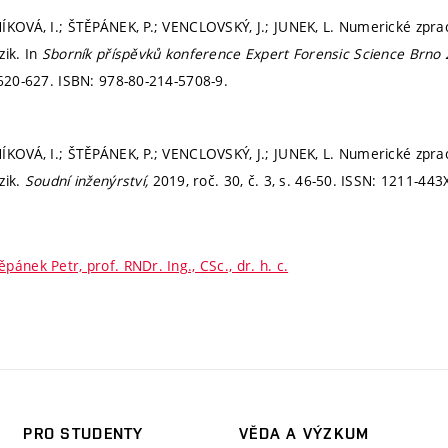
ÍKOVÁ, I.; ŠTĚPÁNEK, P.; VENCLOVSKÝ, J.; JUNEK, L. Numerické zpra
zik. In
Sborník příspěvků konference Expert Forensic Science Brno
 620-627.
ISBN: 978-80-214-5708-9.
ÍKOVÁ, I.; ŠTĚPÁNEK, P.; VENCLOVSKÝ, J.; JUNEK, L. Numerické zpra
zik.
Soudní inženýrství,
2019, roč. 30, č. 3,
s. 46-50.
ISSN: 1211-443
ěpánek Petr, prof. RNDr. Ing., CSc., dr. h. c.
PRO STUDENTY
VĚDA A VÝZKUM