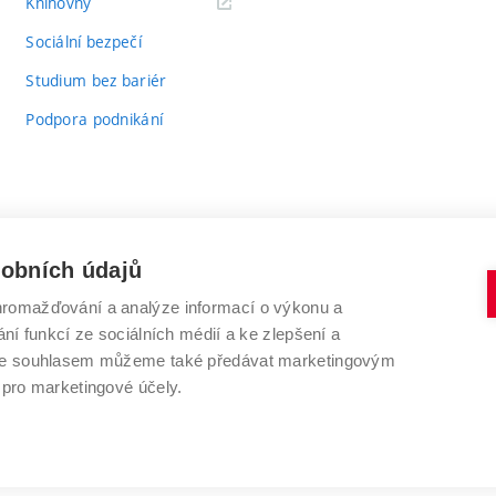
(externí
Knihovny
odkaz)
Sociální bezpečí
Studium bez bariér
Podpora podnikání
sobních údajů
romažďování a analýze informací o výkonu a
VYSOKÉ UČENÍ TECHNICKÉ V BRNĚ
ní funkcí ze sociálních médií a ke zlepšení a
Antonínská 548/1
www.vut.cz
 Se souhlasem můžeme také předávat marketingovým
602 00 Brno
vut@vutbr.cz
 pro marketingové účely.