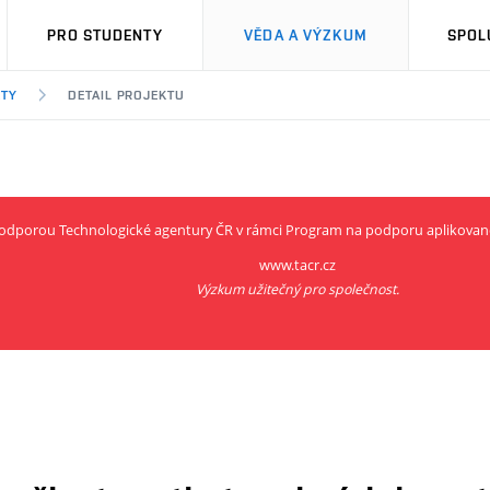
PRO STUDENTY
VĚDA A VÝZKUM
SPOL
KTY
DETAIL PROJEKTU
í podporou Technologické agentury ČR v rámci Program na podporu aplikova
www.tacr.cz
Výzkum užitečný pro společnost.