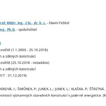
- hlavní řešitel
of. RNDr. Ing., CSc., dr. h. c.
- spoluřešitel
ng., Ph.D.
í
oviště (1.1.2000 - 25.10.2018)
h a zděných konstrukcí
oviště (25.10.2018 - nezadáno)
h a zděných konstrukcí
017 - 31.12.2019)
NÍKOVÁ, I.; ŠIMŮNEK, P.; JUNEK, L.; JUNEK, L.; KLAŠKA, P.; ŠŤÁSTNÁ, 
životnosti významných stavebních konstrukcí v jaderné energetice
. (