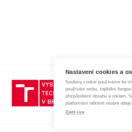
Nastavení cookies a o
Soubory cookie používáme ke sh
Vysoké
používání webu, zajištění fungová
učení
přizpůsobení obsahu a reklam.
technické
platformám některé osobní údaje
v
Brně
Zjistit více