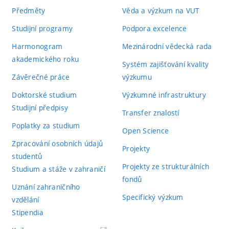
Předměty
Věda a výzkum na VUT
Studijní programy
Podpora excelence
Harmonogram
Mezinárodní vědecká rada
akademického roku
Systém zajišťování kvality
Závěrečné práce
výzkumu
Doktorské studium
Výzkumné infrastruktury
Studijní předpisy
Transfer znalostí
Poplatky za studium
Open Science
Zpracování osobních údajů
Projekty
studentů
Projekty ze strukturálních
Studium a stáže v zahraničí
fondů
Uznání zahraničního
Specifický výzkum
vzdělání
Stipendia