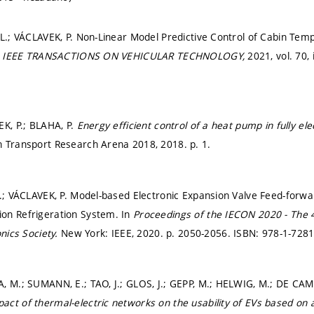
 L.; VÁCLAVEK, P. Non-Linear Model Predictive Control of Cabin Tempe
.
IEEE TRANSACTIONS ON VEHICULAR TECHNOLOGY,
2021, vol. 70, 
EK, P.; BLAHA, P.
Energy efficient control of a heat pump in fully ele
n Transport Research Arena 2018, 2018.
p. 1.
F.; VÁCLAVEK, P. Model-based Electronic Expansion Valve Feed-forwa
on Refrigeration System. In
Proceedings of the IECON 2020 - The 
onics Society.
New York: IEEE, 2020.
p. 2050-2056.
ISBN: 978-1-7281
, M.; SUMANN, E.; TAO, J.; GLOS, J.; GEPP, M.; HELWIG, M.; DE CA
act of thermal-electric networks on the usability of EVs based on 