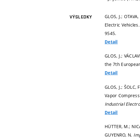
GLOS, J.; OTAVA,
VÝSLEDKY
Electric Vehicles
9545.
Detail
GLOS, J.; VÁCLAV
the 7th Europea
Detail
GLOS, J.; ŠOLC, 
Vapor Compressi
Industrial Electr
Detail
HÜTTER, M.; NICA
GUYENRO, N.
Imp