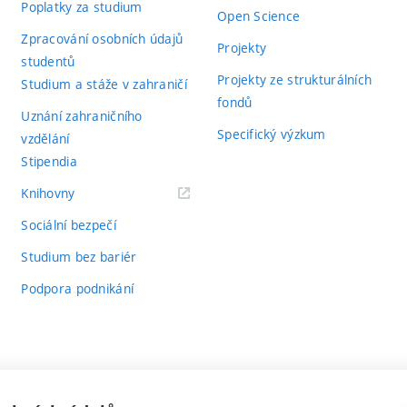
Poplatky za studium
Open Science
Zpracování osobních údajů
Projekty
studentů
Projekty ze strukturálních
Studium a stáže v zahraničí
fondů
Uznání zahraničního
Specifický výzkum
vzdělání
Stipendia
(externí
Knihovny
odkaz)
Sociální bezpečí
Studium bez bariér
Podpora podnikání