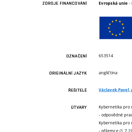
-
Evropská unie
ZDROJE FINANCOVÁNÍ
653514
OZNAČENÍ
angličtina
ORIGINÁLNÍ JAZYK
Václavek Pavel, p
ŘEŠITELÉ
Kybernetika pro 
ÚTVARY
- odpovědné prac
Kybernetika pro 
- příjemce (1.7.