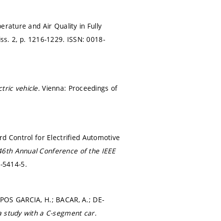
rature and Air Quality in Fully
iss. 2,
p. 1216-1229.
ISSN: 0018-
ctric vehicle.
Vienna: Proceedings of
rd Control for Electrified Automotive
46th Annual Conference of the IEEE
-5414-5.
MPOS GARCIA, H.; BACAR, A.; DE-
a study with a C-segment car.