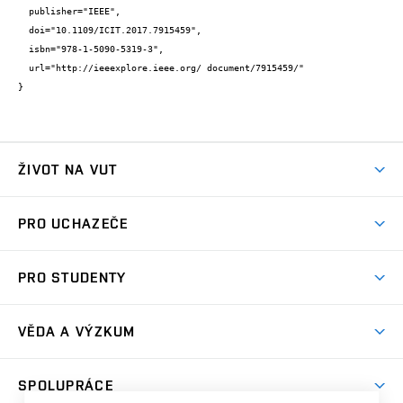
  publisher="IEEE",

  doi="10.1109/ICIT.2017.7915459",

  isbn="978-1-5090-5319-3",

  url="http://ieeexplore.ieee.org/ document/7915459/"

}
ŽIVOT NA VUT
Atmosféra VUT
PRO UCHAZEČE
Prostory školy
Proč na VUT
Koleje
PRO STUDENTY
Studijní programy
Stravování
Předměty
Studijní předpisy
Studium a stáže v zahraničí
Stipendia
Dny otevřených dveří
VĚDA A VÝZKUM
Sport na VUT
(externí
Studijní programy
Poplatky za studium
Uznání zahraničního vzdělání
Knihovny
Aktivity pro juniory
Studentský život
odkaz)
Věda a výzkum na VUT
Harmonogram akademického roku
Zpracování osobních údajů studentů
Sociální bezpečí
SPOLUPRÁCE
Celoživotní vzdělávání
Brno
Podpora excelence