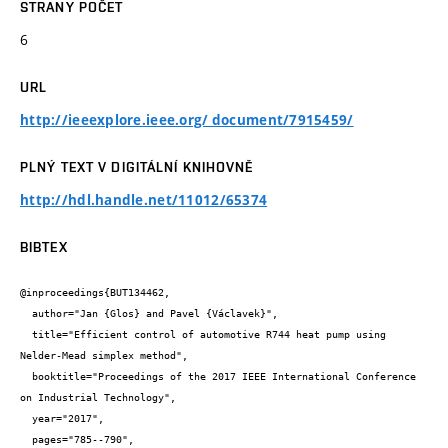
STRANY POČET
6
URL
http://ieeexplore.ieee.org/ document/7915459/
PLNÝ TEXT V DIGITÁLNÍ KNIHOVNĚ
http://hdl.handle.net/11012/65374
BIBTEX
@inproceedings{BUT134462,

  author="Jan {Glos} and Pavel {Václavek}",

  title="Efficient control of automotive R744 heat pump using 
Nelder-Mead simplex method",

  booktitle="Proceedings of the 2017 IEEE International Conference 
on Industrial Technology",

  year="2017",

  pages="785--790",
