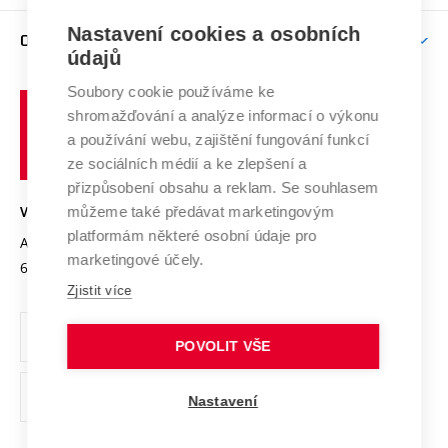
Závěrečné práce
Studium bez bariér
Zpracování osobních údajů uchazečů o studium
Firemní spolupráce
Nastavení cookies a osobních
Mezinárodní vědecká rada
O UNIVERZITĚ
Doktorské studium
Podpora podnikání
E-přihláška
údajů
Zahraniční spolupráce
Systém zajišťování kvality výzkumu
Profil univerzity
Soubory cookie používáme ke
Spolupráce se školami
Vysoké
Výzkumné infrastruktury
shromažďování a analýze informací o výkonu
Udržitelná univerzita
učení
Služby univerzity
Transfer znalostí
a používání webu, zajištění fungování funkcí
technické
Podnikavá univerzita / ContriBUTe
Mezinárodní dohody
ze sociálních médií a ke zlepšení a
Open Science
v
Bezpečná univerzita
přizpůsobení obsahu a reklam. Se souhlasem
Univerzitní sítě
Brně
Projekty
můžeme také předávat marketingovým
VYSOKÉ UČENÍ TECHNICKÉ V BRNĚ
Vyznamenání
platformám některé osobní údaje pro
Projekty ze strukturálních fondů
Antonínská 548/1
www.vut.cz
marketingové účely.
Organizační struktura
602 00 Brno
vut@vutbr.cz
Specifický výzkum
Zjistit více
Úřední deska
Ochrana osobních údajů
POVOLIT VŠE
(externí
Pracovní příležitosti
Nastavení
odkaz)
Podpora a rozvoj zaměstnanců a studujících