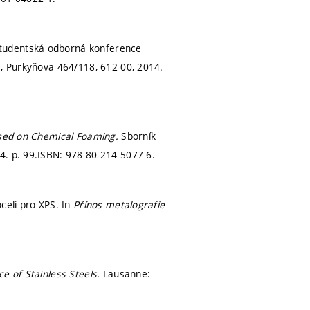
tudentská odborná konference
á, Purkyňova 464/118, 612 00, 2014.
ased on Chemical Foaming.
Sborník
14.
p. 99.
ISBN: 978-80-214-5077-6.
celi pro XPS. In
Přínos metalografie
e of Stainless Steels.
Lausanne: