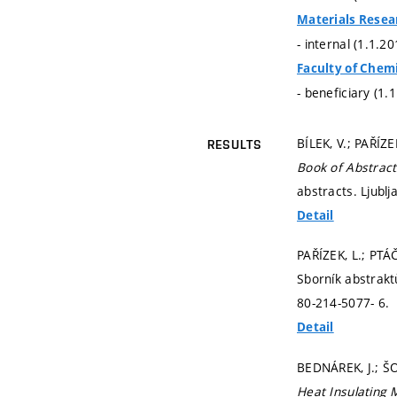
Materials Resea
- internal (1.1.2
Faculty of Chem
- beneficiary (1.
BÍLEK, V.; PAŘÍZE
RESULTS
Book of Abstrac
abstracts. Ljublj
Detail
PAŘÍZEK, L.; PTÁ
Sborník abstrakt
80-214-5077- 6.
Detail
BEDNÁREK, J.; Š
Heat Insulating