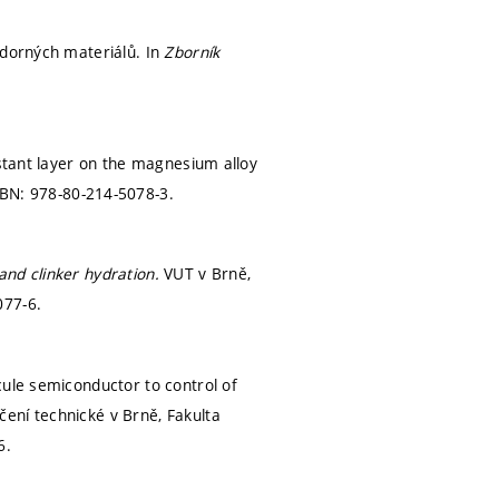
zdorných materiálů. In
Zborník
istant layer on the magnesium alloy
SBN: 978-80-214-5078-3.
and clinker hydration.
VUT v Brně,
077-6.
cule semiconductor to control of
čení technické v Brně, Fakulta
6.