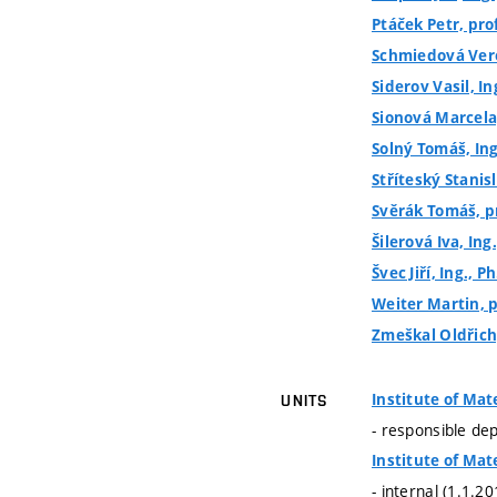
Ptáček Petr, prof
Schmiedová Veron
Siderov Vasil, In
Sionová Marcela,
Solný Tomáš, Ing
Stříteský Stanisl
Svěrák Tomáš, pr
Šilerová Iva, Ing.
Švec Jiří, Ing., Ph
Weiter Martin, pr
Zmeškal Oldřich, 
Institute of Mat
UNITS
- responsible de
Institute of Mat
- internal (1.1.2