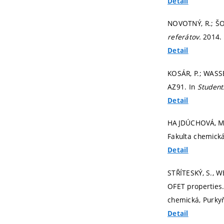
Detail
NOVOTNÝ, R.; ŠOU
referátov.
2014.
Detail
KOSÁR, P.; WASSE
AZ91. In
Student
Detail
HAJDÚCHOVÁ, M.;
Fakulta chemick
Detail
STŘÍTESKÝ, S., W
OFET properties
chemická, Purky
Detail