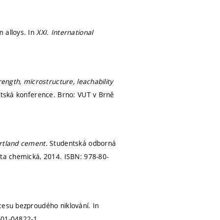
 alloys. In
XXI. International
ength, microstructure, leachability
ntská konference. Brno: VUT v Brně
ortland cement.
Studentská odborná
lta chemická, 2014. ISBN: 978-80-
cesu bezproudého niklování. In
-01-04822-1.