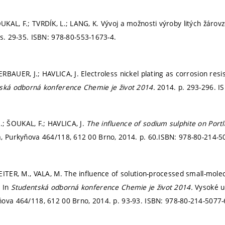
KAL, F.; TVRDÍK, L.; LANG, K. Vývoj a možnosti výroby litých žárov
s. 29-35.
ISBN: 978-80-553-1673-4.
RBAUER, J.; HAVLICA, J. Electroless nickel plating as corrosion res
ská odborná konference Chemie je život 2014.
2014.
p. 293-296.
I
 ŠOUKAL, F.; HAVLICA, J.
The influence of sodium sulphite on Portl
á, Purkyňova 464/118, 612 00 Brno, 2014.
p. 60.
ISBN: 978-80-214-5
EITER, M., VALA, M. The influence of solution-processed small-mole
. In
Studentská odborná konference Chemie je život 2014.
Vysoké u
ňova 464/118, 612 00 Brno, 2014.
p. 93-93.
ISBN: 978-80-214-5077-