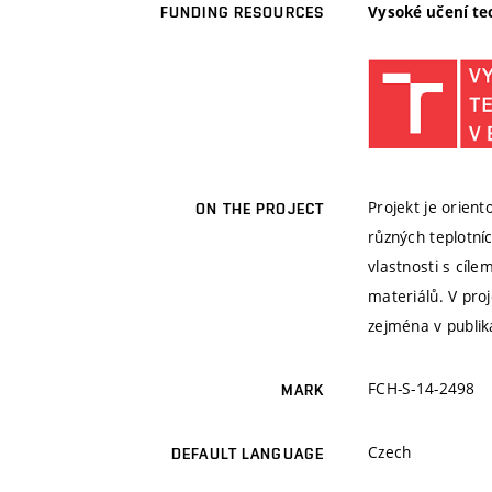
Vysoké učení te
FUNDING RESOURCES
Projekt je orien
ON THE PROJECT
různých teplotní
vlastnosti s cíl
materiálů. V pro
zejména v publika
FCH-S-14-2498
MARK
Czech
DEFAULT LANGUAGE