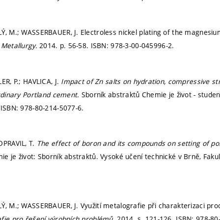
Ý, M.; WASSERBAUER, J. Electroless nickel plating of the magnesium
 Metallurgy.
2014.
p. 56-58.
ISBN: 978-3-00-045996-2.
ER, P.; HAVLICA, J.
Impact of Zn salts on hydration, compressive str
ordinary Portland cement.
Sborník abstraktů Chemie je život - stude
.
ISBN: 978-80-214-5077-6.
OPRAVIL, T.
The effect of boron and its compounds on setting of p
e je život: Sborník abstraktů. Vysoké učení technické v Brně, Faku
Ý, M.; WASSERBAUER, J. Využití metalografie při charakterizaci pro
fie pro řešení výrobních problémů.
2014.
s. 121-126.
ISBN: 978-80