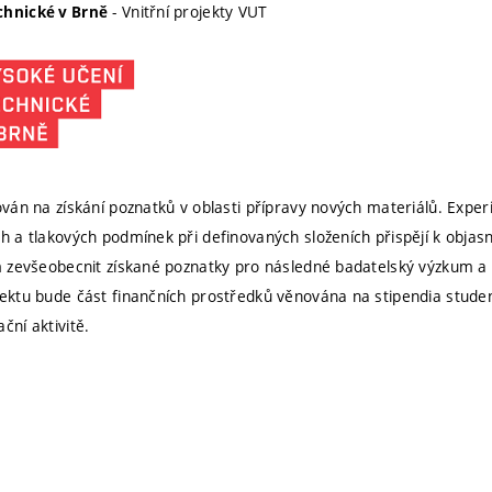
- Vnitřní projekty VUT
chnické v Brně
tován na získání poznatků v oblasti přípravy nových materiálů. Exper
ch a tlakových podmínek při definovaných složeních přispějí k objas
em zevšeobecnit získané poznatky pro následné badatelský výzkum a 
jektu bude část finančních prostředků věnována na stipendia student
ční aktivitě.