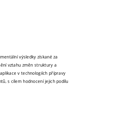
imentální výsledky získané za
nění vztahu změn struktury a
aplikace v technologiích přípravy
ů, s cílem hodnocení jejich podílu