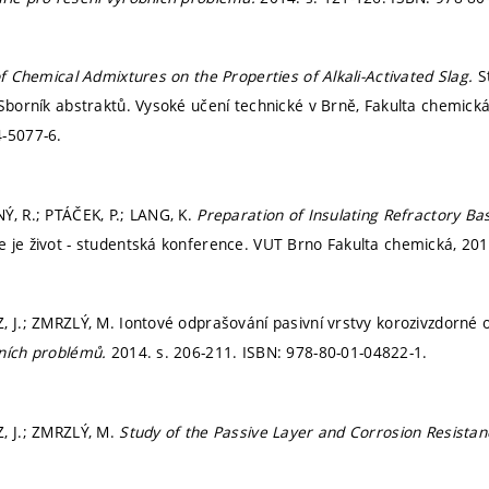
of Chemical Admixtures on the Properties of Alkali-Activated Slag.
S
 Sborník abstraktů. Vysoké učení technické v Brně, Fakulta chemick
4-5077-6.
Ý, R.; PTÁČEK, P.; LANG, K.
Preparation of Insulating Refractory B
 je život - studentská konference. VUT Brno Fakulta chemická, 20
, J.; ZMRZLÝ, M. Iontové odprašování pasivní vrstvy korozivzdorné o
bních problémů.
2014.
s. 206-211.
ISBN: 978-80-01-04822-1.
, J.; ZMRZLÝ, M.
Study of the Passive Layer and Corrosion Resistanc