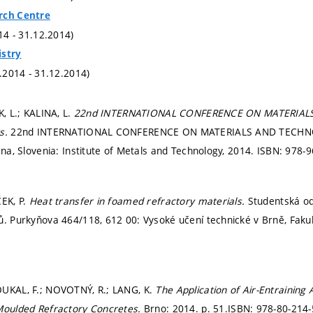
rch Centre
014 - 31.12.2014)
istry
1.2014 - 31.12.2014)
K, L.; KALINA, L.
22nd INTERNATIONAL CONFERENCE ON MATERIAL
ts.
22nd INTERNATIONAL CONFERENCE ON MATERIALS AND TECHNO
ana, Slovenia: Institute of Metals and Technology, 2014. ISBN: 978-
ČEK, P.
Heat transfer in foamed refractory materials.
Studentská od
ů. Purkyňova 464/118, 612 00: Vysoké učení technické v Brně, Fakul
OUKAL, F.; NOVOTNÝ, R.; LANG, K.
The Application of Air-Entraining
 Moulded Refractory Concretes.
Brno: 2014.
p. 51.
ISBN: 978-80-214-