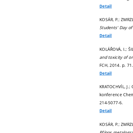
Detail
KOSÁR, P.; ZMRZL
Students' Day of
Detail
KOLÁŘOVÁ, I.; ŠIL
and toxicity of 
FCH, 2014.
p. 71
Detail
KRATOCHVÍL, J.; 
konference Chemi
214-5077-6.
Detail
KOSÁR, P.; ZMRZL
Přínos metalogra