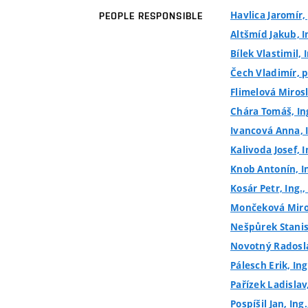
Havlica Jaromír, 
PEOPLE RESPONSIBLE
Altšmíd Jakub, I
Bílek Vlastimil, 
Čech Vladimír, p
Flimelová Mirosl
Chára Tomáš, In
Ivancová Anna, 
Kalivoda Josef, I
Knob Antonín, In
Kosár Petr, Ing.,
Mončeková Miros
Nešpůrek Stanisl
Novotný Radoslav
Pálesch Erik, Ing
Pařízek Ladislav,
Pospíšil Jan, Ing.