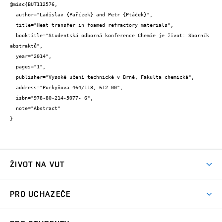
@misc{BUT112576,

  author="Ladislav {Pařízek} and Petr {Ptáček}",

  title="Heat transfer in foamed refractory materials",

  booktitle="Studentská odborná konference Chemie je život: Sborník 
abstraktů",

  year="2014",

  pages="1",

  publisher="Vysoké učení technické v Brně, Fakulta chemická",

  address="Purkyňova 464/118, 612 00",

  isbn="978-80-214-5077- 6",

  note="Abstract"

}
ŽIVOT NA VUT
Atmosféra VUT
PRO UCHAZEČE
Prostory školy
Proč na VUT
Koleje