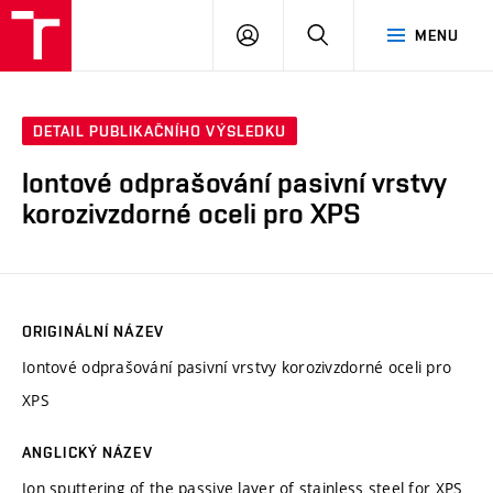
VUT
PŘIHLÁSIT
HLEDAT
MENU
SE
DETAIL PUBLIKAČNÍHO VÝSLEDKU
Iontové odprašování pasivní vrstvy
korozivzdorné oceli pro XPS
ORIGINÁLNÍ NÁZEV
Iontové odprašování pasivní vrstvy korozivzdorné oceli pro
XPS
ANGLICKÝ NÁZEV
Ion sputtering of the passive layer of stainless steel for XPS