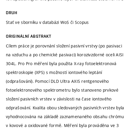
DRUH
Stať ve sborníku v databázi WoS či Scopus
ORIGINÁLNÍ ABSTRAKT
Cílem práce je porovnání složení pasivní vrstvy (po pasivaci
na vzduchu a po chemické pasivaci) korozivzdorné oceli AISI
304L. Pro Pro měření byla použita X-ray fotoelektronová
spektroskopie (XPS) s možností iontového leptání
(odprašování). Pomocí DLD Ultra AXIS rentgenového
fotoelektronového spektrometru bylo stanoveno prvkové
složení pasivních vrstev v závislosti na čase iontového
odprašování. Kvalita obou sledovaných pasivních vrstev byla
vyhodnocována na základě zaznamenaného obsahu chrómu
v kovové a oxidované formě. Měření byla prováděna ve 3