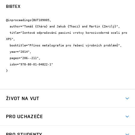
BIBTEX
@inproceedings{BUT109005,

  author="Tomáš {Chára} and Jakub {Tkacz} and Martin {Zmrzlý}",

  title="Iontové odprašování pasivní vrstvy korozivzdorné oceli pro 
XPS",

  booktitle="Přínos metalografie pro řešení výrobních problémů",

  year="2014",

  pages="206--211",

  isbn="978-80-01-04822-1"

}
ŽIVOT NA VUT
Atmosféra VUT
PRO UCHAZEČE
Prostory školy
Proč na VUT
Koleje
PRO STUDENTY