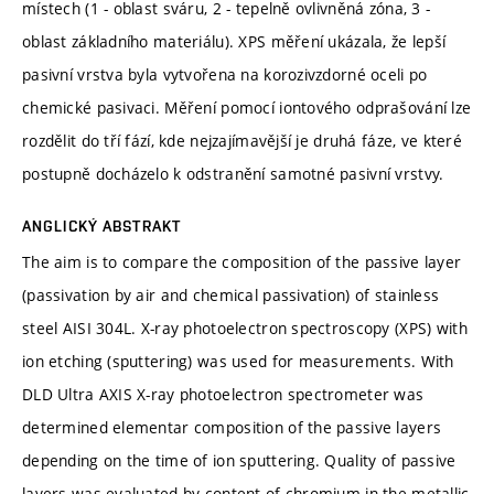
místech (1 - oblast sváru, 2 - tepelně ovlivněná zóna, 3 -
oblast základního materiálu). XPS měření ukázala, že lepší
pasivní vrstva byla vytvořena na korozivzdorné oceli po
chemické pasivaci. Měření pomocí iontového odprašování lze
rozdělit do tří fází, kde nejzajímavější je druhá fáze, ve které
postupně docházelo k odstranění samotné pasivní vrstvy.
ANGLICKÝ ABSTRAKT
The aim is to compare the composition of the passive layer
(passivation by air and chemical passivation) of stainless
steel AISI 304L. X-ray photoelectron spectroscopy (XPS) with
ion etching (sputtering) was used for measurements. With
DLD Ultra AXIS X-ray photoelectron spectrometer was
determined elementar composition of the passive layers
depending on the time of ion sputtering. Quality of passive
layers was evaluated by content of chromium in the metallic