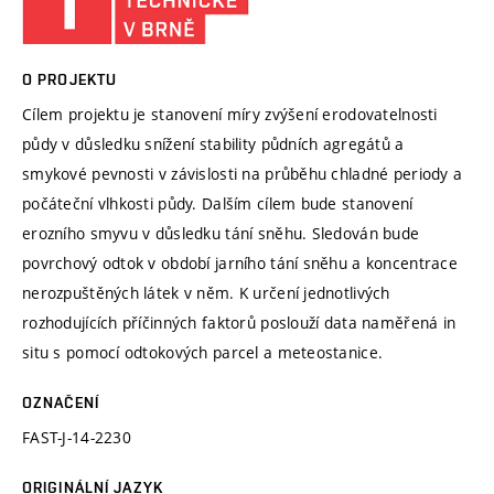
O PROJEKTU
Cílem projektu je stanovení míry zvýšení erodovatelnosti
půdy v důsledku snížení stability půdních agregátů a
smykové pevnosti v závislosti na průběhu chladné periody a
počáteční vlhkosti půdy. Dalším cílem bude stanovení
erozního smyvu v důsledku tání sněhu. Sledován bude
povrchový odtok v období jarního tání sněhu a koncentrace
nerozpuštěných látek v něm. K určení jednotlivých
rozhodujících příčinných faktorů poslouží data naměřená in
situ s pomocí odtokových parcel a meteostanice.
OZNAČENÍ
FAST-J-14-2230
ORIGINÁLNÍ JAZYK