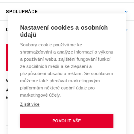
Aktivity pro juniory
Studentský život
odkaz)
Věda a výzkum na VUT
Harmonogram akademického roku
Zpracování osobních údajů studentů
Sociální bezpečí
SPOLUPRÁCE
Celoživotní vzdělávání
Brno
Podpora excelence
Závěrečné práce
Studium bez bariér
Zpracování osobních údajů uchazečů o studium
Firemní spolupráce
Nastavení cookies a osobních
Mezinárodní vědecká rada
O UNIVERZITĚ
Doktorské studium
Podpora podnikání
E-přihláška
údajů
Zahraniční spolupráce
Systém zajišťování kvality výzkumu
Profil univerzity
Soubory cookie používáme ke
Spolupráce se školami
Vysoké
Výzkumné infrastruktury
shromažďování a analýze informací o výkonu
Udržitelná univerzita
učení
Služby univerzity
Transfer znalostí
a používání webu, zajištění fungování funkcí
technické
Podnikavá univerzita / ContriBUTe
Mezinárodní dohody
ze sociálních médií a ke zlepšení a
Open Science
v
Bezpečná univerzita
přizpůsobení obsahu a reklam. Se souhlasem
Univerzitní sítě
Brně
Projekty
můžeme také předávat marketingovým
VYSOKÉ UČENÍ TECHNICKÉ V BRNĚ
Vyznamenání
platformám některé osobní údaje pro
Projekty ze strukturálních fondů
Antonínská 548/1
www.vut.cz
marketingové účely.
Organizační struktura
602 00 Brno
vut@vutbr.cz
Specifický výzkum
Zjistit více
Úřední deska
Ochrana osobních údajů
POVOLIT VŠE
(externí