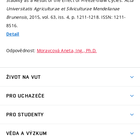
Stability as a Result of the Effect of Freeze-thaw Cycles.
Acta
Universitatis Agriculturae et Silviculturae Mendelianae
Brunensis,
2015, vol. 63, iss. 4,
p. 1211-1218.
ISSN: 1211-
8516.
Detail
Odpovědnost:
Moravcová Aneta, Ing., Ph.D.
ŽIVOT NA VUT
Atmosféra VUT
PRO UCHAZEČE
Prostory školy
Proč na VUT
Koleje
PRO STUDENTY
Studijní programy
Stravování
Předměty
Studijní předpisy
Studium a stáže v zahraničí
Stipendia
Dny otevřených dveří
VĚDA A VÝZKUM
Sport na VUT
(externí
Studijní programy
Poplatky za studium
Uznání zahraničního vzdělání
Knihovny