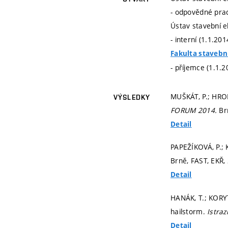
- odpovědné prac
Ústav stavební e
- interní (1.1.20
Fakulta stavebn
- příjemce (1.1.2
MUŠKÁT, P.; HR
VÝSLEDKY
FORUM 2014.
Br
Detail
PAPEŽÍKOVÁ, P.; 
Brně, FAST, EKŘ,
Detail
HANÁK, T.; KORYT
hailstorm.
Istraz
Detail