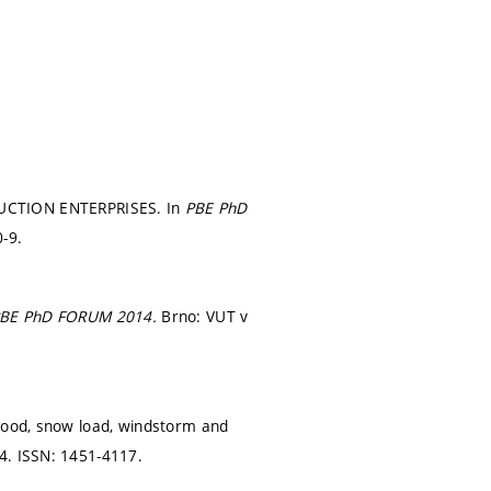
UCTION ENTERPRISES. In
PBE PhD
-9.
BE PhD FORUM 2014.
Brno: VUT v
flood, snow load, windstorm and
44.
ISSN: 1451-4117.