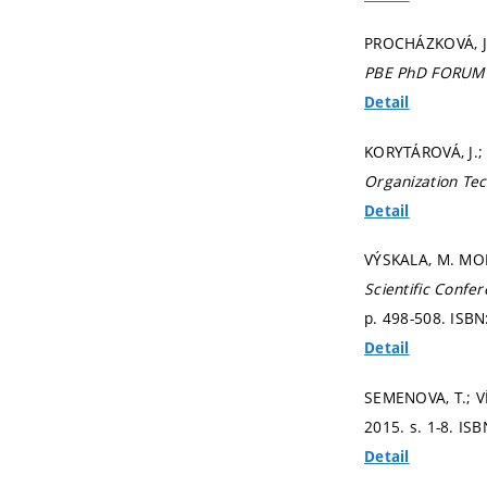
PROCHÁZKOVÁ, J
PBE PhD FORUM
Detail
KORYTÁROVÁ, J.; 
Organization Te
Detail
VÝSKALA, M. MO
Scientific Confe
p. 498-508.
ISBN
Detail
SEMENOVA, T.; 
2015.
s. 1-8.
ISB
Detail