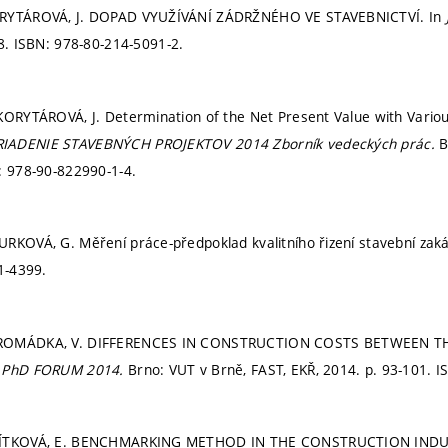
ORYTÁROVÁ, J. DOPAD VYUŽÍVÁNÍ ZÁDRŽNÉHO VE STAVEBNICTVÍ. In
-8.
ISBN: 978-80-214-5091-2.
KORYTÁROVÁ, J. Determination of the Net Present Value with Variou
IADENIE STAVEBNÝCH PROJEKTOV 2014 Zborník vedeckých prác.
B
: 978-90-822990-1-4.
RKOVÁ, G. Měření práce-předpoklad kvalitního řizení stavební zak
1-4399.
ROMÁDKA, V. DIFFERENCES IN CONSTRUCTION COSTS BETWEEN T
 PhD FORUM 2014.
Brno: VUT v Brně, FAST, EKŘ, 2014.
p. 93-101.
I
VÍTKOVÁ, E. BENCHMARKING METHOD IN THE CONSTRUCTION INDU