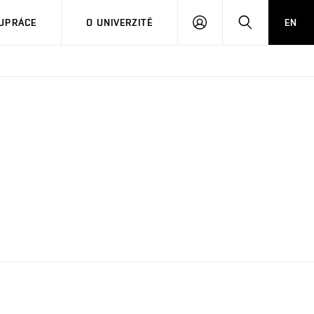
PŘIHLÁSIT
HLEDAT
UPRÁCE
O UNIVERZITĚ
EN
SE