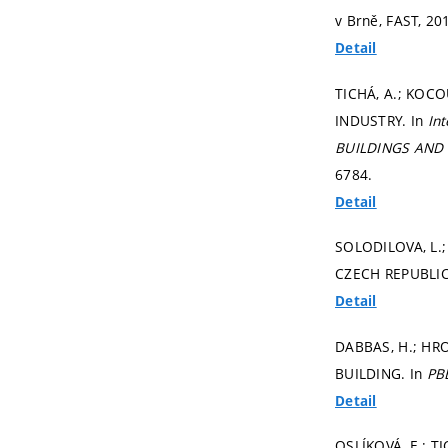
v Brně, FAST, 20
Detail
TICHÁ, A.; KOC
INDUSTRY. In
In
BUILDINGS AND
6784.
Detail
SOLODILOVA, L.
CZECH REPUBLIC
Detail
DABBAS, H.; HR
BUILDING. In
PB
Detail
OSLÍKOVÁ, E.; 