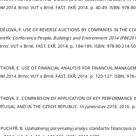
UM 2014.
Brno: VUT v Brně, FAST. EKŘ, 2014.
p. 40-49.
ISBN: 978-80
EDĚLOVÁ, P. USE OF REVERSE AUCTIONS BY COMPANIES IN THE C
ientific Conference People, Buildings and Environment 2014 (PBE20
Brno: VUT v Brně, FAST, EKŘ, 2014.
p. 184-189.
ISBN: 978-80-214-50
VÍTKOVÁ, E. USE OF FINANCIAL ANALYSIS FOR FINANCIAL MANA
UM 2014.
Brno: VUT v Brně, FAST, EKŘ, 2014.
p. 120-127.
ISBN: 978-
VÍTKOVÁ, E. COMPARISON OF APPLICATION OF KEY PERFORMANCE
RTUGAL AND IN THE CZECH REPUBLIC. In
Juniorstav 2016.
2016.
p.
PUCHÝŘ, B. Uzahalnenyj poryvnalnyj analys standartiv financovoi zv