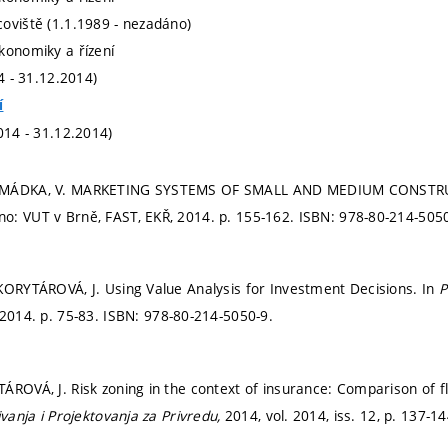
oviště (1.1.1989 - nezadáno)
konomiky a řízení
14 - 31.12.2014)
í
014 - 31.12.2014)
OMÁDKA, V. MARKETING SYSTEMS OF SMALL AND MEDIUM CONSTR
no: VUT v Brně, FAST, EKŘ, 2014.
p. 155-162.
ISBN: 978-80-214-5050
KORYTÁROVÁ, J. Using Value Analysis for Investment Decisions. In
P
 2014.
p. 75-83.
ISBN: 978-80-214-5050-9.
ÁROVÁ, J. Risk zoning in the context of insurance: Comparison of 
ivanja i Projektovanja za Privredu,
2014, vol. 2014, iss. 12,
p. 137-1