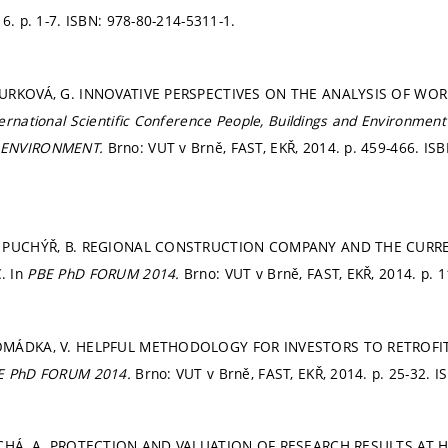
16.
p. 1-7.
ISBN: 978-80-214-5311-1.
OURKOVÁ, G. INNOVATIVE PERSPECTIVES ON THE ANALYSIS OF WO
ternational Scientific Conference People, Buildings and Environmen
 ENVIRONMENT.
Brno: VUT v Brně, FAST, EKŘ, 2014.
p. 459-466.
ISB
; PUCHÝŘ, B. REGIONAL CONSTRUCTION COMPANY AND THE CURR
. In
PBE PhD FORUM 2014.
Brno: VUT v Brně, FAST, EKŘ, 2014.
p. 
OMÁDKA, V. HELPFUL METHODOLOGY FOR INVESTORS TO RETROFI
E PhD FORUM 2014.
Brno: VUT v Brně, FAST, EKŘ, 2014.
p. 25-32.
I
TICHÁ, A. PROTECTION AND VALUATION OF RESEARCH RESULTS AT 