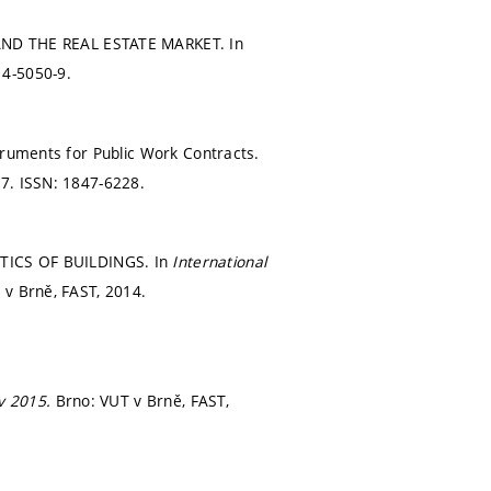
ND THE REAL ESTATE MARKET. In
14-5050-9.
truments for Public Work Contracts.
57.
ISSN: 1847-6228.
ICS OF BUILDINGS. In
International
 v Brně, FAST, 2014.
av 2015.
Brno: VUT v Brně, FAST,