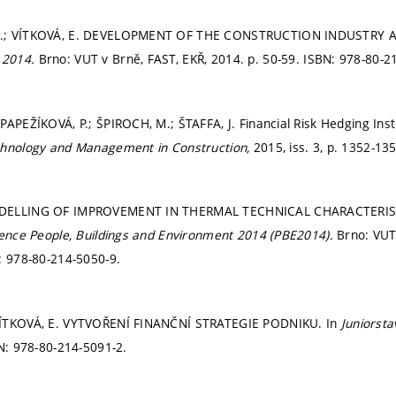
.; VÍTKOVÁ, E. DEVELOPMENT OF THE CONSTRUCTION INDUSTRY A
 2014.
Brno: VUT v Brně, FAST, EKŘ, 2014.
p. 50-59.
ISBN: 978-80-2
PAPEŽÍKOVÁ, P.; ŠPIROCH, M.; ŠTAFFA, J. Financial Risk Hedging Ins
chnology and Management in Construction,
2015, iss. 3,
p. 1352-13
DELLING OF IMPROVEMENT IN THERMAL TECHNICAL CHARACTERIST
rence People, Buildings and Environment 2014 (PBE2014).
Brno: VUT
: 978-80-214-5050-9.
VÍTKOVÁ, E. VYTVOŘENÍ FINANČNÍ STRATEGIE PODNIKU. In
Juniorst
N: 978-80-214-5091-2.