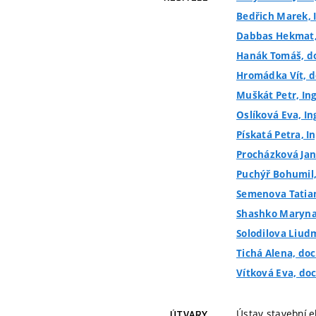
Bedřich Marek, 
Dabbas Hekmat,
Hanák Tomáš, doc
Hromádka Vít, do
Muškát Petr, Ing
Oslíková Eva, In
Pískatá Petra, In
Procházková Jana
Puchýř Bohumil, 
Semenova Tatiana
Shashko Maryna,
Solodilova Liudm
Tichá Alena, doc.
Vítková Eva, doc.
Ústav stavební e
ÚTVARY