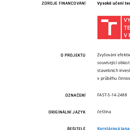
Vysoké učení te
ZDROJE FINANCOVÁNÍ
Zvyšování efekti
O PROJEKTU
související oblas
stavebních invest
v průběhu činnos
FAST-S-14-2488
OZNAČENÍ
čeština
ORIGINÁLNÍ JAZYK
Korytárová Jana, 
ŘEŠITELÉ