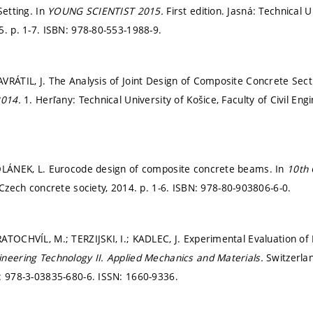
Setting. In
YOUNG SCIENTIST 2015.
First edition. Jasná: Technical U
15.
p. 1-7.
ISBN: 978-80-553-1988-9.
VRÁTIL, J. The Analysis of Joint Design of Composite Concrete Sect
2014.
1. Herľany: Technical University of Košice, Faculty of Civil En
VOLÁNEK, L. Eurocode design of composite concrete beams. In
10th 
: Czech concrete society, 2014.
p. 1-6.
ISBN: 978-80-903806-6-0.
ATOCHVÍL, M.; TERZIJSKI, I.; KADLEC, J. Experimental Evaluation of 
neering Technology II.
Applied Mechanics and Materials.
Switzerlan
: 978-3-03835-680-6. ISSN: 1660-9336.