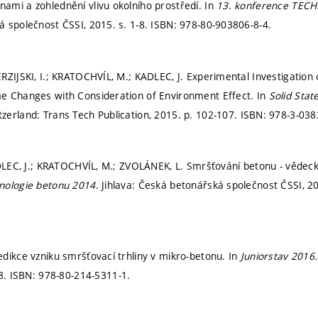
mi a zohlednění vlivu okolního prostředí. In
13. konference TE
á společnost ČSSI, 2015.
s. 1-8.
ISBN: 978-80-903806-8-4.
RZIJSKI, I.; KRATOCHVÍL, M.; KADLEC, J. Experimental Investigation 
e Changes with Consideration of Environment Effect. In
Solid Sta
tzerland: Trans Tech Publication, 2015.
p. 102-107.
ISBN: 978-3-038
ADLEC, J.; KRATOCHVÍL, M.; ZVOLÁNEK, L. Smršťování betonu - vědeck
nologie betonu 2014.
Jihlava: Česká betonářská společnost ČSSI, 2
dikce vzniku smršťovací trhliny v mikro-betonu. In
Juniorstav 2016
-8.
ISBN: 978-80-214-5311-1.