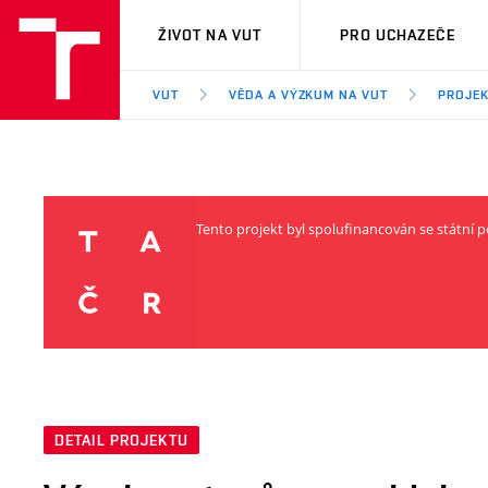
VUT
ŽIVOT NA VUT
PRO UCHAZEČE
VUT
VĚDA A VÝZKUM NA VUT
PROJE
Tento projekt byl spolufinancován se státn
DETAIL PROJEKTU