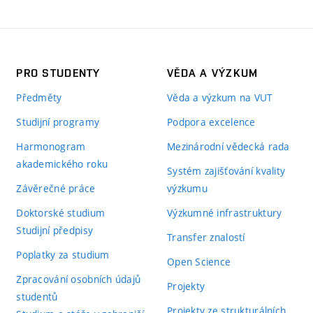
PRO STUDENTY
VĚDA A VÝZKUM
Předměty
Věda a výzkum na VUT
Studijní programy
Podpora excelence
Harmonogram
Mezinárodní vědecká rada
akademického roku
Systém zajišťování kvality
Závěrečné práce
výzkumu
Doktorské studium
Výzkumné infrastruktury
Studijní předpisy
Transfer znalostí
Poplatky za studium
Open Science
Zpracování osobních údajů
Projekty
studentů
Projekty ze strukturálních