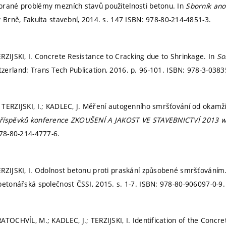
brané problémy mezních stavů použitelnosti betonu. In
Sborník ano
v Brně, Fakulta stavební, 2014.
s. 147
ISBN: 978-80-214-4851-3.
RZIJSKI, I. Concrete Resistance to Cracking due to Shrinkage. In
So
tzerland: Trans Tech Publication, 2016.
p. 96-101.
ISBN: 978-3-0383
TERZIJSKI, I.; KADLEC, J. Měření autogenního smršťování od okamži
říspěvků konference ZKOUŠENÍ A JAKOST VE STAVEBNICTVÍ 2013 w
78-80-214-4777-6.
RZIJSKI, I. Odolnost betonu proti praskání způsobené smršťováním
betonářská společnost ČSSI, 2015.
s. 1-7.
ISBN: 978-80-906097-0-9.
ATOCHVÍL, M.; KADLEC, J.; TERZIJSKI, I. Identification of the Concre