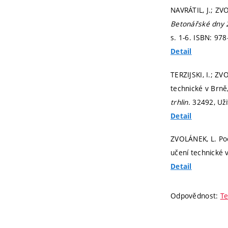
NAVRÁTIL, J.; Z
Betonářské dny 
s. 1-6.
ISBN: 978
Detail
TERZIJSKI, I.; ZV
technické v Brně
trhlin
. 32492, Uži
Detail
ZVOLÁNEK, L. Poč
učení technické 
Detail
Odpovědnost:
Te