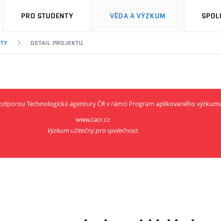
PRO STUDENTY
VĚDA A VÝZKUM
SPOL
KTY
DETAIL PROJEKTU
í podporou Technologické agentury ČR v rámci Program aplikovaného výzkum
www.tacr.cz
Výzkum užitečný pro společnost.