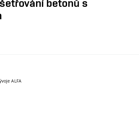
ošetřování betonů s
n
ývoje ALFA