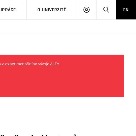
PŘIHLÁSIT
HLEDAT
UPRÁCE
O UNIVERZITĚ
EN
SE
u a experimentálního vývoje ALFA