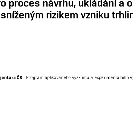
ro proces návrhu, ukládání a 
íženým rizikem vzniku trhli
- Program aplikovaného výzkumu a experimentálního v
gentura ČR