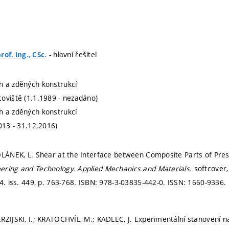
- hlavní řešitel
prof. Ing., CSc.
h a zděných konstrukcí
oviště (1.1.1989 - nezadáno)
h a zděných konstrukcí
013 - 31.12.2016)
OLÁNEK, L. Shear at the Interface between Composite Parts of Pres
ering and Technology.
Applied Mechanics and Materials.
softcover,
4. iss. 449,
p. 763-768.
ISBN: 978-3-03835-442-0. ISSN: 1660-9336.
RZIJSKI, I.; KRATOCHVÍL, M.; KADLEC, J. Experimentální stanovení 