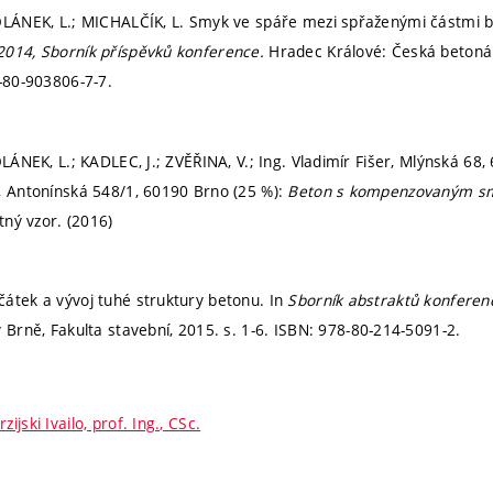
VOLÁNEK, L.; MICHALČÍK, L. Smyk ve spáře mezi spřaženými částmi 
2014, Sborník příspěvků konference.
Hradec Králové: Česká betoná
-80-903806-7-7.
OLÁNEK, L.; KADLEC, J.; ZVĚŘINA, V.; Ing. Vladimír Fišer, Mlýnská 68
, Antonínská 548/1, 60190 Brno (25 %):
Beton s kompenzovaným s
tný vzor. (2016)
átek a vývoj tuhé struktury betonu. In
Sborník abstraktů konferen
v Brně, Fakulta stavební, 2015.
s. 1-6.
ISBN: 978-80-214-5091-2.
rzijski Ivailo, prof. Ing., CSc.