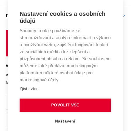
Brno
Podpora excelence
Závěrečné práce
Studium bez bariér
Zpracování osobních údajů uchazečů o studium
Firemní spolupráce
Nastavení cookies a osobních
Mezinárodní vědecká rada
O UNIVERZITĚ
Doktorské studium
Podpora podnikání
E-přihláška
údajů
Zahraniční spolupráce
Systém zajišťování kvality výzkumu
Profil univerzity
Soubory cookie používáme ke
Spolupráce se školami
Vysoké
Výzkumné infrastruktury
shromažďování a analýze informací o výkonu
Udržitelná univerzita
učení
Služby univerzity
Transfer znalostí
a používání webu, zajištění fungování funkcí
technické
Podnikavá univerzita / ContriBUTe
Mezinárodní dohody
ze sociálních médií a ke zlepšení a
Open Science
v
Bezpečná univerzita
přizpůsobení obsahu a reklam. Se souhlasem
Univerzitní sítě
Brně
Projekty
můžeme také předávat marketingovým
VYSOKÉ UČENÍ TECHNICKÉ V BRNĚ
Vyznamenání
platformám některé osobní údaje pro
Projekty ze strukturálních fondů
Antonínská 548/1
www.vut.cz
marketingové účely.
Organizační struktura
602 00 Brno
vut@vutbr.cz
Specifický výzkum
Zjistit více
Úřední deska
Ochrana osobních údajů
POVOLIT VŠE
(externí
Pracovní příležitosti
Nastavení
odkaz)
Podpora a rozvoj zaměstnanců a studujících