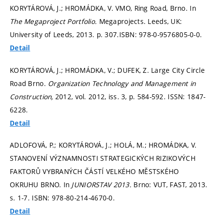
KORYTÁROVÁ, J.; HROMÁDKA, V. VMO, Ring Road, Brno. In
The Megaproject Portfolio.
Megaprojects. Leeds, UK:
University of Leeds, 2013.
p. 307.
ISBN: 978-0-9576805-0-0.
Detail
KORYTÁROVÁ, J.; HROMÁDKA, V.; DUFEK, Z. Large City Circle
Road Brno.
Organization Technology and Management in
Construction,
2012, vol. 2012, iss. 3,
p. 584-592.
ISSN: 1847-
6228.
Detail
ADLOFOVÁ, P.; KORYTÁROVÁ, J.; HOLÁ, M.; HROMÁDKA, V.
STANOVENÍ VÝZNAMNOSTI STRATEGICKÝCH RIZIKOVÝCH
FAKTORŮ VYBRANÝCH ČÁSTÍ VELKÉHO MĚSTSKÉHO
OKRUHU BRNO. In
JUNIORSTAV 2013.
Brno: VUT, FAST, 2013.
s. 1-7.
ISBN: 978-80-214-4670-0.
Detail