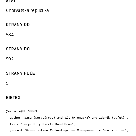
STÁT
Chorvatská republika
STRANY OD
584
STRANY DO
592
STRANY POČET
9
BIBTEX
@article{BUT98869,

  author="Jana {Korytárová} and Vít {Hromádka} and Zdeněk {Dufek}",

  title="Large City Circle Road Brno",

  journal="Organization Technology and Management in Construction",
