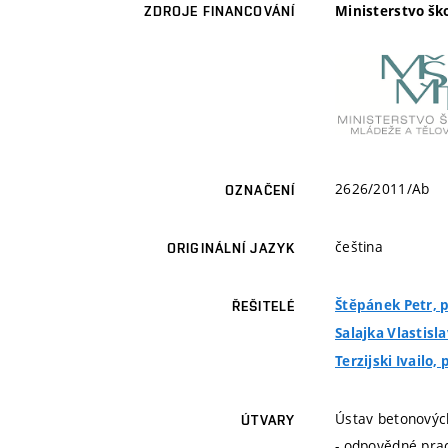
Ministerstvo šk
ZDROJE FINANCOVÁNÍ
2626/2011/Ab
OZNAČENÍ
čeština
ORIGINÁLNÍ JAZYK
Štěpánek Petr, pr
ŘEŠITELÉ
Salajka Vlastisla
Terzijski Ivailo, 
Ústav betonovýc
ÚTVARY
- odpovědné prac