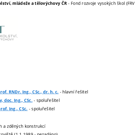
- Fond rozvoje vysokých škol (FRV
olství, mládeže a tělovýchovy ČR
- hlavní řešitel
of. RNDr. Ing., CSc., dr. h. c.
- spoluřešitel
v, doc. Ing., CSc.
- spoluřešitel
prof. Ing., CSc.
h a zděných konstrukcí
oviště (1.1.1989 - nezadáno)