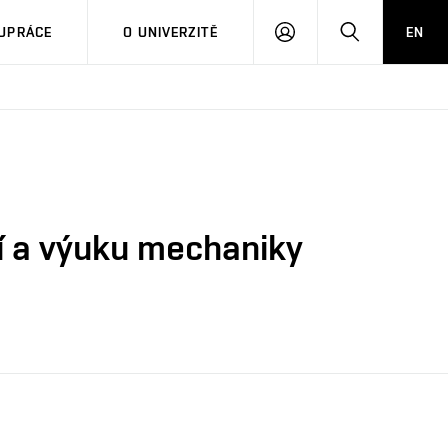
PŘIHLÁSIT
HLEDAT
UPRÁCE
O UNIVERZITĚ
EN
SE
í a výuku mechaniky