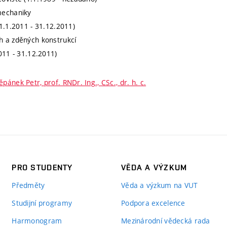
mechaniky
(1.1.2011 - 31.12.2011)
h a zděných konstrukcí
011 - 31.12.2011)
ěpánek Petr, prof. RNDr. Ing., CSc., dr. h. c.
PRO STUDENTY
VĚDA A VÝZKUM
Předměty
Věda a výzkum na VUT
Studijní programy
Podpora excelence
Harmonogram
Mezinárodní vědecká rada