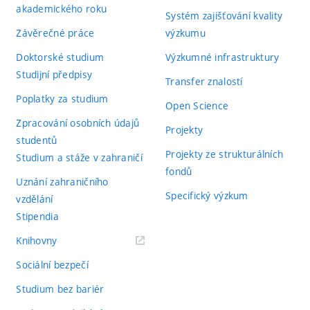
akademického roku
Systém zajišťování kvality
Závěrečné práce
výzkumu
Doktorské studium
Výzkumné infrastruktury
Studijní předpisy
Transfer znalostí
Poplatky za studium
Open Science
Zpracování osobních údajů
Projekty
studentů
Projekty ze strukturálních
Studium a stáže v zahraničí
fondů
Uznání zahraničního
Specifický výzkum
vzdělání
Stipendia
(externí
Knihovny
odkaz)
Sociální bezpečí
Studium bez bariér