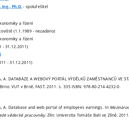
- spoluřešitel
 Ing., Ph.D.
konomiky a řízení
oviště (1.1.1989 - nezadáno)
konomiky a řízení
11 - 31.12.2011)
í
011 - 31.12.2011)
CHÁ, A. DATABÁZE A WEBOVÝ PORTÁL VÝDĚLKŮ ZAMĚSTNANCŮ VE ST
Brno: VUT v Brně, FAST, 2011.
s. 335
ISBN: 978-80-214-4232-0.
Á, A. Database and web portal of employees earnings. In
Mezinárod
adé vědecké pracovníky.
Zlín: Univerzita Tomáše Bati ve Zlíně, 2011