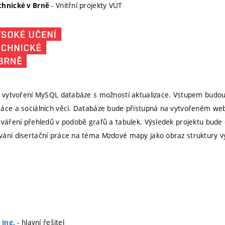
- Vnitřní projekty VUT
chnické v Brně
e vytvoření MySQL databáze s možností aktualizace. Vstupem budo
ráce a sociálních věcí. Databáze bude přístupná na vytvořeném we
tváření přehledů v podobě grafů a tabulek. Výsledek projektu bude
ání disertační práce na téma Mzdové mapy jako obraz struktury výd
- hlavní řešitel
 Ing.