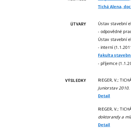
Tichá Alena, doc.
Ústav stavební e
ÚTVARY
- odpovědné prac
Ústav stavební e
- interní (1.1.20
Fakulta stavebn
- příjemce (1.1.2
RIEGER, V.; TI
VÝSLEDKY
Juniorstav 2010.
Detail
RIEGER, V.; TICH
doktorandy a ml
Detail