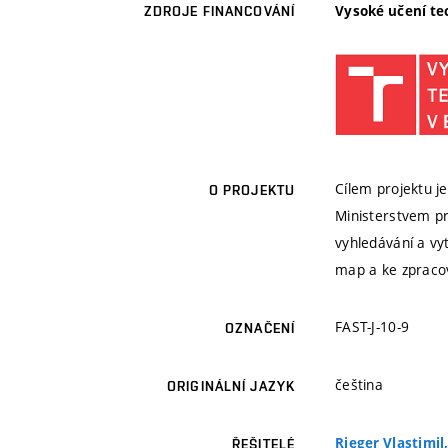
Vysoké učení te
ZDROJE FINANCOVÁNÍ
Cílem projektu j
O PROJEKTU
Ministerstvem p
vyhledávání a vy
map a ke zpracov
FAST-J-10-9
OZNAČENÍ
čeština
ORIGINÁLNÍ JAZYK
Rieger Vlastimil,
ŘEŠITELÉ