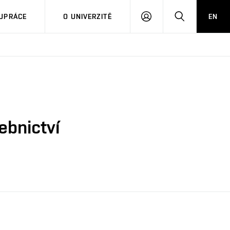
PŘIHLÁSIT
HLEDAT
UPRÁCE
O UNIVERZITĚ
EN
SE
ebnictví