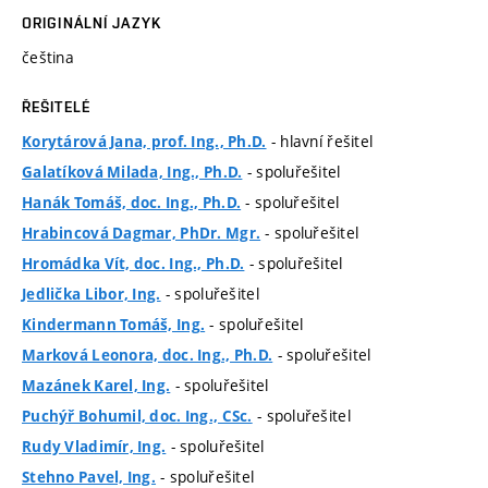
ORIGINÁLNÍ JAZYK
čeština
ŘEŠITELÉ
- hlavní řešitel
Korytárová Jana, prof. Ing., Ph.D.
- spoluřešitel
Galatíková Milada, Ing., Ph.D.
- spoluřešitel
Hanák Tomáš, doc. Ing., Ph.D.
- spoluřešitel
Hrabincová Dagmar, PhDr. Mgr.
- spoluřešitel
Hromádka Vít, doc. Ing., Ph.D.
- spoluřešitel
Jedlička Libor, Ing.
- spoluřešitel
Kindermann Tomáš, Ing.
- spoluřešitel
Marková Leonora, doc. Ing., Ph.D.
- spoluřešitel
Mazánek Karel, Ing.
- spoluřešitel
Puchýř Bohumil, doc. Ing., CSc.
- spoluřešitel
Rudy Vladimír, Ing.
- spoluřešitel
Stehno Pavel, Ing.