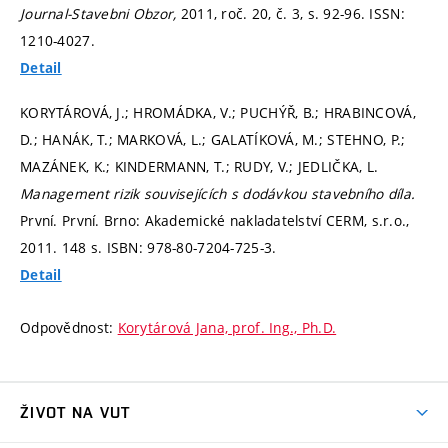
Journal-Stavebni Obzor,
2011, roč. 20, č. 3,
s. 92-96.
ISSN:
1210-4027.
Detail
KORYTÁROVÁ, J.; HROMÁDKA, V.; PUCHÝŘ, B.; HRABINCOVÁ,
D.; HANÁK, T.; MARKOVÁ, L.; GALATÍKOVÁ, M.; STEHNO, P.;
MAZÁNEK, K.; KINDERMANN, T.; RUDY, V.; JEDLIČKA, L.
Management rizik souvisejících s dodávkou stavebního díla.
První. První. Brno: Akademické nakladatelství CERM, s.r.o.,
2011. 148 s. ISBN: 978-80-7204-725-3.
Detail
Odpovědnost:
Korytárová Jana, prof. Ing., Ph.D.
ŽIVOT NA VUT