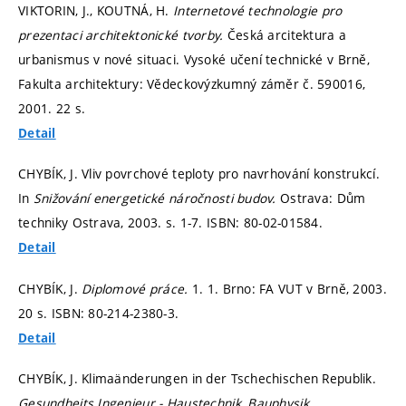
VIKTORIN, J., KOUTNÁ, H.
Internetové technologie pro
prezentaci architektonické tvorby.
Česká arcitektura a
urbanismus v nové situaci. Vysoké učení technické v Brně,
Fakulta architektury: Vědeckovýzkumný záměr č. 590016,
2001. 22 s.
Detail
CHYBÍK, J. Vliv povrchové teploty pro navrhování konstrukcí.
In
Snižování energetické náročnosti budov.
Ostrava: Dům
techniky Ostrava, 2003.
s. 1-7.
ISBN: 80-02-01584.
Detail
CHYBÍK, J.
Diplomové práce.
1. 1. Brno: FA VUT v Brně, 2003.
20 s. ISBN: 80-214-2380-3.
Detail
CHYBÍK, J. Klimaänderungen in der Tschechischen Republik.
Gesundheits Ingenieur - Haustechnik, Bauphysik,