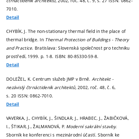
čtrnáctideník architektů,
2002, roč. 48, č. 9,
s. 27
ISSN: 0862-
7010.
Detail
CHYBÍK, J. The non-stationary thermal field in the place of
thermal bridge. In
Thermal Protection of Buildings - Theory
and Practice.
Bratislava: Slovenská společnost pro techniku
prostředí, 1999.
p. 1-8.
ISBN: 80-85330-59-8.
Detail
DOLEŽEL, K. Centrum služeb JMP v Brně.
Architekt -
nezávislý čtrnáctideník architektů,
2002, roč. 48, č. 6,
s. 20
ISSN: 0862-7010.
Detail
VAVERKA, J., CHYBÍK, J., ŠINDLAR, J., HRABEC, J., ŽABIČKOVÁ,
I., ŠTIKAR, J., ŽALMANOVÁ, P.
Moderní sakrální stavby.
Sborník ke konferenci s mezinárodní účastí. Sborník ke