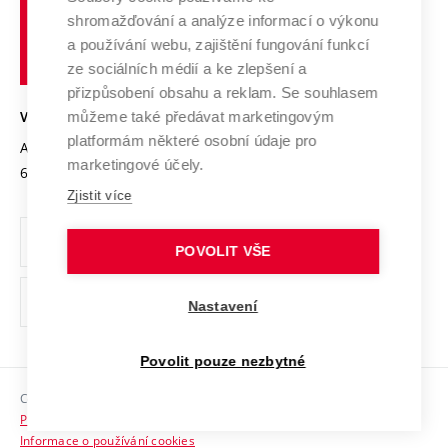
Vysoké
Výzkumné infrastruktury
shromažďování a analýze informací o výkonu
Udržitelná univerzita
učení
Služby univerzity
Transfer znalostí
a používání webu, zajištění fungování funkcí
technické
Podnikavá univerzita / ContriBUTe
Mezinárodní dohody
ze sociálních médií a ke zlepšení a
Open Science
v
Bezpečná univerzita
přizpůsobení obsahu a reklam. Se souhlasem
Univerzitní sítě
Brně
Projekty
můžeme také předávat marketingovým
VYSOKÉ UČENÍ TECHNICKÉ V BRNĚ
Vyznamenání
platformám některé osobní údaje pro
Projekty ze strukturálních fondů
Antonínská 548/1
www.vut.cz
marketingové účely.
Organizační struktura
602 00 Brno
vut@vutbr.cz
Specifický výzkum
Zjistit více
Úřední deska
Ochrana osobních údajů
POVOLIT VŠE
(externí
Pracovní příležitosti
Nastavení
odkaz)
Podpora a rozvoj zaměstnanců a studujících
Povolit pouze nezbytné
Rovné příležitosti
Copyright © 2026 VUT
Sociální bezpečí
Prohlášení o přístupnosti
HR Award
Informace o používání cookies