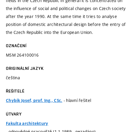
fields in the Czech Republic In general it is concentrated on
the influence of social and political changes on Czech society
after the year 1990. At the same time it tries to analyse
position of domestic architectural design before the entry of
the Czech Republic into the European Union.
OZNAČENÍ
MSM 264100016
ORIGINÁLNÍ JAZYK
čeština
ŘEŠITELÉ
- hlavní řešitel
Chybík Josef, prof. Ing., CSc.
ÚTVARY
Fakulta architektury
- odpovědné pracoviště (1.1.1989 - nezadáno)