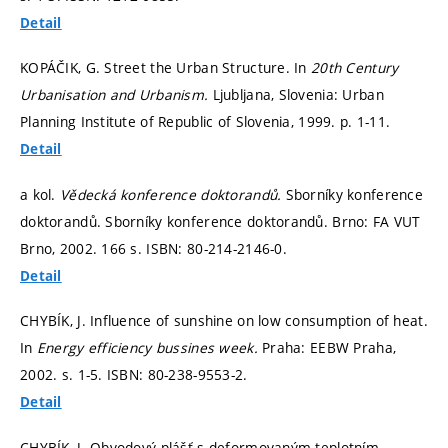
Detail
KOPÁČIK, G. Street the Urban Structure. In
20th Century
Urbanisation and Urbanism.
Ljubljana, Slovenia: Urban
Planning Institute of Republic of Slovenia, 1999.
p. 1-11.
Detail
a kol.
Vědecká konference doktorandů.
Sborníky konference
doktorandů. Sborníky konference doktorandů. Brno: FA VUT
Brno, 2002. 166 s. ISBN: 80-214-2146-0.
Detail
CHYBÍK, J. Influence of sunshine on low consumption of heat.
In
Energy efficiency bussines week.
Praha: EEBW Praha,
2002.
s. 1-5.
ISBN: 80-238-9553-2.
Detail
CHYBÍK, J. Obvodový plášť s deformovaným teplotním