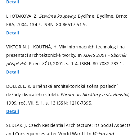
Detail
LHOTÁKOVÁ, Z.
Stavíme koupelny.
Bydlíme. Bydlíme. Brno:
ERA, 2004. 134 s. ISBN: 80-86517-51-9.
Detail
VIKTORIN, J., KOUTNÁ, H. Vliv informačních technologií na
prezentaci architektonické tvorby. In
RUFIS 2001 - Sborník
příspěvků.
Plzeň: ZČU, 2001.
s. 1-4.
ISBN: 80-7082-783-1.
Detail
DOLEŽEL, K. Brněnská architektonická scéna poslední
dekády dvacátého století.
Fórum architektury a stavitelství,
1999, roč. VII, č. 1,
s. 13
ISSN: 1210-7395.
Detail
SEDLÁK, J. Czech Residential Architecture: Its Social Aspects
and Consequences after World War II. In
Vision and