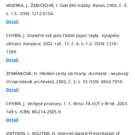
VAVERKA, J., ŽABIČKOVÁ, I. Sakrální stavby.
Beton,
2003, č. 3,
s. 1-5.
ISSN: 1212-0154.
Detail
CHYBÍK, J. Sluneční svit jako činitel úspor tepla.
Vytápění,
větrání, instalace,
2002, roč. 11, č. 4,
s. 1-2.
ISSN: 1210-
1389.
Detail
ZEMÁNKOVÁ, H. Hledání cesty záchrany.
Architekt - nezávislý
čtrnáctideník architektů,
2002, č. 2,
s. 35
ISSN: 0862-7010.
Detail
CHYBÍK, J.
Veřejné prostory.
1. 1. Brno: FA VUT v Brně, 2003.
148 s. ISBN: 80-214-2505-9.
Detail
VIKTORIN, J., KOUTNÁ, H. Internet-based Presentation of