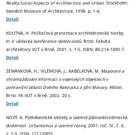
Reality.Social Aspects of Architecture and Urban.
Stockholm:
Swedish Museum of Architecture, 1998.
p. 1-4.
Detail
KOUTNÁ, H. Počítačová presentace architektonické tvorby.
In
V. vědecká konference doktorandů.
Brno: Fakulta
architektory VUT v Brně, 2001.
s. 1-5.
ISBN: 80-214-1890-7.
Detail
ZEMÁNKOVÁ, H.; VILÉMOVÁ, J.; KABELKOVÁ, M.
Mapování a
shromažďování informací o vojenských objektech v
pohraniční oblasti Dolního Rakouska a jižní Moravy.
Aktion.
Brno: FA VUT v Brně, 2002. 20 s.
Detail
NOVÝ, A. Podnikatelské aktivity a územní plánování-německá
zkušenost.
Urbanismus a územní rozvoj,
2001, roč. IV., č. 6,
s. 1-3.
ISSN: 1212-0855.