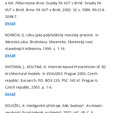
a kol.
Filharmonie Brno.
Svazky FA VUT v Brně. Svazky FA
VUT v Brně. Brno: FA VUT v Brně, 2002. 32 s. ISBN: 80-214-
2098-7.
Detail
KOPÁČIK, G. Ulica jako polyfunkčný mestský priestor. In
Mestská ulica.
Bratislava, Slovensko: Slovenský svaz
stavebných inžinierov, 1999.
s. 1-16.
Detail
VIKTORIN, J., KOUTNÁ, H. Internet-based Presentstion of 3D
Architectural models. In
EDA2003.
Prague 2003, Czech
republic: Euroarch, P.O. BOX 235, PSC 160 41 Prague 6,
Czech republic, 2003.
p. 1-6.
Detail
DOLEŽEL, K. Inteligentní přístroje, lidé, budovy?.
Architekt -
nezávislý čtrnáctideník architektů,
2002, roč. 48, č. 6,