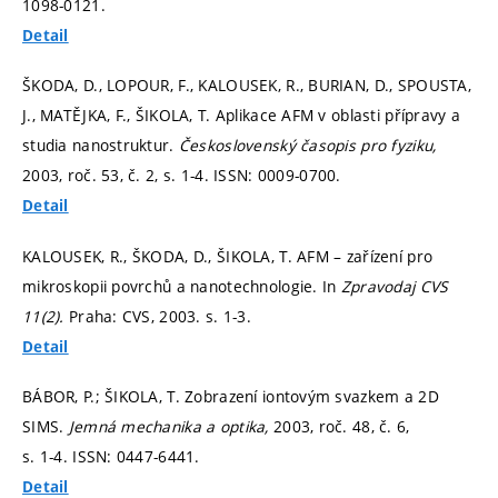
1098-0121.
Detail
ŠKODA, D., LOPOUR, F., KALOUSEK, R., BURIAN, D., SPOUSTA,
J., MATĚJKA, F., ŠIKOLA, T. Aplikace AFM v oblasti přípravy a
studia nanostruktur.
Československý časopis pro fyziku,
2003, roč. 53, č. 2,
s. 1-4.
ISSN: 0009-0700.
Detail
KALOUSEK, R., ŠKODA, D., ŠIKOLA, T. AFM – zařízení pro
mikroskopii povrchů a nanotechnologie. In
Zpravodaj CVS
11(2).
Praha: CVS, 2003.
s. 1-3.
Detail
BÁBOR, P.; ŠIKOLA, T. Zobrazení iontovým svazkem a 2D
SIMS.
Jemná mechanika a optika,
2003, roč. 48, č. 6,
s. 1-4.
ISSN: 0447-6441.
Detail