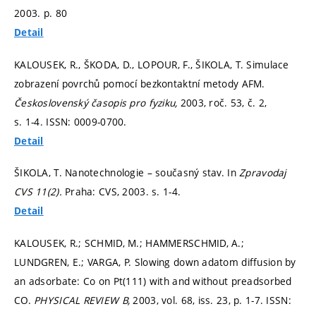
2003.
p. 80
Detail
KALOUSEK, R., ŠKODA, D., LOPOUR, F., ŠIKOLA, T. Simulace
zobrazení povrchů pomocí bezkontaktní metody AFM.
Československý časopis pro fyziku,
2003, roč. 53, č. 2,
s. 1-4.
ISSN: 0009-0700.
Detail
ŠIKOLA, T. Nanotechnologie – současný stav. In
Zpravodaj
CVS 11(2).
Praha: CVS, 2003.
s. 1-4.
Detail
KALOUSEK, R.; SCHMID, M.; HAMMERSCHMID, A.;
LUNDGREN, E.; VARGA, P. Slowing down adatom diffusion by
an adsorbate: Co on Pt(111) with and without preadsorbed
CO.
PHYSICAL REVIEW B,
2003, vol. 68, iss. 23,
p. 1-7.
ISSN: