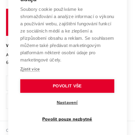
Systém zajišťování kvality výzkumu
Profil univerzity
Soubory cookie používáme ke
Spolupráce se školami
Vysoké
Výzkumné infrastruktury
shromažďování a analýze informací o výkonu
Udržitelná univerzita
učení
Služby univerzity
Transfer znalostí
a používání webu, zajištění fungování funkcí
technické
Podnikavá univerzita / ContriBUTe
Mezinárodní dohody
ze sociálních médií a ke zlepšení a
Open Science
v
Bezpečná univerzita
přizpůsobení obsahu a reklam. Se souhlasem
Univerzitní sítě
Brně
Projekty
můžeme také předávat marketingovým
VYSOKÉ UČENÍ TECHNICKÉ V BRNĚ
Vyznamenání
platformám některé osobní údaje pro
Projekty ze strukturálních fondů
Antonínská 548/1
www.vut.cz
marketingové účely.
Organizační struktura
602 00 Brno
vut@vutbr.cz
Specifický výzkum
Zjistit více
Úřední deska
Ochrana osobních údajů
POVOLIT VŠE
(externí
Pracovní příležitosti
Nastavení
odkaz)
Podpora a rozvoj zaměstnanců a studujících
Povolit pouze nezbytné
Rovné příležitosti
Copyright © 2026 VUT
Sociální bezpečí