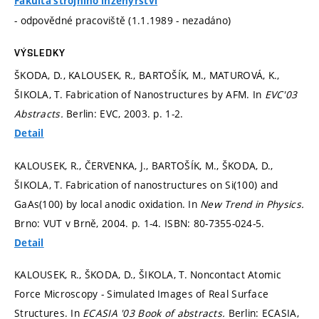
Fakulta strojního inženýrství
- odpovědné pracoviště (1.1.1989 - nezadáno)
VÝSLEDKY
ŠKODA, D., KALOUSEK, R., BARTOŠÍK, M., MATUROVÁ, K.,
ŠIKOLA, T. Fabrication of Nanostructures by AFM. In
EVC'03
Abstracts.
Berlin: EVC, 2003.
p. 1-2.
Detail
KALOUSEK, R., ČERVENKA, J., BARTOŠÍK, M., ŠKODA, D.,
ŠIKOLA, T. Fabrication of nanostructures on Si(100) and
GaAs(100) by local anodic oxidation. In
New Trend in Physics.
Brno: VUT v Brně, 2004.
p. 1-4.
ISBN: 80-7355-024-5.
Detail
KALOUSEK, R., ŠKODA, D., ŠIKOLA, T. Noncontact Atomic
Force Microscopy - Simulated Images of Real Surface
Structures. In
ECASIA '03 Book of abstracts.
Berlin: ECASIA,