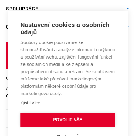
Studentský život
odkaz)
Věda a výzkum na VUT
Harmonogram akademického roku
Zpracování osobních údajů studentů
Sociální bezpečí
SPOLUPRÁCE
Celoživotní vzdělávání
Brno
Podpora excelence
Závěrečné práce
Studium bez bariér
Zpracování osobních údajů uchazečů o studium
Firemní spolupráce
Mezinárodní vědecká rada
Nastavení cookies a osobních
O UNIVERZITĚ
Doktorské studium
Podpora podnikání
E-přihláška
údajů
Zahraniční spolupráce
Systém zajišťování kvality výzkumu
Profil univerzity
Spolupráce se školami
Soubory cookie používáme ke
Vysoké
Výzkumné infrastruktury
shromažďování a analýze informací o výkonu
Udržitelná univerzita
učení
Služby univerzity
Transfer znalostí
a používání webu, zajištění fungování funkcí
technické
Podnikavá univerzita / ContriBUTe
Mezinárodní dohody
ze sociálních médií a ke zlepšení a
Open Science
v
Bezpečná univerzita
přizpůsobení obsahu a reklam. Se souhlasem
Univerzitní sítě
Brně
Projekty
můžeme také předávat marketingovým
VYSOKÉ UČENÍ TECHNICKÉ V BRNĚ
Vyznamenání
platformám některé osobní údaje pro
Projekty ze strukturálních fondů
Antonínská 548/1
www.vut.cz
marketingové účely.
Organizační struktura
602 00 Brno
vut@vutbr.cz
Specifický výzkum
Zjistit více
Úřední deska
Ochrana osobních údajů
POVOLIT VŠE
(externí
Pracovní příležitosti