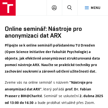
VUT
PŘIHLÁSIT
HLEDAT
MENU
SE
Online seminář: Nástroje pro
anonymizaci dat ARX
Připojte se k online semináři pořádanému TU Dresden
(Open Science Initiative der Fakultät Psychologie) a
objevte, jak efektivně anonymizovat strukturovaná data
pomocí nástroje ARX. Naučte se praktické techniky pro
zachování soukromí a zároveň udržení užitečnosti dat.
Zveme vás na online seminář s názvem
“Nástroje pro
, který pořádá
anonymizaci dat ARX”
prof. Dr. Fabian
. Seminář se uskuteční
Prasser z BIH@Charité
2. dubna 2025
a bude probíhat virtuálně přes Zoom.
od 13:00 do 16:30