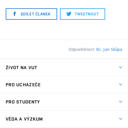
SDÍLET ČLÁNEK
TWEETNOUT
Odpovědnost:
Bc. Jan Skůpa
ŽIVOT NA VUT
Atmosféra VUT
PRO UCHAZEČE
Prostory školy
Proč na VUT
Koleje
PRO STUDENTY
Studijní programy
Stravování
Předměty
Studijní předpisy
Studium a stáže v zahraničí
Stipendia
Dny otevřených dveří
VĚDA A VÝZKUM
Sport na VUT
(externí
Studijní programy
Poplatky za studium
Uznání zahraničního vzdělání
Knihovny
Aktivity pro juniory