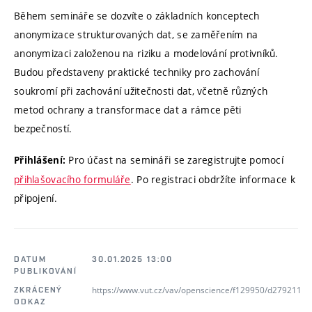
Během semináře se dozvíte o základních konceptech
anonymizace strukturovaných dat, se zaměřením na
anonymizaci založenou na riziku a modelování protivníků.
Budou představeny praktické techniky pro zachování
soukromí při zachování užitečnosti dat, včetně různých
metod ochrany a transformace dat a rámce pěti
bezpečností.
Pro účast na semináři se zaregistrujte pomocí
Přihlášení:
přihlašovacího formuláře
. Po registraci obdržíte informace k
připojení.
DATUM
30.01.2025 13:00
PUBLIKOVÁNÍ
https://www.vut.cz/vav/openscience/f129950/d279211
ZKRÁCENÝ
ODKAZ