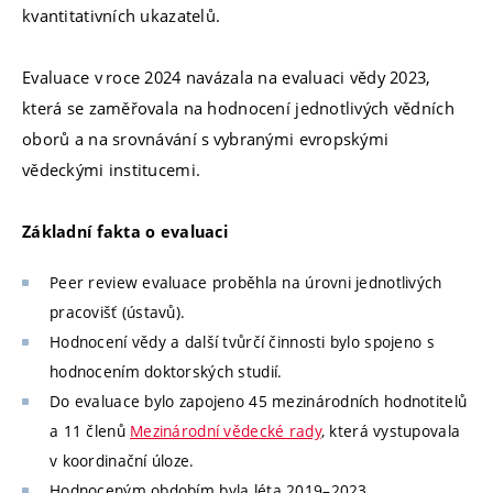
kvantitativních ukazatelů.
Evaluace v roce 2024 navázala na evaluaci vědy 2023,
která se zaměřovala na hodnocení jednotlivých vědních
oborů a na srovnávání s vybranými evropskými
vědeckými institucemi.
Základní fakta o evaluaci
Peer review evaluace proběhla na úrovni jednotlivých
pracovišť (ústavů).
Hodnocení vědy a další tvůrčí činnosti bylo spojeno s
hodnocením doktorských studií.
Do evaluace bylo zapojeno 45 mezinárodních hodnotitelů
a 11 členů
Mezinárodní vědecké rady
, která vystupovala
v koordinační úloze.
Hodnoceným obdobím byla léta 2019–2023.