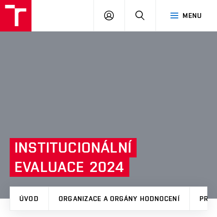
VUT
PŘIHLÁSIT
HLEDAT
MENU
SE
INSTITUCIONÁLNÍ
EVALUACE
2024
ÚVOD
ORGANIZACE A ORGÁNY HODNOCENÍ
PROC