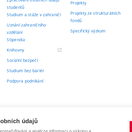
Projekty
studentů
Projekty ze strukturálních
Studium a stáže v zahraničí
fondů
Uznání zahraničního
Specifický výzkum
vzdělání
Stipendia
(externí
Knihovny
odkaz)
Sociální bezpečí
Studium bez bariér
Podpora podnikání
sobních údajů
romažďování a analýze informací o výkonu a