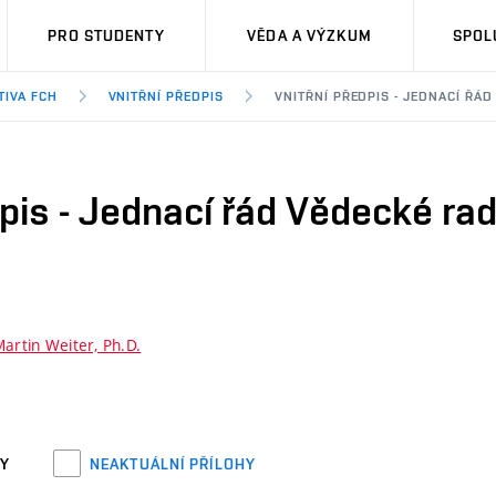
PRO STUDENTY
VĚDA A VÝZKUM
SPOL
TIVA FCH
VNITŘNÍ PŘEDPIS
VNITŘNÍ PŘEDPIS - JEDNACÍ ŘÁ
dpis - Jednací řád Vědecké r
Martin Weiter, Ph.D.
HY
NEAKTUÁLNÍ PŘÍLOHY