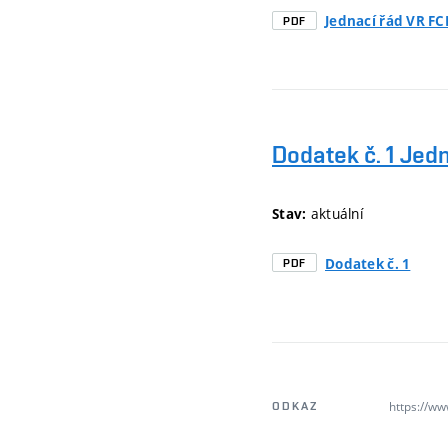
Jednací řád VR F
PDF
Dodatek č. 1 Jed
aktuální
Stav:
Dodatek č. 1
PDF
https://ww
ODKAZ