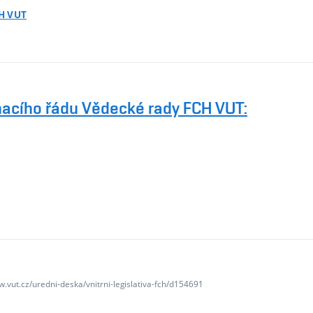
CH VUT
nacího řádu Vědecké rady FCH VUT:
w.vut.cz/uredni-deska/vnitrni-legislativa-fch/d154691