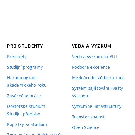
PRO STUDENTY
VĚDA A VÝZKUM
Předměty
Věda a výzkum na VUT
Studijní programy
Podpora excelence
Harmonogram
Mezinárodní vědecká rada
akademického roku
Systém zajišťování kvality
Závěrečné práce
výzkumu
Doktorské studium
Výzkumné infrastruktury
Studijní předpisy
Transfer znalostí
Poplatky za studium
Open Science
Zpracování osobních údajů