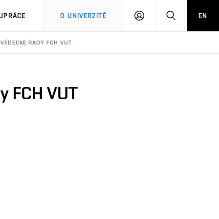
PŘIHLÁSIT
HLEDAT
UPRÁCE
O UNIVERZITĚ
EN
SE
D VĚDECKÉ RADY FCH VUT
ady FCH VUT