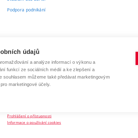
Podpora podnikání
sobních údajů
romažďování a analýze informací o výkonu a
VYSOKÉ UČENÍ TECHNICKÉ V BRNĚ
ní funkcí ze sociálních médií a ke zlepšení a
Antonínská 548/1
www.vut.cz
 Se souhlasem můžeme také předávat marketingovým
602 00 Brno
vut@vutbr.cz
 pro marketingové účely.
Prohlášení o přístupnosti
Informace o používání cookies