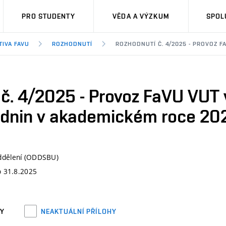
PRO STUDENTY
VĚDA A VÝZKUM
SPOL
TIVA FAVU
ROZHODNUTÍ
ROZHODNUTÍ Č. 4/2025 - PROVOZ F
č. 4/2025 - Provoz FaVU VUT 
ázdnin v akademickém roce 2
ddělení (ODDSBU)
o 31.8.2025
HY
NEAKTUÁLNÍ PŘÍLOHY