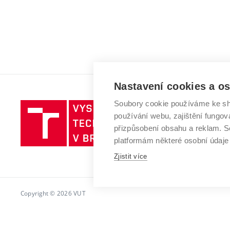
Nastavení cookies a o
Soubory cookie používáme ke sh
Vysoké
používání webu, zajištění fungová
učení
přizpůsobení obsahu a reklam.
technické
platformám některé osobní údaje
v
Zjistit více
Brně
Copyright © 2026 VUT