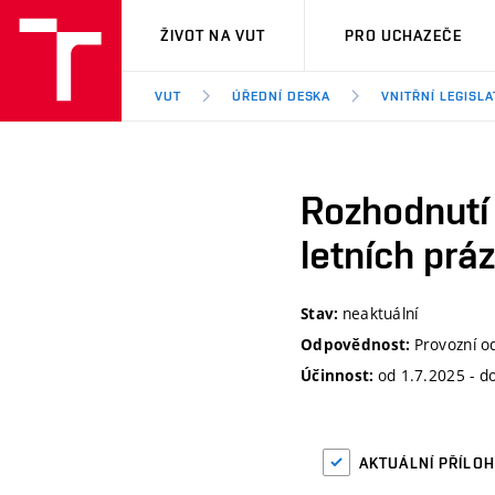
VUT
ŽIVOT NA VUT
PRO UCHAZEČE
VUT
ÚŘEDNÍ DESKA
VNITŘNÍ LEGISLA
Rozhodnutí 
letních pr
neaktuální
Stav:
Provozní o
Odpovědnost:
od 1.7.2025 - d
Účinnost:
AKTUÁLNÍ PŘÍLO