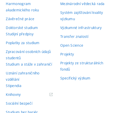
Harmonogram
Mezinárodní vědecká rada
akademického roku
Systém zajišťování kvality
Závěrečné práce
výzkumu
Doktorské studium
Výzkumné infrastruktury
Studijní předpisy
Transfer znalostí
Poplatky za studium
Open Science
Zpracování osobních údajů
Projekty
studentů
Projekty ze strukturálních
Studium a stáže v zahraničí
fondů
Uznání zahraničního
Specifický výzkum
vzdělání
Stipendia
(externí
Knihovny
odkaz)
Sociální bezpečí
Studium bez bariér