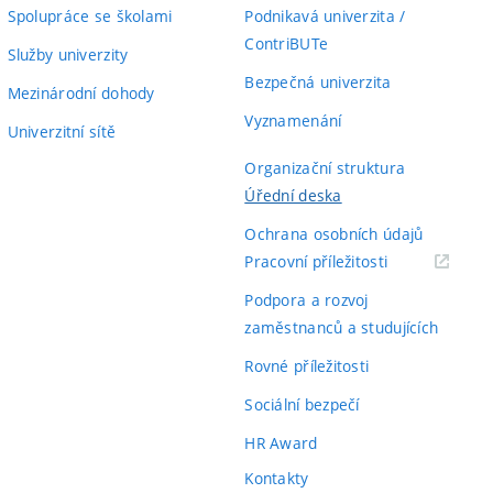
Spolupráce se školami
Podnikavá univerzita /
ContriBUTe
Služby univerzity
Bezpečná univerzita
Mezinárodní dohody
Vyznamenání
Univerzitní sítě
Organizační struktura
Úřední deska
Ochrana osobních údajů
(externí
Pracovní příležitosti
odkaz)
Podpora a rozvoj
zaměstnanců a studujících
Rovné příležitosti
Sociální bezpečí
HR Award
Kontakty