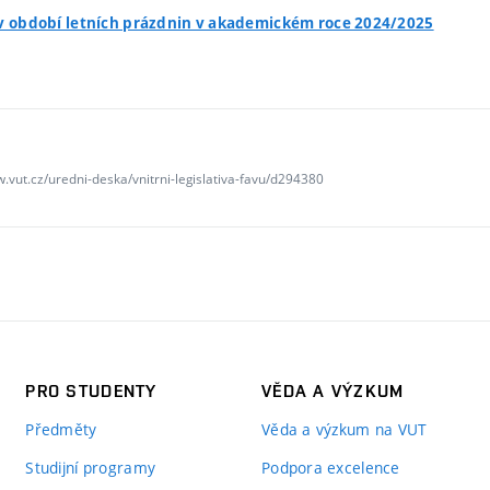
v období letních prázdnin v akademickém roce 2024/2025
w.vut.cz/uredni-deska/vnitrni-legislativa-favu/d294380
PRO STUDENTY
VĚDA A VÝZKUM
Předměty
Věda a výzkum na VUT
Studijní programy
Podpora excelence