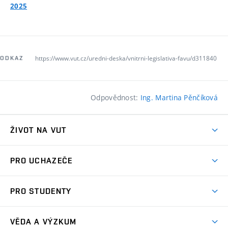
2025
https://www.vut.cz/uredni-deska/vnitrni-legislativa-favu/d311840
ODKAZ
Odpovědnost:
Ing. Martina Pěnčíková
ŽIVOT NA VUT
Atmosféra VUT
PRO UCHAZEČE
Prostory školy
Proč na VUT
Koleje
PRO STUDENTY
Studijní programy
Stravování
Předměty
Studijní předpisy
Studium a stáže v zahraničí
Stipendia
Dny otevřených dveří
VĚDA A VÝZKUM
Sport na VUT