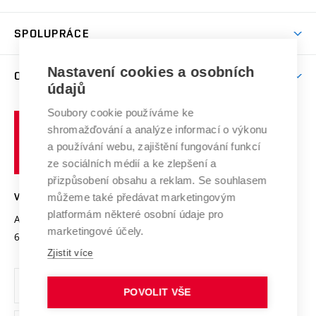
(externí
Studijní programy
Poplatky za studium
Uznání zahraničního vzdělání
Knihovny
Aktivity pro juniory
Studentský život
odkaz)
Věda a výzkum na VUT
Harmonogram akademického roku
Zpracování osobních údajů studentů
Sociální bezpečí
SPOLUPRÁCE
Celoživotní vzdělávání
Brno
Podpora excelence
Závěrečné práce
Studium bez bariér
Zpracování osobních údajů uchazečů o studium
Firemní spolupráce
Mezinárodní vědecká rada
Nastavení cookies a osobních
O UNIVERZITĚ
Doktorské studium
Podpora podnikání
E-přihláška
údajů
Zahraniční spolupráce
Systém zajišťování kvality výzkumu
Profil univerzity
Spolupráce se školami
Soubory cookie používáme ke
Vysoké
Výzkumné infrastruktury
shromažďování a analýze informací o výkonu
Udržitelná univerzita
učení
Služby univerzity
Transfer znalostí
a používání webu, zajištění fungování funkcí
technické
Podnikavá univerzita / ContriBUTe
Mezinárodní dohody
ze sociálních médií a ke zlepšení a
Open Science
v
Bezpečná univerzita
přizpůsobení obsahu a reklam. Se souhlasem
Univerzitní sítě
Brně
Projekty
můžeme také předávat marketingovým
VYSOKÉ UČENÍ TECHNICKÉ V BRNĚ
Vyznamenání
platformám některé osobní údaje pro
Projekty ze strukturálních fondů
Antonínská 548/1
www.vut.cz
marketingové účely.
Organizační struktura
602 00 Brno
vut@vutbr.cz
Specifický výzkum
Zjistit více
Úřední deska
Ochrana osobních údajů
POVOLIT VŠE