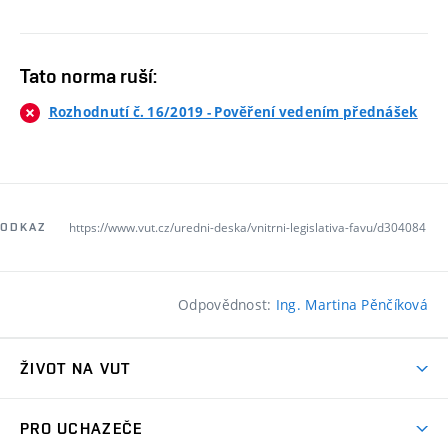
Tato norma ruší:
Rozhodnutí č. 16/2019 - Pověření vedením přednášek
https://www.vut.cz/uredni-deska/vnitrni-legislativa-favu/d304084
ODKAZ
Odpovědnost:
Ing. Martina Pěnčíková
ŽIVOT NA VUT
Atmosféra VUT
PRO UCHAZEČE
Prostory školy