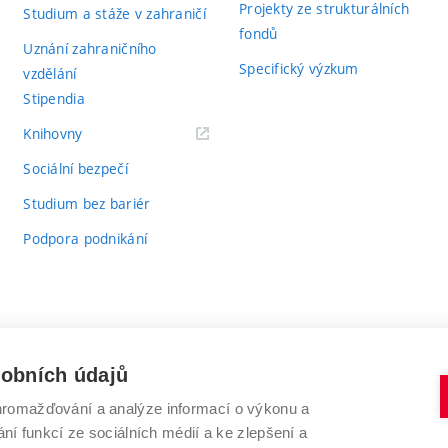
Projekty ze strukturálních
Studium a stáže v zahraničí
fondů
Uznání zahraničního
Specifický výzkum
vzdělání
Stipendia
(externí
Knihovny
odkaz)
Sociální bezpečí
Studium bez bariér
Podpora podnikání
sobních údajů
romažďování a analýze informací o výkonu a
VYSOKÉ UČENÍ TECHNICKÉ V BRNĚ
ní funkcí ze sociálních médií a ke zlepšení a