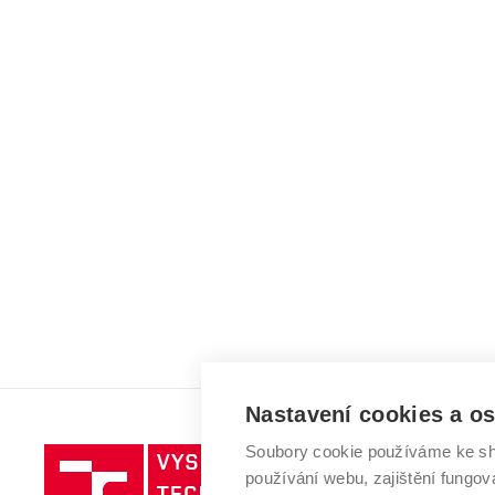
Nastavení cookies a o
Soubory cookie používáme ke sh
Vysoké
používání webu, zajištění fungová
učení