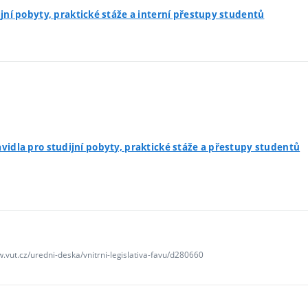
ijní pobyty, praktické stáže a interní přestupy studentů
avidla pro studijní pobyty, praktické stáže a přestupy studentů
w.vut.cz/uredni-deska/vnitrni-legislativa-favu/d280660