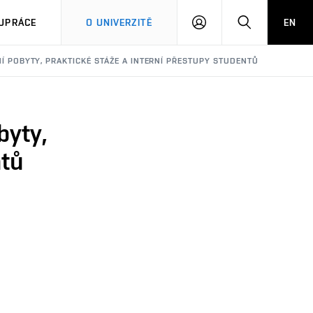
PŘIHLÁSIT
HLEDAT
UPRÁCE
O UNIVERZITĚ
EN
SE
NÍ POBYTY, PRAKTICKÉ STÁŽE A INTERNÍ PŘESTUPY STUDENTŮ
byty,
ntů