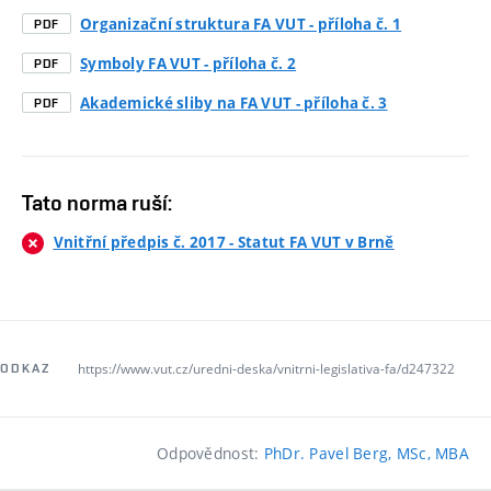
Organizační struktura FA VUT - příloha č. 1
PDF
Symboly FA VUT - příloha č. 2
PDF
Akademické sliby na FA VUT - příloha č. 3
PDF
Tato norma ruší:
Vnitřní předpis č. 2017 - Statut FA VUT v Brně
https://www.vut.cz/uredni-deska/vnitrni-legislativa-fa/d247322
ODKAZ
Odpovědnost:
PhDr. Pavel Berg, MSc, MBA