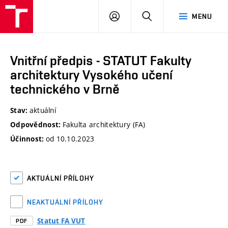
VUT
PŘIHLÁSIT
HLEDAT
MENU
SE
Vnitřní předpis - STATUT Fakulty
architektury Vysokého učení
technického v Brně
aktuální
Stav:
Fakulta architektury (FA)
Odpovědnost:
od 10.10.2023
Účinnost:
AKTUÁLNÍ PŘÍLOHY
NEAKTUÁLNÍ PŘÍLOHY
Statut FA VUT
PDF