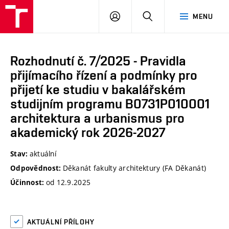
VUT
PŘIHLÁSIT
HLEDAT
MENU
SE
Rozhodnutí č. 7/2025 - Pravidla
přijímacího řízení a podmínky pro
přijetí ke studiu v bakalářském
studijním programu B0731P010001
architektura a urbanismus pro
akademický rok 2026-2027
aktuální
Stav:
Děkanát fakulty architektury (FA Děkanát)
Odpovědnost:
od 12.9.2025
Účinnost:
AKTUÁLNÍ PŘÍLOHY