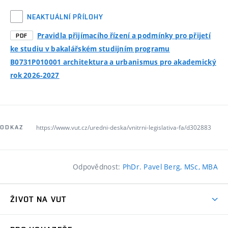
NEAKTUÁLNÍ PŘÍLOHY
Pravidla přijímacího řízení a podmínky pro přijetí
PDF
ke studiu v bakalářském studijním programu
B0731P010001 architektura a urbanismus pro akademický
rok 2026-2027
https://www.vut.cz/uredni-deska/vnitrni-legislativa-fa/d302883
ODKAZ
Odpovědnost:
PhDr. Pavel Berg, MSc, MBA
ŽIVOT NA VUT
Atmosféra VUT