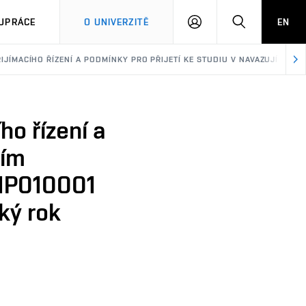
PŘIHLÁSIT
HLEDAT
UPRÁCE
O UNIVERZITĚ
EN
SE
PŘIJÍMACÍHO ŘÍZENÍ A PODMÍNKY PRO PŘIJETÍ KE STUDIU V NAVAZUJÍCÍ
ho řízení a
cím
31P010001
ký rok