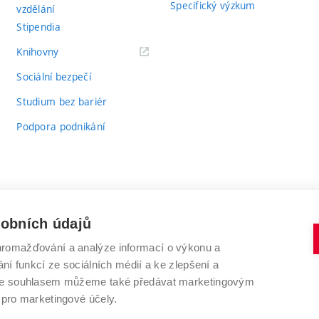
Specifický výzkum
vzdělání
Stipendia
(externí
Knihovny
odkaz)
Sociální bezpečí
Studium bez bariér
Podpora podnikání
sobních údajů
romažďování a analýze informací o výkonu a
VYSOKÉ UČENÍ TECHNICKÉ V BRNĚ
ní funkcí ze sociálních médií a ke zlepšení a
Antonínská 548/1
www.vut.cz
 Se souhlasem můžeme také předávat marketingovým
602 00 Brno
vut@vutbr.cz
 pro marketingové účely.