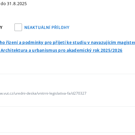
 do 31.8.2025
HY
NEAKTUÁLNÍ PŘÍLOHY
ího řízení a podmínky pro přijetí ke studiu v navazujícím magist
Architektura a urbanismus pro akademický rok 2025/2026
w.vut.cz/uredni-deska/vnitrni-legislativa-fa/d270327