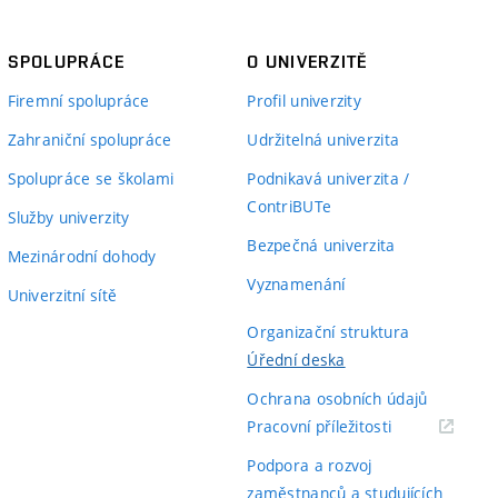
SPOLUPRÁCE
O UNIVERZITĚ
Firemní spolupráce
Profil univerzity
Zahraniční spolupráce
Udržitelná univerzita
Spolupráce se školami
Podnikavá univerzita /
ContriBUTe
Služby univerzity
Bezpečná univerzita
Mezinárodní dohody
Vyznamenání
Univerzitní sítě
Organizační struktura
Úřední deska
Ochrana osobních údajů
(externí
Pracovní příležitosti
odkaz)
Podpora a rozvoj
zaměstnanců a studujících