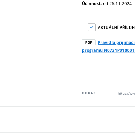
od 26.11.2024 -
Účinnost:
AKTUÁLNÍ PŘÍLO
Pravidla přijímac
PDF
programu N0731P010001 
https://ww
ODKAZ