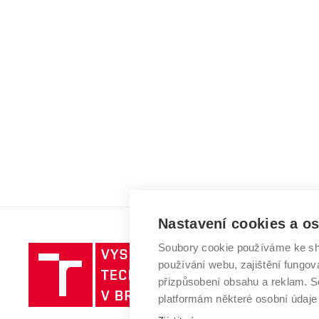
Nastavení cookies a o
Soubory cookie používáme ke sh
Vysoké
používání webu, zajištění fungová
učení
přizpůsobení obsahu a reklam.
technické
platformám některé osobní údaje
v