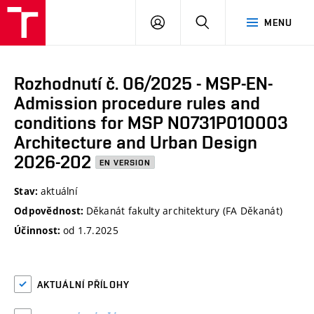
VUT
PŘIHLÁSIT
HLEDAT
MENU
SE
Rozhodnutí č. 06/2025 - MSP-EN-
Admission procedure rules and
conditions for MSP N0731P010003
Architecture and Urban Design
2026-202
EN VERSION
aktuální
Stav:
Děkanát fakulty architektury (FA Děkanát)
Odpovědnost:
od 1.7.2025
Účinnost:
AKTUÁLNÍ PŘÍLOHY