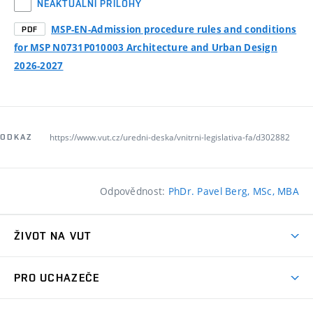
NEAKTUÁLNÍ PŘÍLOHY
MSP-EN-Admission procedure rules and conditions
PDF
for MSP N0731P010003 Architecture and Urban Design
2026-2027
https://www.vut.cz/uredni-deska/vnitrni-legislativa-fa/d302882
ODKAZ
Odpovědnost:
PhDr. Pavel Berg, MSc, MBA
ŽIVOT NA VUT
Atmosféra VUT
PRO UCHAZEČE
Prostory školy
Proč na VUT