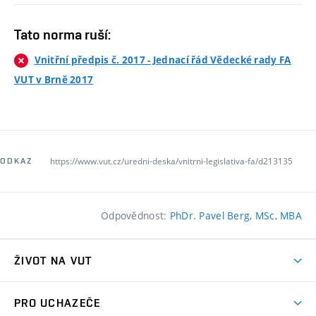
Tato norma ruší:
Vnitřní předpis č. 2017 - Jednací řád Vědecké rady FA
VUT v Brně 2017
https://www.vut.cz/uredni-deska/vnitrni-legislativa-fa/d213135
ODKAZ
Odpovědnost:
PhDr. Pavel Berg, MSc, MBA
ŽIVOT NA VUT
Atmosféra VUT
PRO UCHAZEČE
Prostory školy