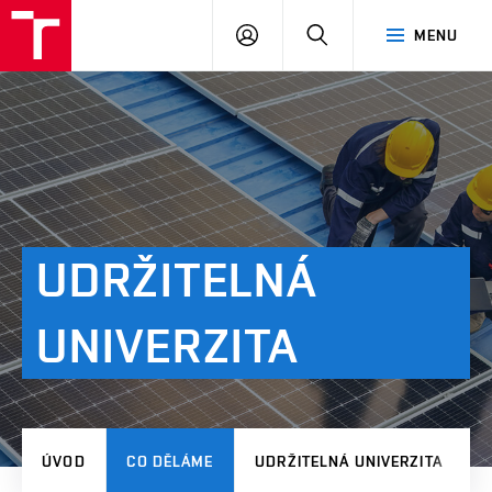
VUT
PŘIHLÁSIT
HLEDAT
MENU
SE
UDRŽITELNÁ
UNIVERZITA
ÚVOD
CO DĚLÁME
UDRŽITELNÁ UNIVERZITA