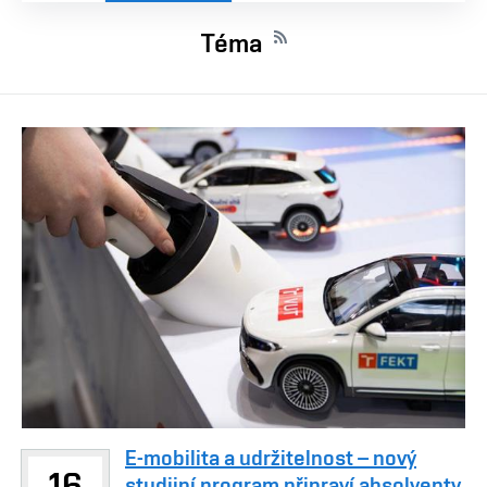
Téma
E-mobilita a udržitelnost – nový
16
studijní program připraví absolventy