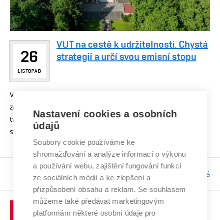
VUT na cestě k udržitelnosti. Chystá
26
strategii a určí svou emisní stopu
LISTOPAD
Vysoké učení technické v Brně systematicky pracuje na
začlenění principů udržitelnosti do vzdělávání, výzkumu,
Nastavení cookies a osobních
tvůrčí činnosti i provozu univerzity. Nezapomíná přitom i na
údajů
svoji společenskou roli. ...
Soubory cookie používáme ke
shromažďování a analýze informací o výkonu
a používání webu, zajištění fungování funkcí
Odpovědnost:
Bc. Tereza Kučerová
ze sociálních médií a ke zlepšení a
přizpůsobení obsahu a reklam. Se souhlasem
můžeme také předávat marketingovým
platformám některé osobní údaje pro