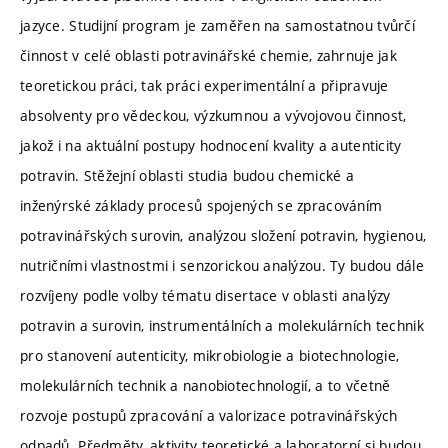
jazyce. Studijní program je zaměřen na samostatnou tvůrčí
činnost v celé oblasti potravinářské chemie, zahrnuje jak
teoretickou práci, tak práci experimentální a připravuje
absolventy pro vědeckou, výzkumnou a vývojovou činnost,
jakož i na aktuální postupy hodnocení kvality a autenticity
potravin. Stěžejní oblasti studia budou chemické a
inženýrské základy procesů spojených se zpracováním
potravinářských surovin, analýzou složení potravin, hygienou,
nutričními vlastnostmi i senzorickou analýzou. Ty budou dále
rozvíjeny podle volby tématu disertace v oblasti analýzy
potravin a surovin, instrumentálních a molekulárních technik
pro stanovení autenticity, mikrobiologie a biotechnologie,
molekulárních technik a nanobiotechnologií, a to včetně
rozvoje postupů zpracování a valorizace potravinářských
odpadů. Předměty, aktivity teoretické a laboratorní si budou