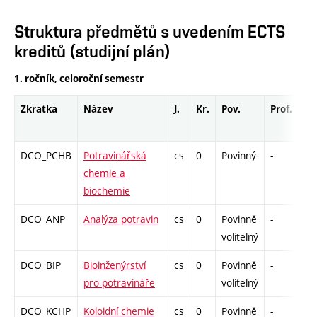
Struktura předmětů s uvedením ECTS
kreditů (studijní plán)
1. ročník, celoroční semestr
Zkratka
Název
J.
Kr.
Pov.
Prof.
Uk
DCO_PCHB
Potravinářská
cs
0
Povinný
-
kol
chemie a
biochemie
DCO_ANP
Analýza potravin
cs
0
Povinně
-
kol
volitelný
DCO_BIP
Bioinženýrství
cs
0
Povinně
-
kol
pro potravináře
volitelný
DCO_KCHP
Koloidní chemie
cs
0
Povinně
-
kol