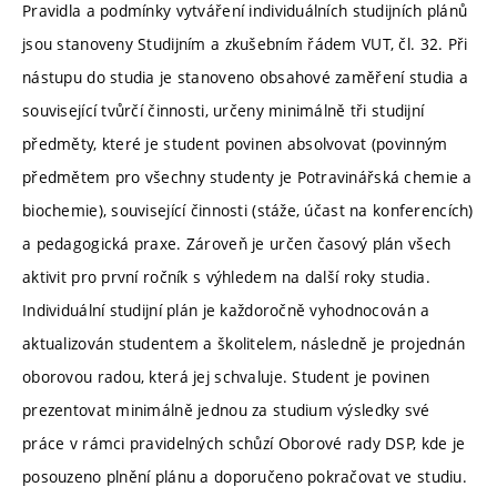
Pravidla a podmínky vytváření individuálních studijních plánů
jsou stanoveny Studijním a zkušebním řádem VUT, čl. 32. Při
nástupu do studia je stanoveno obsahové zaměření studia a
související tvůrčí činnosti, určeny minimálně tři studijní
předměty, které je student povinen absolvovat (povinným
předmětem pro všechny studenty je Potravinářská chemie a
biochemie), související činnosti (stáže, účast na konferencích)
a pedagogická praxe. Zároveň je určen časový plán všech
aktivit pro první ročník s výhledem na další roky studia.
Individuální studijní plán je každoročně vyhodnocován a
aktualizován studentem a školitelem, následně je projednán
oborovou radou, která jej schvaluje. Student je povinen
prezentovat minimálně jednou za studium výsledky své
práce v rámci pravidelných schůzí Oborové rady DSP, kde je
posouzeno plnění plánu a doporučeno pokračovat ve studiu.