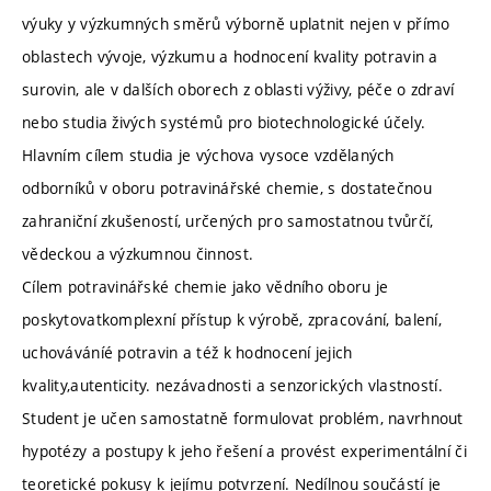
výuky y výzkumných směrů výborně uplatnit nejen v přímo
oblastech vývoje, výzkumu a hodnocení kvality potravin a
surovin, ale v dalších oborech z oblasti výživy, péče o zdraví
nebo studia živých systémů pro biotechnologické účely.
Hlavním cílem studia je výchova vysoce vzdělaných
odborníků v oboru potravinářské chemie, s dostatečnou
zahraniční zkušeností, určených pro samostatnou tvůrčí,
vědeckou a výzkumnou činnost.
Cílem potravinářské chemie jako vědního oboru je
poskytovatkomplexní přístup k výrobě, zpracování, balení,
uchováváníé potravin a též k hodnocení jejich
kvality,autenticity. nezávadnosti a senzorických vlastností.
Student je učen samostatně formulovat problém, navrhnout
hypotézy a postupy k jeho řešení a provést experimentální či
teoretické pokusy k jejímu potvrzení. Nedílnou součástí je