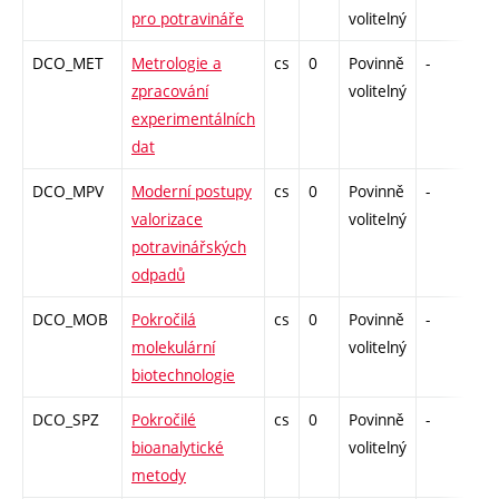
pro potravináře
volitelný
DCO_MET
Metrologie a
cs
0
Povinně
-
kol
zpracování
volitelný
experimentálních
dat
DCO_MPV
Moderní postupy
cs
0
Povinně
-
kol
valorizace
volitelný
potravinářských
odpadů
DCO_MOB
Pokročilá
cs
0
Povinně
-
kol
molekulární
volitelný
biotechnologie
DCO_SPZ
Pokročilé
cs
0
Povinně
-
kol
bioanalytické
volitelný
metody