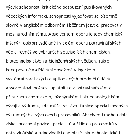
výcvik schopnosti kritického posouzení publikovaných
vědeckých informací, schopnosti vyjadřovat se písemně i
slovně v anglickém odborném i běžném jazyce, pracovat v
mezinárodním týmu. Absolventem oboru je tedy chemický
inženýr (doktor) vzdělaný i v celém oboru potravinářských
věd a rovněž ve vybraných souvisejících chemických,
biotechnologických a bioinženýrských vědách. Takto
koncipované vzdělávání obsažené v logickém
systémuteoretických a aplikovaných předmětů dává
absolventovi možnost uplatnit se v potravinářském a
příbuzném chemickém, inženýrském i biotechnologickém
vývoji a výzkumu, kde může zastávat funkce specializovaných
výzkumných a vývojových pracovníků. Absolventi mohou dále
získat pracovní pozice specialistů a řídících pracovníků v
potravinářské a odpovídající chemické, biotechnologické i