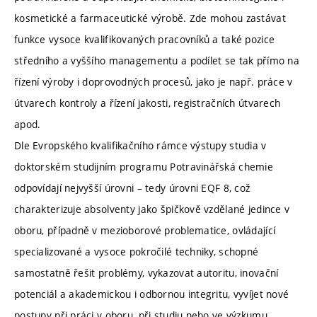
kosmetické a farmaceutické výrobě. Zde mohou zastávat
funkce vysoce kvalifikovaných pracovníků a také pozice
středního a vyššího managementu a podílet se tak přímo na
řízení výroby i doprovodných procesů, jako je např. práce v
útvarech kontroly a řízení jakosti, registračních útvarech
apod.
Dle Evropského kvalifikačního rámce výstupy studia v
doktorském studijním programu Potravinářská chemie
odpovídají nejvyšší úrovni – tedy úrovni EQF 8, což
charakterizuje absolventy jako špičkově vzdělané jedince v
oboru, případně v mezioborové problematice, ovládající
specializované a vysoce pokročilé techniky, schopné
samostatně řešit problémy, vykazovat autoritu, inovační
potenciál a akademickou i odbornou integritu, vyvíjet nové
postupy při práci v oboru, při studiu nebo ve výzkumu.