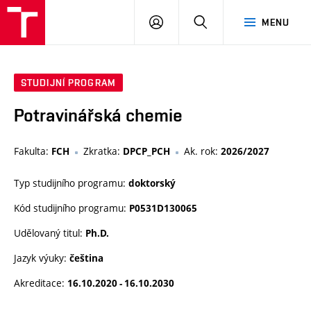
VUT
PŘIHLÁSIT
HLEDAT
MENU
SE
STUDIJNÍ PROGRAM
Potravinářská chemie
Fakulta:
Zkratka:
Ak. rok:
FCH
DPCP_PCH
2026/2027
Typ studijního programu:
doktorský
Kód studijního programu:
P0531D130065
Udělovaný titul:
Ph.D.
Jazyk výuky:
čeština
Akreditace:
16.10.2020 - 16.10.2030