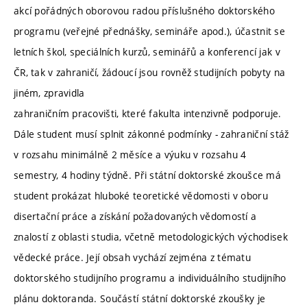
akcí pořádných oborovou radou příslušného doktorského
programu (veřejné přednášky, semináře apod.), účastnit se
letních škol, speciálních kurzů, seminářů a konferencí jak v
ČR, tak v zahraničí, žádoucí jsou rovněž studijních pobyty na
jiném, zpravidla
zahraničním pracovišti, které fakulta intenzivně podporuje.
Dále student musí splnit zákonné podmínky - zahraniční stáž
v rozsahu minimálně 2 měsíce a výuku v rozsahu 4
semestry, 4 hodiny týdně. Při státní doktorské zkoušce má
student prokázat hluboké teoretické vědomosti v oboru
disertační práce a získání požadovaných vědomostí a
znalostí z oblasti studia, včetně metodologických východisek
vědecké práce. Její obsah vychází zejména z tématu
doktorského studijního programu a individuálního studijního
plánu doktoranda. Součástí státní doktorské zkoušky je