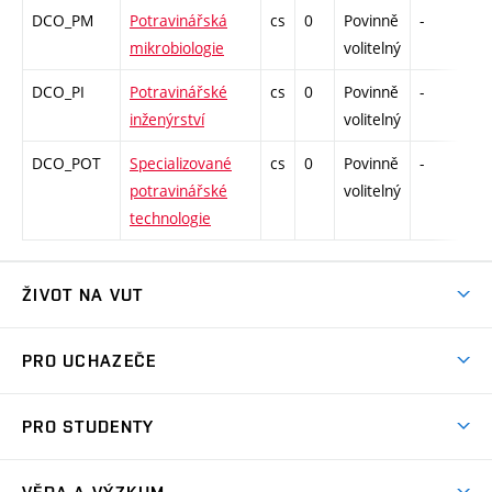
DCO_PM
Potravinářská
cs
0
Povinně
-
kol
mikrobiologie
volitelný
DCO_PI
Potravinářské
cs
0
Povinně
-
kol
inženýrství
volitelný
DCO_POT
Specializované
cs
0
Povinně
-
kol
potravinářské
volitelný
technologie
ŽIVOT NA VUT
Atmosféra VUT
PRO UCHAZEČE
Prostory školy
Proč na VUT
Koleje
PRO STUDENTY
Studijní programy
Stravování
Předměty
Studijní předpisy
Studium a stáže v zahraničí
Stipendia
Dny otevřených dveří