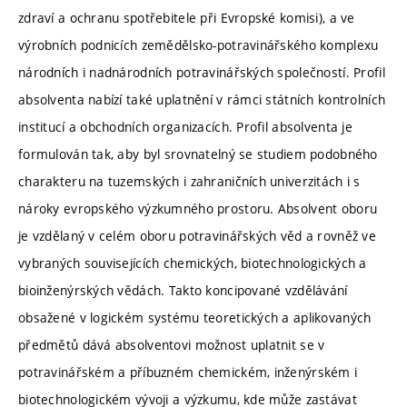
zdraví a ochranu spotřebitele při Evropské komisi), a ve
výrobních podnicích zemědělsko-potravinářského komplexu
národních i nadnárodních potravinářských společností. Profil
absolventa nabízí také uplatnění v rámci státních kontrolních
institucí a obchodních organizacích. Profil absolventa je
formulován tak, aby byl srovnatelný se studiem podobného
charakteru na tuzemských i zahraničních univerzitách i s
nároky evropského výzkumného prostoru. Absolvent oboru
je vzdělaný v celém oboru potravinářských věd a rovněž ve
vybraných souvisejících chemických, biotechnologických a
bioinženýrských vědách. Takto koncipované vzdělávání
obsažené v logickém systému teoretických a aplikovaných
předmětů dává absolventovi možnost uplatnit se v
potravinářském a příbuzném chemickém, inženýrském i
biotechnologickém vývoji a výzkumu, kde může zastávat