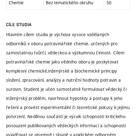
Chemie
Bez tematického okruhu
50
CÍLE STUDIA
Hlavním cílem studia je výchova vysoce vzdělaných
odborníků v oboru potravinářské chemie, určených pro
samostatnou tvůrčí, vědeckou a výzkumnou činnost. Cílem
potravinářské chemie jako vědního oboru je poskytovat
komplexní chemické,inženýrské a biochemické principy
složení, zpracování, analýzy a nutriční hodnoty potravin a
surovin. Student je učen samostatně formulovat vědecký či
inženýrský problém, navrhnout hypotézy a postupy k jeho
řešení a provést experimentální či teoretické pokusy k jejímu
potvrzení. Nedílnou součástí je výcvik schopnosti kritického
posouzení publikovaných vědeckých informací a schopnosti
vyjadřovat se písemně i slovně v anglickém odborném