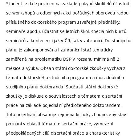
Student je dále povinen na základě pokynů školitelů účastnit
se workshopů a odborných akcí pořádných oborovou radou
příslušného doktorského programu (veřejné přednášky,
semináře apod.), účastnit se letních škol, speciálních kurzů,
seminářů a konferencí jak v ČR, tak v zahraničí. Do studijního
plánu je zakomponována i zahraniční stáž tematicky
zaměřená na problematiku DSP v rozsahu minimálně 2
měsíce a výuka. Obsah státní doktorské zkoušky vychází z
tématu doktorského studijního programu a individuálního
studijního plánu doktoranda. Součástí státní doktorské
zkoušky je diskuse o souvislostech s tématem disertační
práce na základě pojednání předloženého doktorandem.
Toto pojednání obsahuje zejména kriticky zhodnocený stav
poznání v oblasti tématu disertační práce, vymezení
předpokládaných cílů disertační práce a charakteristiky