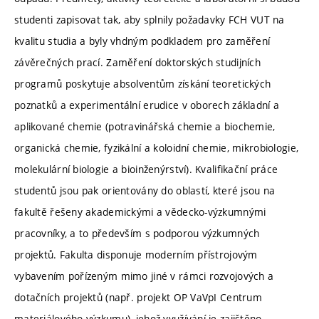
studenti zapisovat tak, aby splnily požadavky FCH VUT na
kvalitu studia a byly vhdným podkladem pro zaměření
závěrečných prací. Zaměření doktorských studijních
programů poskytuje absolventům získání teoretických
poznatků a experimentální erudice v oborech základní a
aplikované chemie (potravinářská chemie a biochemie,
organická chemie, fyzikální a koloidní chemie, mikrobiologie,
molekulární biologie a bioinženýrství). Kvalifikační práce
studentů jsou pak orientovány do oblastí, které jsou na
fakultě řešeny akademickými a vědecko-výzkumnými
pracovníky, a to především s podporou výzkumných
projektů. Fakulta disponuje moderním přístrojovým
vybavením pořízeným mimo jiné v rámci rozvojových a
dotačních projektů (např. projekt OP VaVpI Centrum
materiálového výzkumu), jehož využívání je zajištěno