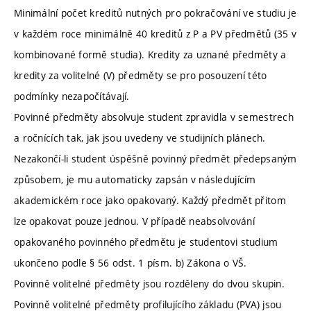
Minimální počet kreditů nutných pro pokračování ve studiu je
v každém roce minimálně 40 kreditů z P a PV předmětů (35 v
kombinované formě studia). Kredity za uznané předměty a
kredity za volitelné (V) předměty se pro posouzení této
podmínky nezapočítávají.
Povinné předměty absolvuje student zpravidla v semestrech
a ročnících tak, jak jsou uvedeny ve studijních plánech.
Nezakončí-li student úspěšně povinný předmět předepsaným
způsobem, je mu automaticky zapsán v následujícím
akademickém roce jako opakovaný. Každý předmět přitom
lze opakovat pouze jednou. V případě neabsolvování
opakovaného povinného předmětu je studentovi studium
ukončeno podle § 56 odst. 1 písm. b) Zákona o VŠ.
Povinně volitelné předměty jsou rozděleny do dvou skupin.
Povinně volitelné předměty profilujícího základu (PVA) jsou