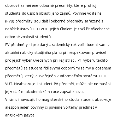
oborově zaměřené odborné předměty, které profilují
studenta do užších oblastí jeho zájmů. Povinně volitelné
(PVB) předměty jsou další odborné předměty zařazené z
nabídek ústavů FCH VUT. Jejich úkolem je rozšířit všeobecné
odborné znalosti studentů.
PV předměty si pro daný akademický rok volí student sám z
aktuální nabídky studijního plánu při respektování pravidel
pro jejich výběr uvedených při registraci. Při výběru těchto
předmětů se student řídí svými odbornými zájmy a obsahem
předmětů, který je zveřejněn v Informačním systému FCH
VUT. Neabsolvuje-li student PV předmět, může, ale nemusí si
jej v dalším akademickém roce zapsat znovu.
V rámci navazujícího magisterského studia student absolvuje
alespoň jeden povinný či povinně volitelný předmět v
anglickém jazyce.