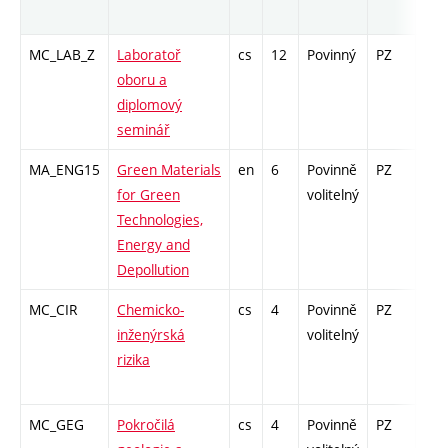
MC_LAB_Z
Laboratoř
cs
12
Povinný
PZ
zá
oboru a
diplomový
seminář
MA_ENG15
Green Materials
en
6
Povinně
PZ
zá,z
for Green
volitelný
Technologies,
Energy and
Depollution
MC_CIR
Chemicko-
cs
4
Povinně
PZ
zá,z
inženýrská
volitelný
rizika
MC_GEG
Pokročilá
cs
4
Povinně
PZ
zk