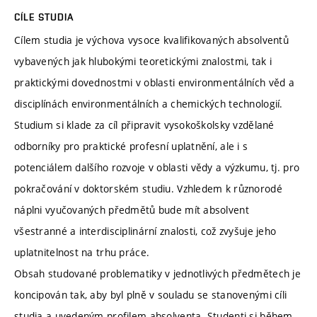
CÍLE STUDIA
Cílem studia je výchova vysoce kvalifikovaných absolventů
vybavených jak hlubokými teoretickými znalostmi, tak i
praktickými dovednostmi v oblasti environmentálních věd a
disciplínách environmentálních a chemických technologií.
Studium si klade za cíl připravit vysokoškolsky vzdělané
odborníky pro praktické profesní uplatnění, ale i s
potenciálem dalšího rozvoje v oblasti vědy a výzkumu, tj. pro
pokračování v doktorském studiu. Vzhledem k různorodé
náplni vyučovaných předmětů bude mít absolvent
všestranné a interdisciplinární znalosti, což zvyšuje jeho
uplatnitelnost na trhu práce.
Obsah studované problematiky v jednotlivých předmětech je
koncipován tak, aby byl plně v souladu se stanovenými cíli
studia a uvedeným profilem absolventa. Studenti si během