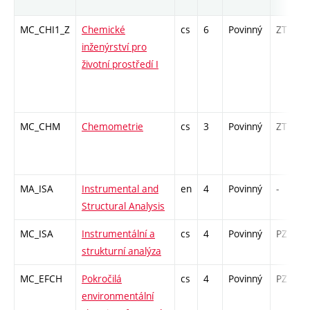
MC_CHI1_Z
Chemické
cs
6
Povinný
ZT
inženýrství pro
životní prostředí I
MC_CHM
Chemometrie
cs
3
Povinný
ZT
MA_ISA
Instrumental and
en
4
Povinný
-
Structural Analysis
MC_ISA
Instrumentální a
cs
4
Povinný
PZ
strukturní analýza
MC_EFCH
Pokročilá
cs
4
Povinný
PZ
environmentální