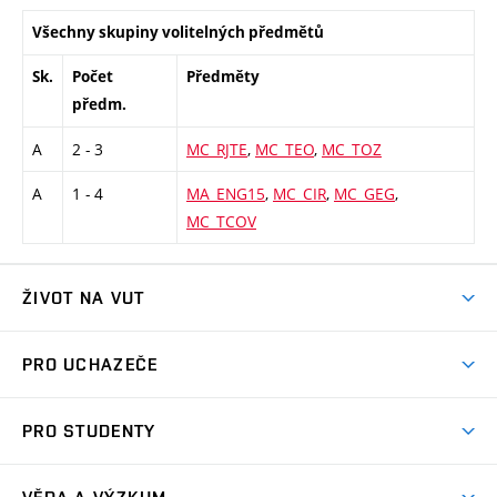
Všechny skupiny volitelných předmětů
Sk.
Počet
Předměty
předm.
A
2 - 3
MC_RJTE
,
MC_TEO
,
MC_TOZ
A
1 - 4
MA_ENG15
,
MC_CIR
,
MC_GEG
,
MC_TCOV
ŽIVOT NA VUT
Atmosféra VUT
PRO UCHAZEČE
Prostory školy
Proč na VUT
Koleje
PRO STUDENTY
Studijní programy
Stravování
Předměty
Studijní předpisy
Studium a stáže v zahraničí
Stipendia
Dny otevřených dveří