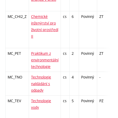
MC_CHI2_Z
Chemické
cs
6
Povinný
ZT
zá,
inženýrství pro
životní prostředí
II
MC_PET
Praktikum z
cs
2
Povinný
ZT
zá
environmentální
technologie
MC_TNO
Technologie
cs
4
Povinný
-
zk
nakládání s
odpady
MC_TEV
Technologie
cs
5
Povinný
PZ
zá,
vody