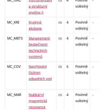
MC_ISA2
Instrumentální
cs
4
Povinně
-
zk
a strukturní
volitelný
analýza II
MC_KRE
Krajinná
cs
4
Povinně
-
zk
ekologie
volitelný
MC_MBTS
Management
cs
4
Povinně
-
zá,z
bezpečnosti
volitelný
technických
systémů
MC_COV
Navrhování
cs
6
Povinně
-
zá,z
čistíren
volitelný
odpadních vod
MC_NMR
Nukleární
cs
4
Povinně
-
zá
magnetická
volitelný
resonance