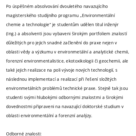
Po úspěšném absolvování dvouletého navazujícího
magisterského studijního programu „Environmentální
chemie a technologie“ je studentům udělen titul inženýr
(Ing.) a absolventi jsou vybaveni širokým portfoliem znalostí
důležitých pro jejich snadné začlenění do praxe nejen v
oblasti vědy a výzkumu v environmetální a analytické chemii,
forenzní environmentalistice, ekotoxikologii či geochemii, ale
také jejich realizace na poli vývoje nových technologií, s
následnou implementací a realizací při řešení složitých
environmetálních problémů technické praxe. Stejně tak jsou
studenti svými hlubokými odbornými znalostmi a širokými
dovednostmi připraveni na navazující doktorské studium v
oblasti environmentální a forenzní analýzy.
Odborné znalosti: