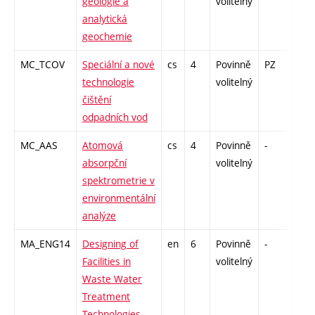
geologie a
volitelný
analytická
geochemie
MC_TCOV
Speciální a nové
cs
4
Povinně
PZ
zk
technologie
volitelný
čištění
odpadních vod
MC_AAS
Atomová
cs
4
Povinně
-
zk
absorpční
volitelný
spektrometrie v
environmentální
analýze
MA_ENG14
Designing of
en
6
Povinně
-
zá,z
Facilities in
volitelný
Waste Water
Treatment
Technologies