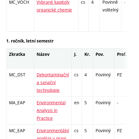
MC_VOCH
Vybrané kapitoly
cs
4
Povinně
-
organické chemie
volitelný
1. ročník, letní semestr
Zkratka
Název
J.
Kr.
Pov.
Prof.
Uk.
MC_DST
Dekontaminační
cs
4
Povinný
PZ
zk
a sanační
technologie
MA_EAP
Environmental
en
5
Povinný
-
zá,
Analysis in
Practice
MC_EAP
Environmentální
cs
5
Povinný
PZ
zá,
analýza v praxi