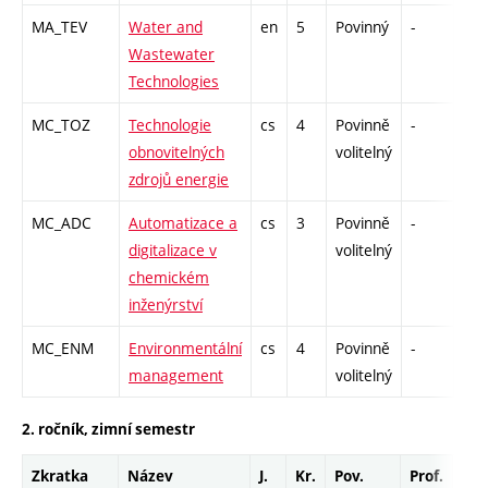
MA_TEV
Water and
en
5
Povinný
-
zá,
Wastewater
Technologies
MC_TOZ
Technologie
cs
4
Povinně
-
zk
obnovitelných
volitelný
zdrojů energie
MC_ADC
Automatizace a
cs
3
Povinně
-
kl
digitalizace v
volitelný
chemickém
inženýrství
MC_ENM
Environmentální
cs
4
Povinně
-
zk
management
volitelný
2. ročník, zimní semestr
Zkratka
Název
J.
Kr.
Pov.
Prof.
Uk.