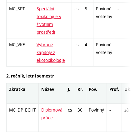
MC_SPT
Speciální
cs
5
Povinně
-
zk
toxikologie v
volitelný
životním
prostředí
MC_VKE
Vybrané
cs
4
Povinně
-
zk
kapitoly z
volitelný
ekotoxikologie
2. ročník, letní semestr
Zkratka
Název
J.
Kr.
Pov.
Prof.
Uk.
H
r
MC_DP_ECHT
Diplomová
cs
30
Povinný
-
zá
K
práce
/ 
3