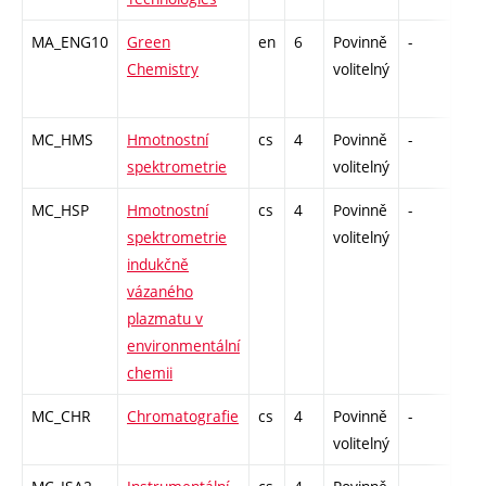
MA_ENG10
Green
en
6
Povinně
-
zk
Chemistry
volitelný
MC_HMS
Hmotnostní
cs
4
Povinně
-
zk
spektrometrie
volitelný
MC_HSP
Hmotnostní
cs
4
Povinně
-
zk
spektrometrie
volitelný
indukčně
vázaného
plazmatu v
environmentální
chemii
MC_CHR
Chromatografie
cs
4
Povinně
-
zk
volitelný