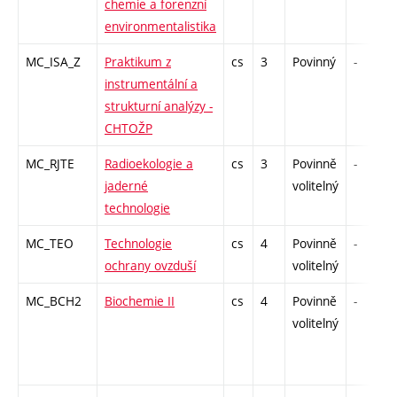
chemie a forenzní
environmentalistika
MC_ISA_Z
Praktikum z
cs
3
Povinný
-
instrumentální a
strukturní analýzy -
CHTOŽP
MC_RJTE
Radioekologie a
cs
3
Povinně
-
jaderné
volitelný
technologie
MC_TEO
Technologie
cs
4
Povinně
-
ochrany ovzduší
volitelný
MC_BCH2
Biochemie II
cs
4
Povinně
-
volitelný