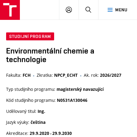
VUT
PŘIHLÁSIT
HLEDAT
MENU
SE
STUDIJNÍ PROGRAM
Environmentální chemie a
technologie
Fakulta:
Zkratka:
Ak. rok:
FCH
NPCP_ECHT
2026/2027
Typ studijního programu:
magisterský navazující
Kód studijního programu:
N0531A130046
Udělovaný titul:
Ing.
Jazyk výuky:
čeština
Akreditace:
29.9.2020 - 29.9.2030