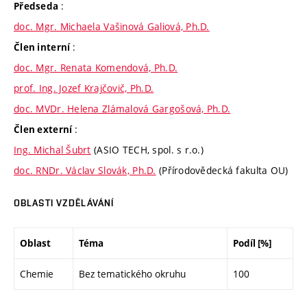
:
Předseda
doc. Mgr. Michaela Vašinová Galiová, Ph.D.
:
Člen interní
doc. Mgr. Renata Komendová, Ph.D.
prof. Ing. Jozef Krajčovič, Ph.D.
doc. MVDr. Helena Zlámalová Gargošová, Ph.D.
:
Člen externí
Ing. Michal Šubrt
(ASIO TECH, spol. s r.o.)
doc. RNDr. Václav Slovák, Ph.D.
(Přírodovědecká fakulta OU)
OBLASTI VZDĚLÁVÁNÍ
Oblast
Téma
Podíl [%]
Chemie
Bez tematického okruhu
100