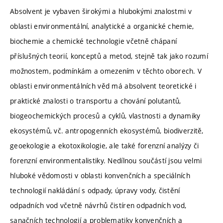
Absolvent je vybaven širokými a hlubokými znalostmi v
oblasti environmentální, analytické a organické chemie,
biochemie a chemické technologie včetně chápaní
příslušných teorií, konceptů a metod, stejně tak jako rozumí
možnostem, podmínkám a omezením v těchto oborech. V
oblasti environmentálních věd má absolvent teoretické i
praktické znalosti o transportu a chování polutantů,
biogeochemických procesů a cyklů, vlastnosti a dynamiky
ekosystémů, vč. antropogenních ekosystémů, biodiverzitě,
geoekologie a ekotoxikologie, ale také forenzní analýzy či
forenzní environmentalistiky. Nedílnou součástí jsou velmi
hluboké vědomosti v oblasti konvenčních a speciálních
technologií nakládání s odpady, úpravy vody, čistění
odpadních vod včetně návrhů čistíren odpadních vod,
sanačních technologií a problematiky konvenčních a