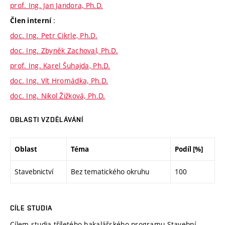
prof. Ing. Jan Jandora, Ph.D.
:
Člen interní
doc. Ing. Petr Cikrle, Ph.D.
doc. Ing. Zbyněk Zachoval, Ph.D.
prof. Ing. Karel Šuhajda, Ph.D.
doc. Ing. Vít Hromádka, Ph.D.
doc. Ing. Nikol Žižková, Ph.D.
OBLASTI VZDĚLÁVÁNÍ
Oblast
Téma
Podíl [%]
Stavebnictví
Bez tematického okruhu
100
CÍLE STUDIA
Cílem studia tříletého bakalářského programu Stavební