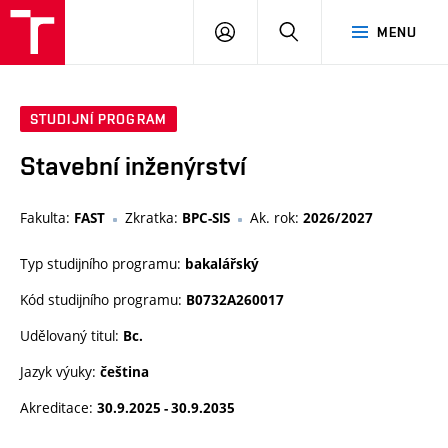
VUT
PŘIHLÁSIT
HLEDAT
MENU
SE
STUDIJNÍ PROGRAM
Stavební inženýrství
Fakulta:
Zkratka:
Ak. rok:
FAST
BPC-SIS
2026/2027
Typ studijního programu:
bakalářský
Kód studijního programu:
B0732A260017
Udělovaný titul:
Bc.
Jazyk výuky:
čeština
Akreditace:
30.9.2025 - 30.9.2035