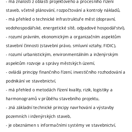
- má znalosti z oblasti projektového a procesního řízení
staveb, včetně plánování, rozpočtování a kontroly nákladů,
- má přehled o technické infrastruktuře měst (dopravní,
vodohospodářské, energetické sítě, odpadové hospodářství),
- rozumí právním, ekonomickým a organizačním aspektům
stavební činnosti (stavební právo, smluvní vztahy, FIDIC),
- rozumí urbanistickým, environmentálním a inženýrským
aspektům rozvoje a správy městských území,
- ovládá principy finančního řízení, investičního rozhodování a
podnikání ve stavebnictví,
- má přehled o metodách řízení kvality, rizik, logistiky a
harmonogramů v průběhu stavebního projektu,
- zná základní technické principy navrhování a výstavby
pozemních i inženýrských staveb,
- je obeznámen s informačními systémy ve stavebnictví,