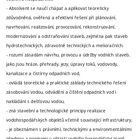
- Absolvent se naučí chápat a aplikovat teoreticky
zdůvodněná, ověřená a efektivní řešení při plánování,
navrhování, realizování, provozování, rekonstruování,
modernizování a odstraňování staveb, zejména pak staveb
hydrotechnických, zdravotně technických a melioračních.
- rozumí zásadám návrhu, provozu a údržby vodních staveb,
jako jsou hráze, přehrady, jezy, úpravy toků, vodovody,
kanalizace a čistírny odpadních vod,
- ovládá teoretické a praktické základy technického řešení
zásobování vodou, odvádění a čištění odpadních vod i
nakládání s dešťovou vodou,
- zná stavební a technologické principy realizace
vodohospodářských objektů včetně související infrastruktury,
- je obeznámen s právními, technickými a environmentálními
předpisy a normami v oblasti vodního hospodářství (např.