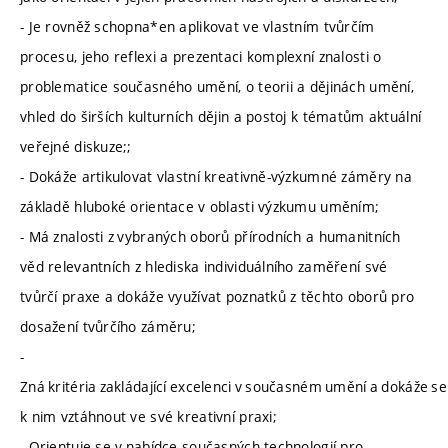
- Je rovněž schopna*en aplikovat ve vlastním tvůrčím
procesu, jeho reflexi a prezentaci komplexní znalosti o
problematice současného umění, o teorii a dějinách umění,
vhled do širších kulturních dějin a postoj k tématům aktuální
veřejné diskuze;;
- Dokáže artikulovat vlastní kreativně-výzkumné záměry na
základě hluboké orientace v oblasti výzkumu uměním;
- Má znalosti z vybraných oborů přírodních a humanitních
věd relevantních z hlediska individuálního zaměření své
tvůrčí praxe a dokáže využívat poznatků z těchto oborů pro
dosažení tvůrčího záměru;
-
Zná kritéria zakládající excelenci v současném umění a dokáže se
k nim vztáhnout ve své kreativní praxi;
- Orientuje se v nabídce současných technologií pro