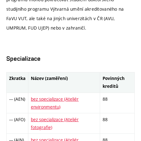
studijního programu Výtvarná umění akreditovaného na
FaVU VUT, ale také na jiných univerzitách v ČR (AVU,
UMPRUM, FUD UJEP) nebo v zahraničí.
Specializace
Zkratka
Název (zaměření)
Povinných
kreditů
--- (AEN)
bez specializace (Ateliér
88
environmentu)
--- (AFO)
bez specializace (Ateliér
88
fotografie)
--- (AIN)
bez specializace (Ateliér
88