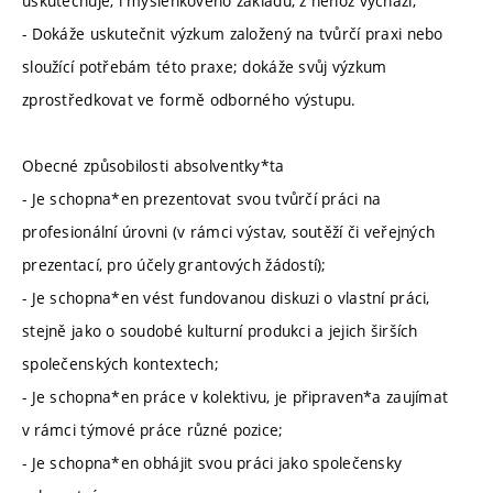
uskutečňuje, i myšlenkového základu, z něhož vychází;
- Dokáže uskutečnit výzkum založený na tvůrčí praxi nebo
sloužící potřebám této praxe; dokáže svůj výzkum
zprostředkovat ve formě odborného výstupu.
Obecné způsobilosti absolventky*ta
- Je schopna*en prezentovat svou tvůrčí práci na
profesionální úrovni (v rámci výstav, soutěží či veřejných
prezentací, pro účely grantových žádostí);
- Je schopna*en vést fundovanou diskuzi o vlastní práci,
stejně jako o soudobé kulturní produkci a jejich širších
společenských kontextech;
- Je schopna*en práce v kolektivu, je připraven*a zaujímat
v rámci týmové práce různé pozice;
- Je schopna*en obhájit svou práci jako společensky