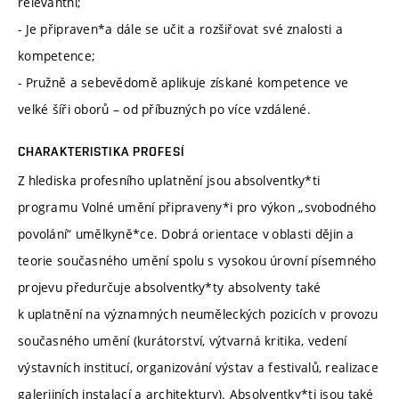
relevantní;
- Je připraven*a dále se učit a rozšiřovat své znalosti a
kompetence;
- Pružně a sebevědomě aplikuje získané kompetence ve
velké šíři oborů – od příbuzných po více vzdálené.
CHARAKTERISTIKA PROFESÍ
Z hlediska profesního uplatnění jsou absolventky*ti
programu Volné umění připraveny*i pro výkon „svobodného
povolání“ umělkyně*ce. Dobrá orientace v oblasti dějin a
teorie současného umění spolu s vysokou úrovní písemného
projevu předurčuje absolventky*ty absolventy také
k uplatnění na významných neuměleckých pozicích v provozu
současného umění (kurátorství, výtvarná kritika, vedení
výstavních institucí, organizování výstav a festivalů, realizace
galerijních instalací a architektury). Absolventky*ti jsou také