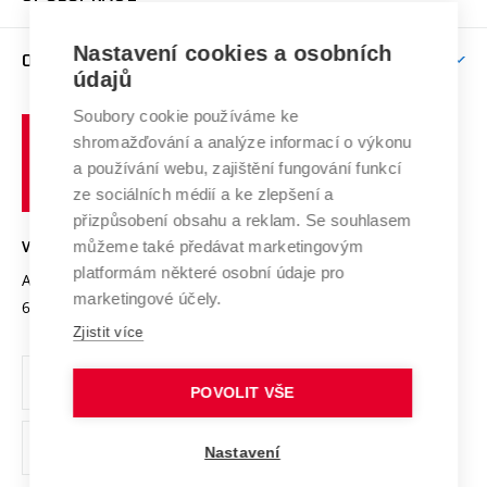
Brno
Podpora excelence
Závěrečné práce
Studium bez bariér
Zpracování osobních údajů uchazečů o studium
Firemní spolupráce
Mezinárodní vědecká rada
Nastavení cookies a osobních
O UNIVERZITĚ
Doktorské studium
Podpora podnikání
E-přihláška
údajů
Zahraniční spolupráce
Systém zajišťování kvality výzkumu
Profil univerzity
Spolupráce se školami
Soubory cookie používáme ke
Vysoké
Výzkumné infrastruktury
shromažďování a analýze informací o výkonu
Udržitelná univerzita
učení
Služby univerzity
Transfer znalostí
a používání webu, zajištění fungování funkcí
technické
Podnikavá univerzita / ContriBUTe
Mezinárodní dohody
ze sociálních médií a ke zlepšení a
Open Science
v
Bezpečná univerzita
přizpůsobení obsahu a reklam. Se souhlasem
Univerzitní sítě
Brně
Projekty
můžeme také předávat marketingovým
VYSOKÉ UČENÍ TECHNICKÉ V BRNĚ
Vyznamenání
platformám některé osobní údaje pro
Projekty ze strukturálních fondů
Antonínská 548/1
www.vut.cz
marketingové účely.
Organizační struktura
602 00 Brno
vut@vutbr.cz
Specifický výzkum
Zjistit více
Úřední deska
Ochrana osobních údajů
POVOLIT VŠE
(externí
Pracovní příležitosti
Nastavení
odkaz)
Podpora a rozvoj zaměstnanců a studujících