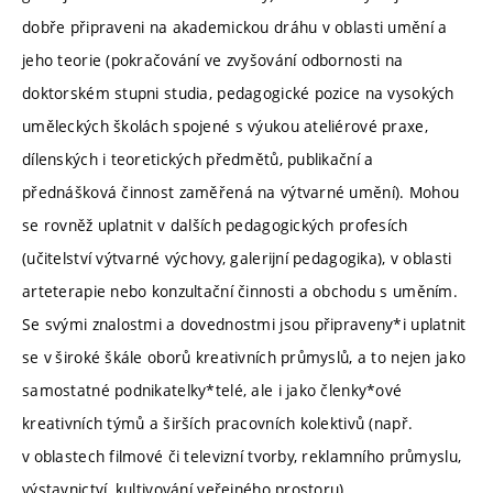
dobře připraveni na akademickou dráhu v oblasti umění a
jeho teorie (pokračování ve zvyšování odbornosti na
doktorském stupni studia, pedagogické pozice na vysokých
uměleckých školách spojené s výukou ateliérové praxe,
dílenských i teoretických předmětů, publikační a
přednášková činnost zaměřená na výtvarné umění). Mohou
se rovněž uplatnit v dalších pedagogických profesích
(učitelství výtvarné výchovy, galerijní pedagogika), v oblasti
arteterapie nebo konzultační činnosti a obchodu s uměním.
Se svými znalostmi a dovednostmi jsou připraveny*i uplatnit
se v široké škále oborů kreativních průmyslů, a to nejen jako
samostatné podnikatelky*telé, ale i jako členky*ové
kreativních týmů a širších pracovních kolektivů (např.
v oblastech filmové či televizní tvorby, reklamního průmyslu,
výstavnictví, kultivování veřejného prostoru).