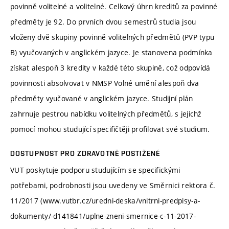
povinně volitelné a volitelné. Celkový úhrn kreditů za povinné
předměty je 92. Do prvních dvou semestrů studia jsou
vloženy dvě skupiny povinně volitelných předmětů (PVP typu
B) vyučovaných v anglickém jazyce. Je stanovena podmínka
získat alespoň 3 kredity v každé této skupině, což odpovídá
povinnosti absolvovat v NMSP Volné umění alespoň dva
předměty vyučované v anglickém jazyce. Studijní plán
zahrnuje pestrou nabídku volitelných předmětů, s jejichž
pomocí mohou studující specifičtěji profilovat své studium.
DOSTUPNOST PRO ZDRAVOTNĚ POSTIŽENÉ
VUT poskytuje podporu studujícím se specifickými
potřebami, podrobnosti jsou uvedeny ve Směrnici rektora č.
11/2017 (www.vutbr.cz/uredni-deska/vnitrni-predpisy-a-
dokumenty/-d141841/uplne-zneni-smernice-c-11-2017-