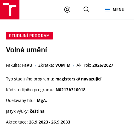
VUT
PŘIHLÁSIT
HLEDAT
MENU
SE
STUDIJNÍ PROGRAM
Volné umění
Fakulta:
Zkratka:
Ak. rok:
FaVU
VUM_M
2026/2027
Typ studijního programu:
magisterský navazující
Kód studijního programu:
N0213A310018
Udělovaný titul:
MgA.
Jazyk výuky:
čeština
Akreditace:
26.9.2023 - 26.9.2033