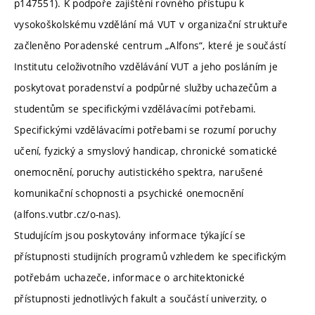
p147551). K podpoře zajištění rovného přístupu k
vysokoškolskému vzdělání má VUT v organizační struktuře
začleněno Poradenské centrum „Alfons“, které je součástí
Institutu celoživotního vzdělávání VUT a jeho posláním je
poskytovat poradenství a podpůrné služby uchazečům a
studentům se specifickými vzdělávacími potřebami.
Specifickými vzdělávacími potřebami se rozumí poruchy
učení, fyzický a smyslový handicap, chronické somatické
onemocnění, poruchy autistického spektra, narušené
komunikační schopnosti a psychické onemocnění
(alfons.vutbr.cz/o-nas).
Studujícím jsou poskytovány informace týkající se
přístupnosti studijních programů vzhledem ke specifickým
potřebám uchazeče, informace o architektonické
přístupnosti jednotlivých fakult a součástí univerzity, o