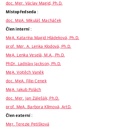
doc. Mgr. Václav Magid, Ph.D.
:
Místopředseda
doc. MgA. Mikuláš Macháček
:
Člen interní
MgA. Katarína Magid Hládeková, Ph.D.
prof. Mgr. A. Lenka Klodová, Ph.D.
MgA. Lenka Veselá, M.A., Ph.D.
PhDr. Ladislav Jackson, Ph.D.
MgA. Vojtěch Vaněk
doc. MgA. Filip Cenek
MgA. Jakub Polách
doc. Mgr. Jan Zálešák, Ph.D.
prof. MgA. Barbora Klímová, ArtD.
:
Člen externí
Mgr. Terezie Petišková