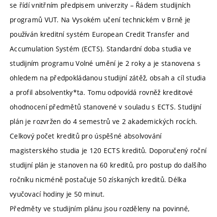
se řídí vnitřním předpisem univerzity – Řádem studijních
programů VUT. Na Vysokém učení technickém v Brně je
používán kreditní systém European Credit Transfer and
Accumulation Systém (ECTS). Standardní doba studia ve
studijním programu Volné umění je 2 roky a je stanovena s
ohledem na předpokládanou studijní zátěž, obsah a cíl studia
a profil absolventky*ta. Tomu odpovídá rovněž kreditové
ohodnocení předmětů stanovené v souladu s ECTS. Studijní
plán je rozvržen do 4 semestrů ve 2 akademických rocích.
Celkový počet kreditů pro úspěšné absolvování
magisterského studia je 120 ECTS kreditů. Doporučený roční
studijní plán je stanoven na 60 kreditů, pro postup do dalšího
ročníku nicméně postačuje 50 získaných kreditů. Délka
vyučovací hodiny je 50 minut.
Předměty ve studijním plánu jsou rozděleny na povinné,