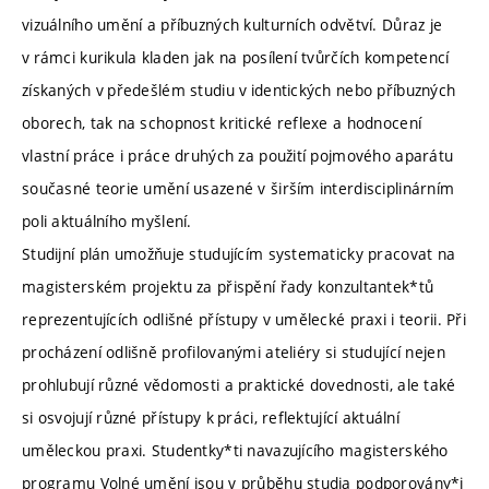
vizuálního umění a příbuzných kulturních odvětví. Důraz je
v rámci kurikula kladen jak na posílení tvůrčích kompetencí
získaných v předešlém studiu v identických nebo příbuzných
oborech, tak na schopnost kritické reflexe a hodnocení
vlastní práce i práce druhých za použití pojmového aparátu
současné teorie umění usazené v širším interdisciplinárním
poli aktuálního myšlení.
Studijní plán umožňuje studujícím systematicky pracovat na
magisterském projektu za přispění řady konzultantek*tů
reprezentujících odlišné přístupy v umělecké praxi i teorii. Při
procházení odlišně profilovanými ateliéry si studující nejen
prohlubují různé vědomosti a praktické dovednosti, ale také
si osvojují různé přístupy k práci, reflektující aktuální
uměleckou praxi. Studentky*ti navazujícího magisterského
programu Volné umění jsou v průběhu studia podporovány*i