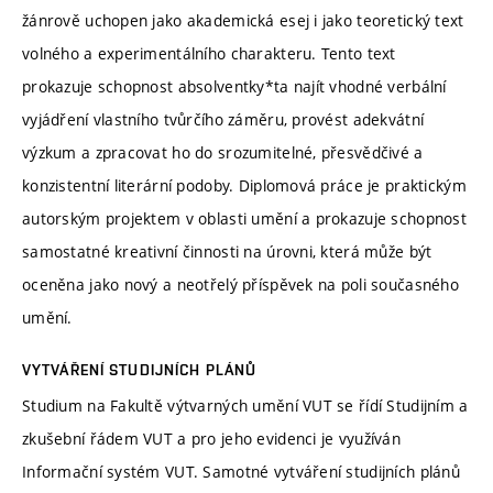
žánrově uchopen jako akademická esej i jako teoretický text
volného a experimentálního charakteru. Tento text
prokazuje schopnost absolventky*ta najít vhodné verbální
vyjádření vlastního tvůrčího záměru, provést adekvátní
výzkum a zpracovat ho do srozumitelné, přesvědčivé a
konzistentní literární podoby. Diplomová práce je praktickým
autorským projektem v oblasti umění a prokazuje schopnost
samostatné kreativní činnosti na úrovni, která může být
oceněna jako nový a neotřelý příspěvek na poli současného
umění.
VYTVÁŘENÍ STUDIJNÍCH PLÁNŮ
Studium na Fakultě výtvarných umění VUT se řídí Studijním a
zkušební řádem VUT a pro jeho evidenci je využíván
Informační systém VUT. Samotné vytváření studijních plánů