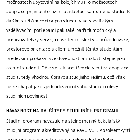
možnostech ubytování na kolejích VUT, o možnostech
adaptace přijímacího řízení a adaptaci samotného studia. K
dalším službám centra pro studenty se specifickými
vzdělávacími potřebami pak také patří tlumočnický a
přepisovatelský servis, či asistenční služby – průvodcovské,
prostorové orientace s cílem umožnit těmto studentům
především prokázat své dovednosti a znalosti stejně jako
ostatní studenti. Děje se tak prostřednictvím tzv. adaptace
studia, tedy vhodnou úpravou studijního režimu, což však
nelze chápat jako zjednodušení obsahu studia či úlevy
studijních povinností.
NÁVAZNOST NA DALŠÍ TYPY STUDIJNÍCH PROGRAMŮ
Studijní program navazuje na stejnojmenný bakalářský
studijní program akreditovaný na FaVU VUT. Absolventky*ti
programu mohou pokračovat studiem doktorského