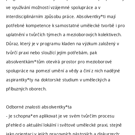
ve využívání možností vzájemné spolupráce a v
interdisciplinárním způsobu práce. Absolventky*ti mají
potřebné kompetence k samostatné umělecké tvorbě i pro
uplatnění v tvůrčích týmech a mezioborových kolektivech.
Důraz, který je v programu kladen na výzkum založený v
tvůrčí praxi nebo sloužící jejím potřebám, pak
absolventkám*tům otevírá prostor pro mezioborové
spolupráce na pomezí umění a vědy a činí z nich nadějné
aspirantky*ty na doktorské studium v uměleckých a
příbuzných oborech.
Odborné znalosti absolventky*ta
- Je schopna*en aplikovat je ve svém tvůrčím procesu
přehled o aktuální lokální i světové umělecké praxi, stejně
jako orientaci v jejích pracovních nástrojích a diskurzech;