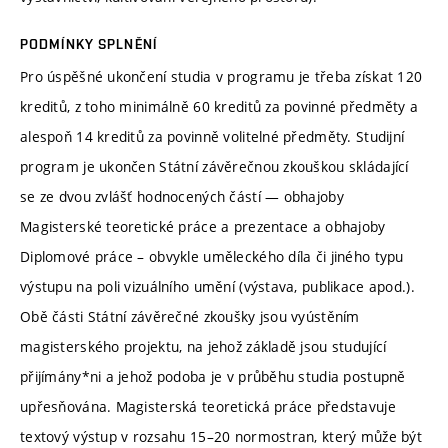
PODMÍNKY SPLNĚNÍ
Pro úspěšné ukončení studia v programu je třeba získat 120
kreditů, z toho minimálně 60 kreditů za povinné předměty a
alespoň 14 kreditů za povinně volitelné předměty. Studijní
program je ukončen Státní závěrečnou zkouškou skládající
se ze dvou zvlášť hodnocených částí — obhajoby
Magisterské teoretické práce a prezentace a obhajoby
Diplomové práce – obvykle uměleckého díla či jiného typu
výstupu na poli vizuálního umění (výstava, publikace apod.).
Obě části Státní závěrečné zkoušky jsou vyústěním
magisterského projektu, na jehož základě jsou studující
přijímány*ni a jehož podoba je v průběhu studia postupně
upřesňována. Magisterská teoretická práce představuje
textový výstup v rozsahu 15–20 normostran, který může být