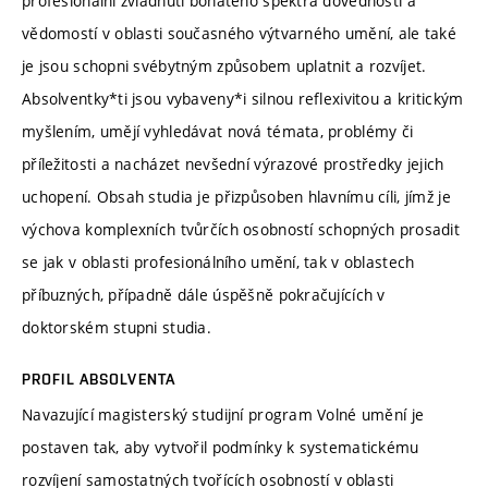
profesionální zvládnutí bohatého spektra dovedností a
vědomostí v oblasti současného výtvarného umění, ale také
je jsou schopni svébytným způsobem uplatnit a rozvíjet.
Absolventky*ti jsou vybaveny*i silnou reflexivitou a kritickým
myšlením, umějí vyhledávat nová témata, problémy či
příležitosti a nacházet nevšední výrazové prostředky jejich
uchopení. Obsah studia je přizpůsoben hlavnímu cíli, jímž je
výchova komplexních tvůrčích osobností schopných prosadit
se jak v oblasti profesionálního umění, tak v oblastech
příbuzných, případně dále úspěšně pokračujících v
doktorském stupni studia.
PROFIL ABSOLVENTA
Navazující magisterský studijní program Volné umění je
postaven tak, aby vytvořil podmínky k systematickému
rozvíjení samostatných tvořících osobností v oblasti